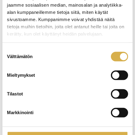
jaamme sosiaalisen median, mainosalan ja analytiikka-
26.10.2022
BLOGIT
alan kumppaneillemme tietoja siitä, miten käytät
sivustoamme. Kumppanimme voivat yhdistää näitä
tietoja muihin tietoihin, joita olet antanut heille tai joita on
kerätty, kun olet käyttänyt heidän palvelujaan.
Suostumuksen
Välttämätön
valinta
Mieltymykset
Tilastot
Markkinointi
Yhteiskunta- ja työelämätaitojen opettaja
ohjaajana ja asiantuntijana