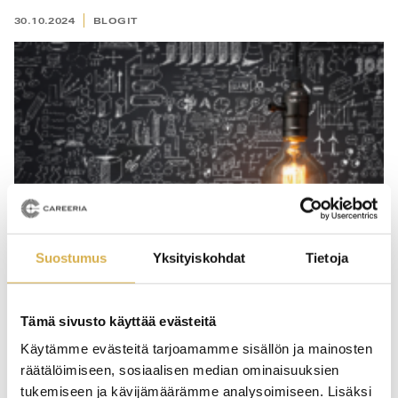
30.10.2024
BLOGIT
Suostumus
Yksityiskohdat
Tietoja
Tämä sivusto käyttää evästeitä
Työelämätaidot, strategia, muuttuva ympäristö
Käytämme evästeitä tarjoamamme sisällön ja mainosten
ja suunnitelmallisuus
räätälöimiseen, sosiaalisen median ominaisuuksien
tukemiseen ja kävijämäärämme analysoimiseen. Lisäksi