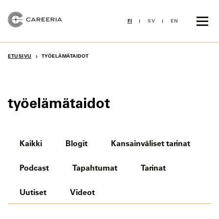
Siirry
sisältöön
FI
SV
EN
›
ETUSIVU
TYÖELÄMÄTAIDOT
työelämätaidot
Kaikki
Blogit
Kansainväliset tarinat
Podcast
Tapahtumat
Tarinat
Uutiset
Videot