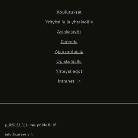
Koulutukset
Yrityksille ja yhteisöille
Asiakastyöt
Careeria
Ajankohtaista
Opiskelijalle
Yhteystiedot
Intranet
p. 020 51 311
(ma–pe klo 8–16)
info@careeria.fi