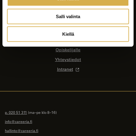
Koulutukset
Yrityksille ja yhteisöille
Salli valinta
Asiakastyöt
Careeria
Kiellä
Ajankohtaista
Opiskelijalle
Yhteystiedot
Intranet
p. 020 51 311
(ma–pe klo 8–16)
info@careeria.fi
hallinto@careeria.fi