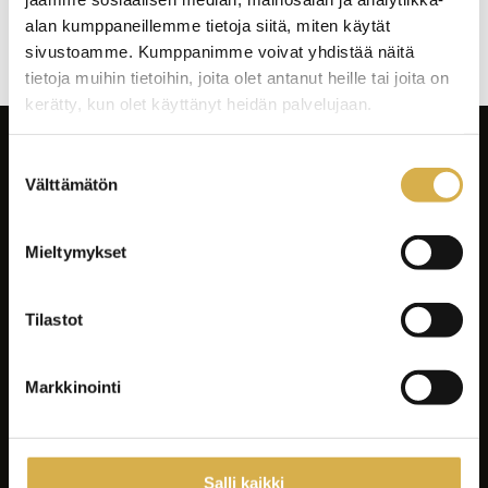
Artikkelien
alan kumppaneillemme tietoja siitä, miten käytät
selaus
sivustoamme. Kumppanimme voivat yhdistää näitä
tietoja muihin tietoihin, joita olet antanut heille tai joita on
kerätty, kun olet käyttänyt heidän palvelujaan.
Suostumuksen
Välttämätön
valinta
Mieltymykset
Facebook
Instagram
Tilastot
LinkedIn
Youtube
Markkinointi
Tiktok
Spotify
Salli kaikki