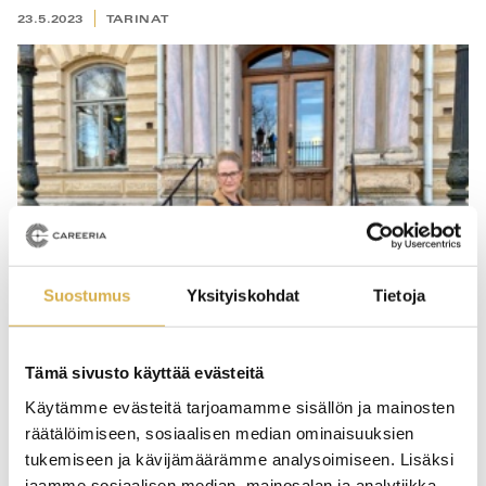
23.5.2023
TARINAT
Suostumus
Yksityiskohdat
Tietoja
Tämä sivusto käyttää evästeitä
Käytämme evästeitä tarjoamamme sisällön ja mainosten
Sairaanhoitajasta viestintäassistentiksi
räätälöimiseen, sosiaalisen median ominaisuuksien
tukemiseen ja kävijämäärämme analysoimiseen. Lisäksi
jaamme sosiaalisen median, mainosalan ja analytiikka-