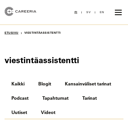
Siirry
sisältöön
FI
SV
EN
›
ETUSIVU
VIESTINTÄASSISTENTTI
viestintäassistentti
Kaikki
Blogit
Kansainväliset tarinat
Podcast
Tapahtumat
Tarinat
Uutiset
Videot