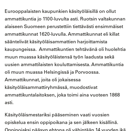
Eurooppalaisten kaupunkien käsityöläisillä on ollut
ammattikuntia jo 1100-luvulta asti. Ruotsin valtakunnan
alaiseen Suomeen perustettiin tiettävästi ensimmäiset
ammattikunnat 1620-luvulla. Ammattikunnat eli killat
sääntelivät käsityöläisammattien harjoittamista
kaupungeissa. Ammattikuntien tehtävänä oli huolehtia
muun muassa käsityöläistensä työn laadusta sekä
uusien ammattilaisten kouluttamisesta. Ammattikuntia
oli muun muassa Helsingissä ja Porvoossa.
Ammattikunnat, joita oli jokaisessa
käsityöläisammattiryhmässä, muodostivat
ammattikuntalaitoksen, joka toimi aina vuoteen 1868
asti.
Käsityöläismestariksi pääseminen vaati vuosien
opiskelua ensin oppipoikana ja sen jälkeen kisällinä.
Oppipojaksi pääsyn ehtona oli vähintään 14 vuoden ikä