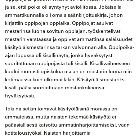
ja se, että poika oli syntynyt avioliitossa. Jokaisella
ammattikunnalla oli oma sisäänkirjoituskirja, johon
kirjattiin oppipojan oppiaika. Oppipojat asuivat
mestarinsa luona sovitun oppiajan, työskentelivät
mestarin verstaassa ja oppivat ammattinsa salaisuudet
käsityöläismestarinsa tarkan valvonnan alla. Oppipoika-
ajan lopussa oli kisällinäyte, jonka hyväksytysti
suoritettuaan oppipojasta tuli kisälli. Kisällivaiheeseen
kuului monesti opiskelua usean eri mestarin luona niin
kotimaassa kuin ulkomaillakin. Käsityöläismestariksi
kisälli pääsi suoritettuaan mestarikokeensa
hyväksytysti.
Toki naisetkin toimivat käsityöläisinä monissa eri
ammateissa, mutta naisten tekemää käsityötä ei
pääasiallisesti katsottu ammatinharjoittamiseksi, vaan
kotitaloustyöksi. Naisten harjoittamia