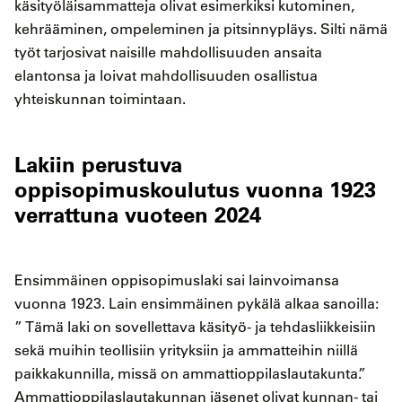
käsityöläisammatteja olivat esimerkiksi kutominen,
kehrääminen, ompeleminen ja pitsinnypläys. Silti nämä
työt tarjosivat naisille mahdollisuuden ansaita
elantonsa ja loivat mahdollisuuden osallistua
yhteiskunnan toimintaan.
Lakiin perustuva
oppisopimuskoulutus vuonna 1923
verrattuna vuoteen 2024
Ensimmäinen oppisopimuslaki sai lainvoimansa
vuonna 1923. Lain ensimmäinen pykälä alkaa sanoilla:
” Tämä laki on sovellettava käsityö- ja tehdasliikkeisiin
sekä muihin teollisiin yrityksiin ja ammatteihin niillä
paikkakunnilla, missä on ammattioppilaslautakunta.”
Ammattioppilaslautakunnan jäsenet olivat kunnan- tai