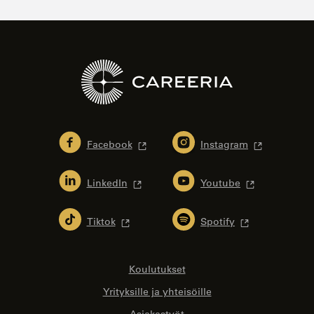
Facebook
Instagram
LinkedIn
Youtube
Tiktok
Spotify
Koulutukset
Yrityksille ja yhteisöille
Asiakastyöt