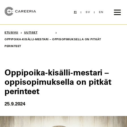
Siirry
sisältöön
FI
SV
EN
›
›
ETUSIVU
UUTISET
OPPIPOIKA-KISÄLLI-MESTARI – OPPISOPIMUKSELLA ON PITKÄT
PERINTEET
Oppipoika-kisälli-mestari –
oppisopimuksella on pitkät
perinteet
25.9.2024