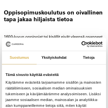
Oppisopimuskoulutus on oivallinen
tapa jakaa hiljaista tietoa
1600-luvun oppipojat tai kisällit eivät yleensä osanneet
lukea, saati kirjoittaa. Oppiminen tapahtui pelkästään
käytännön työn kautta. Nykypäivän
oppisopimuskoulutuskin on pääasiallisesti työpaikalla
Suostumus
Yksityiskohdat
Tietoja
tapahtuvaa oppimista työpaikkaohjaajan tukemana.
Oppisopimuskoulutus on siis oivallinen tapa opiskelijan
saada työpaikkaohjaajaltaan hiljaista tietoa, joka on
Tämä sivusto käyttää evästeitä
ensimmäisen kerran määritelty vasta vuonna 1966
Käytämme evästeitä tarjoamamme sisällön ja mainosten
Michael Polanyin toimesta: ”Me tiedämme enemmän
räätälöimiseen, sosiaalisen median ominaisuuksien
kuin osaamme kertoa”. Toisten hiljaisen tiedon
tukemiseen ja kävijämäärämme analysoimiseen. Lisäksi
tutkijoiden eli Nonakan & Takeuchin mukaan
jaamme sosiaalisen median, mainosalan ja analytiikka-
alan kumppaneillemme tietoja siitä, miten käytät
oppisopimuskoulutus tarjoaa opiskelijoille