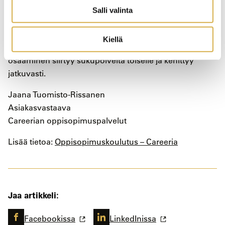
työympäristöihin ja tuoda innovatiivisia ratkaisuja.
Salli valinta
Tällöin oppisopimuskoulutus toimii sillanrakentajana
perinteisen käsityöläiskulttuurin ja modernin
Kiellä
liiketoimintaympäristön välillä varmistaen, että
osaaminen siirtyy sukupolvelta toiselle ja kehittyy
jatkuvasti.
Jaana Tuomisto-Rissanen
Asiakasvastaava
Careerian oppisopimuspalvelut
Lisää tietoa:
Oppisopimuskoulutus – Careeria
Jaa artikkeli:
Facebookissa
LinkedInissa