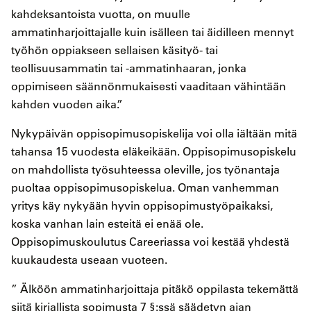
kahdeksantoista vuotta, on muulle
ammatinharjoittajalle kuin isälleen tai äidilleen mennyt
työhön oppiakseen sellaisen käsityö- tai
teollisuusammatin tai -ammatinhaaran, jonka
oppimiseen säännönmukaisesti vaaditaan vähintään
kahden vuoden aika.”
Nykypäivän oppisopimusopiskelija voi olla iältään mitä
tahansa 15 vuodesta eläkeikään. Oppisopimusopiskelu
on mahdollista työsuhteessa oleville, jos työnantaja
puoltaa oppisopimusopiskelua. Oman vanhemman
yritys käy nykyään hyvin oppisopimustyöpaikaksi,
koska vanhan lain esteitä ei enää ole.
Oppisopimuskoulutus Careeriassa voi kestää yhdestä
kuukaudesta useaan vuoteen.
” Älköön ammatinharjoittaja pitäkö oppilasta tekemättä
siitä kirjallista sopimusta 7 §:ssä säädetyn ajan