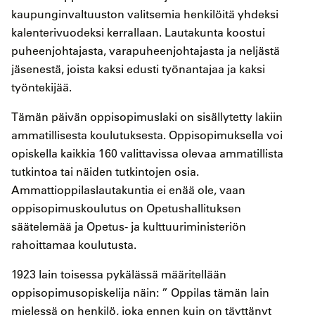
kaupunginvaltuuston valitsemia henkilöitä yhdeksi
kalenterivuodeksi kerrallaan. Lautakunta koostui
puheenjohtajasta, varapuheenjohtajasta ja neljästä
jäsenestä, joista kaksi edusti työnantajaa ja kaksi
työntekijää.
Tämän päivän oppisopimuslaki on sisällytetty lakiin
ammatillisesta koulutuksesta. Oppisopimuksella voi
opiskella kaikkia 160 valittavissa olevaa ammatillista
tutkintoa tai näiden tutkintojen osia.
Ammattioppilaslautakuntia ei enää ole, vaan
oppisopimuskoulutus on Opetushallituksen
säätelemää ja Opetus- ja kulttuuriministeriön
rahoittamaa koulutusta.
1923 lain toisessa pykälässä määritellään
oppisopimusopiskelija näin: ” Oppilas tämän lain
mielessä on henkilö, joka ennen kuin on täyttänyt