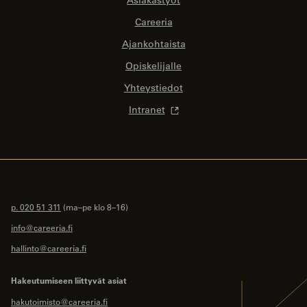
Careeria
Ajankohtaista
Opiskelijalle
Yhteystiedot
Intranet
p. 020 51 311
(ma–pe klo 8–16)
info@careeria.fi
hallinto@careeria.fi
Hakeutumiseen liittyvät asiat
hakutoimisto@careeria.fi