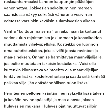
ruskeanharmaaksi Lahden kaupungin päästöjen
vähennettyä. Jokivesien sekoittuminen mereen
saaristossa näkyy selkeästi värierona vesivirran
edetessä varsinkin keväisin sulamisvesien aikaan.
Vanha ”kulttuurimaisema” on aikoinaan tarkoittanut
vedenkulun rajoittamista jokiuomaan ja kosteikoiden
muuttamista viljelyspelloksi. Kosteikko on luonnon
oma puhdistuslaitos, joka siivilöi joesta ravinteet ja
maa-aineksen. Onhan se harmittavaa maanviljelijälle,
jos pelto muutetaan takaisin kosteikoksi. Voisi olla
kuitenkin kiinnostava vaihtoehto olla maanviljelijän
tehtävien lisäksi kosteikonhoitaja ja saada siitä kiinteää
palkkaa viljelijän epäsäännöllisen tulon lisäksi.
Perinteinen peltojen kääntäminen syksyllä lisää talven
ja kevään ravinnepäästöjä ja maa-ainesta jokeen
hulevesien mukana. Hulevesiojat muuttuvat silloin