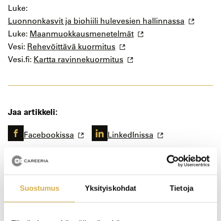
Luke:
Luonnonkasvit ja biohiili hulevesien hallinnassa
Luke:
Maanmuokkausmenetelmät
Vesi:
Rehevöittävä kuormitus
Vesi.fi:
Kartta ravinnekuormitus
Jaa artikkeli:
Facebookissa
LinkedInissa
Suostumus
Yksityiskohdat
Tietoja
Aiheet: