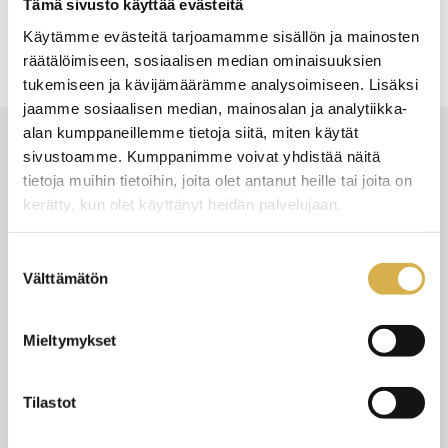
Tämä sivusto käyttää evästeitä
hiilijalanjälki
saaristo
vastuullisuus
vesi
Käytämme evästeitä tarjoamamme sisällön ja mainosten
räätälöimiseen, sosiaalisen median ominaisuuksien
tukemiseen ja kävijämäärämme analysoimiseen. Lisäksi
jaamme sosiaalisen median, mainosalan ja analytiikka-
alan kumppaneillemme tietoja siitä, miten käytät
sivustoamme. Kumppanimme voivat yhdistää näitä
Uusimmat
tietoja muihin tietoihin, joita olet antanut heille tai joita on
kerätty, kun olet käyttänyt heidän palvelujaan.
Katso kaikki
Suostumuksen
Välttämätön
valinta
12.6.2026
UUTISET
Mieltymykset
Tilastot