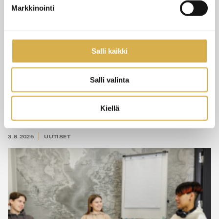
Markkinointi
Salli kaikki
Salli valinta
Pedagoginen tiedonsiirto
Kiellä
3.8.2026
UUTISET