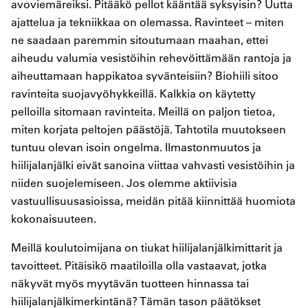
avoviemäreiksi. Pitääkö pellot kääntää syksyisin? Uutta
ajattelua ja tekniikkaa on olemassa. Ravinteet – miten
ne saadaan paremmin sitoutumaan maahan, ettei
aiheudu valumia vesistöihin rehevöittämään rantoja ja
aiheuttamaan happikatoa syvänteisiin? Biohiili sitoo
ravinteita suojavyöhykkeillä. Kalkkia on käytetty
pelloilla sitomaan ravinteita. Meillä on paljon tietoa,
miten korjata peltojen päästöjä. Tahtotila muutokseen
tuntuu olevan isoin ongelma. Ilmastonmuutos ja
hiilijalanjälki eivät sanoina viittaa vahvasti vesistöihin ja
niiden suojelemiseen. Jos olemme aktiivisia
vastuullisuusasioissa, meidän pitää kiinnittää huomiota
kokonaisuuteen.
Meillä koulutoimijana on tiukat hiilijalanjälkimittarit ja
tavoitteet. Pitäisikö maatiloilla olla vastaavat, jotka
näkyvät myös myytävän tuotteen hinnassa tai
hiilijalanjälkimerkintänä? Tämän tason päätökset