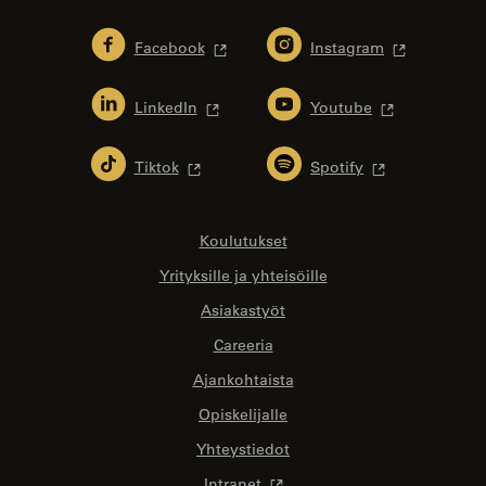
Facebook
Instagram
LinkedIn
Youtube
Tiktok
Spotify
Koulutukset
Yrityksille ja yhteisöille
Asiakastyöt
Careeria
Ajankohtaista
Opiskelijalle
Yhteystiedot
Intranet