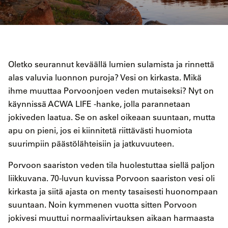
Oletko seurannut keväällä lumien sulamista ja rinnettä
alas valuvia luonnon puroja? Vesi on kirkasta. Mikä
ihme muuttaa Porvoonjoen veden mutaiseksi? Nyt on
käynnissä ACWA LIFE -hanke, jolla parannetaan
jokiveden laatua. Se on askel oikeaan suuntaan, mutta
apu on pieni, jos ei kiinnitetä riittävästi huomiota
suurimpiin päästölähteisiin ja jatkuvuuteen.
Porvoon saariston veden tila huolestuttaa siellä paljon
liikkuvana. 70-luvun kuvissa Porvoon saariston vesi oli
kirkasta ja siitä ajasta on menty tasaisesti huonompaan
suuntaan. Noin kymmenen vuotta sitten Porvoon
jokivesi muuttui normaalivirtauksen aikaan harmaasta