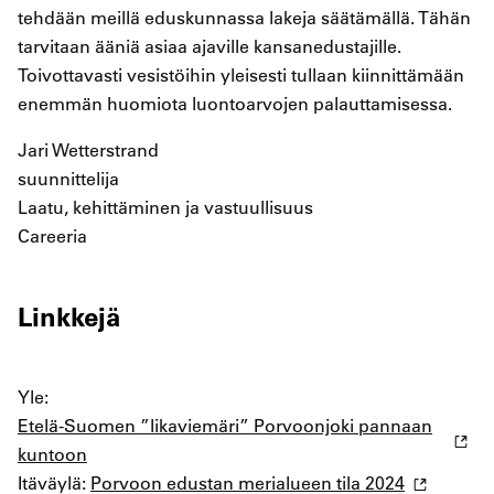
tehdään meillä eduskunnassa lakeja säätämällä. Tähän
tarvitaan ääniä asiaa ajaville kansanedustajille.
Toivottavasti vesistöihin yleisesti tullaan kiinnittämään
enemmän huomiota luontoarvojen palauttamisessa.
Jari Wetterstrand
suunnittelija
Laatu, kehittäminen ja vastuullisuus
Careeria
Linkkejä
Yle:
Etelä-Suomen ”likaviemäri” Porvoonjoki pannaan
kuntoon
Itäväylä:
Porvoon edustan merialueen tila 2024