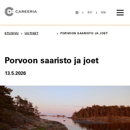
Siirry
sisältöön
FI
SV
EN
›
›
ETUSIVU
UUTISET
PORVOON SAARISTO JA JOET
Porvoon saaristo ja joet
13.5.2026