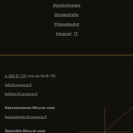
Ajankohtaista
Opiskelijalle
Yhteystiedot
Intranet
p. 020 51 311
(ma–pe klo 8–16)
info@careeria.fi
hallinto@careeria.fi
Hakeutumiseen liittyvät asiat
hakutoimisto@careeria.fi
Opintoihin liittyvät asiat