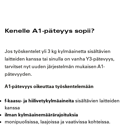
Kenelle A1-päteyys sopii?
Jos työskentelet yli 3 kg kylmäainetta sisältävien
laitteiden kanssa tai sinulla on vanha Y3-pätevyys,
tarvitset nyt uuden järjestelmän mukaisen A1-
pätevyyden.
A1-pätevyys oikeuttaa työskentelemään
f-kaasu- ja hiilivetykylmäaineita
sisältävien laitteiden
kanssa
ilman kylmäainemäärärajoituksia
monipuolisissa, laajoissa ja vaativissa kohteissa.