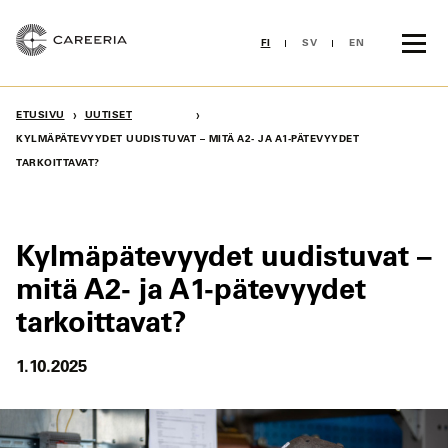
Siirry
sisältöön
FI
SV
EN
›
›
ETUSIVU
UUTISET
KYLMÄPÄTEVYYDET UUDISTUVAT – MITÄ A2- JA A1-PÄTEVYYDET
TARKOITTAVAT?
Kylmäpätevyydet uudistuvat –
mitä A2- ja A1-pätevyydet
tarkoittavat?
1.10.2025