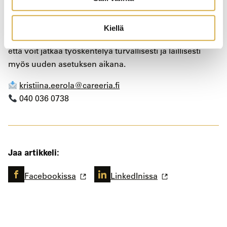
Ota yhteyttä – me autamme!
Kiellä
Onko nykyinen kylmäpätevyys kunnossa? Varmista,
että voit jatkaa työskentelyä turvallisesti ja laillisesti
myös uuden asetuksen aikana.
kristiina.eerola@careeria.fi
040 036 0738
Jaa artikkeli:
Facebookissa
LinkedInissa