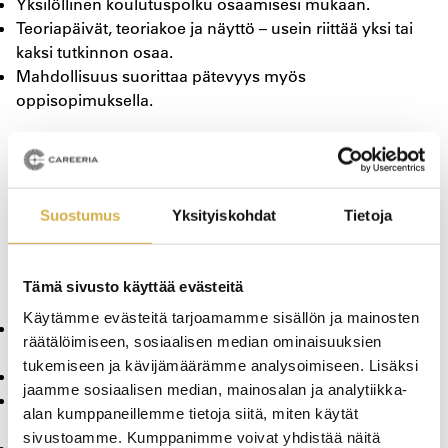
Yksilöllinen koulutuspolku osaamisesi mukaan.
Teoriapäivät, teoriakoe ja näyttö – usein riittää yksi tai
kaksi tutkinnon osaa.
Mahdollisuus suorittaa pätevyys myös
oppisopimuksella.
Tutustu A1-pätevyyskoulutuksiin ja yli 3 kg laitteisiin
liittyviin vaihtoehtoihin
Suostumus
Yksityiskohdat
Tietoja
Miksi päivittää kylmäpätevyys nyt?
Tämä sivusto käyttää evästeitä
Käytämme evästeitä tarjoamamme sisällön ja mainosten
Laillinen työskentely tulevaisuudessa edellyttää uutta
räätälöimiseen, sosiaalisen median ominaisuuksien
pätevyyttä.
tukemiseen ja kävijämäärämme analysoimiseen. Lisäksi
Pätevyyden ajantasaisuus lisää työmahdollisuuksia.
jaamme sosiaalisen median, mainosalan ja analytiikka-
Osaaminen ja turvallisuus paranevat – tunnet
alan kumppaneillemme tietoja siitä, miten käytät
uusimmat aineet ja käytännöt.
sivustoamme. Kumppanimme voivat yhdistää näitä