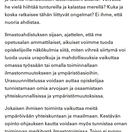
he vielä hiihtää tuntureilla ja kalastaa merellä? Kuka ja
koska ratkaisee tähän liittyvät ongelmat? Ei ihme, että
nuoria ahdistaa.
Ilmastoahdistuksen sijaan, ajattelen, että me
opetusalan ammattilaiset, aikuiset voimme tuoda
opiskelijoille näkökulmia siitä, miten vihreä siirtymä voi
luoda uusia urapolkuja ja mahdollisuuksia vaikuttaa
omassa työssään tai omalla toiminnallaan
ilmastonmuutokseen ja ympäristöasioihin.
Urasuunnittelussa voidaan auttaa opiskelijaa
tunnistamaan omia arvojaan ja osaamistaan
yhteiskunnallisissa ja ympäristömuutoksissa.
Jokaisen ihmisen toiminta vaikuttaa meitä
ympäröivään yhteiskuntaan ja maailmaan. Kestävän
opinto-ohjauksen kautta voidaan myös tunnistaa oman
toiminnan merkitystä ilmastotoimissa. Toivo ei synny