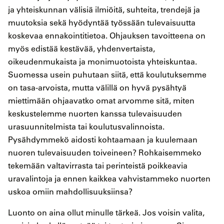
ja yhteiskunnan välisiä ilmiöitä, suhteita, trendejä ja
muutoksia sekä hyödyntää työssään tulevaisuutta
koskevaa ennakointitietoa. Ohjauksen tavoitteena on
myös edistää kestävää, yhdenvertaista,
oikeudenmukaista ja monimuotoista yhteiskuntaa.
Suomessa usein puhutaan siitä, että koulutuksemme
on tasa-arvoista, mutta välillä on hyvä pysähtyä
miettimään ohjaavatko omat arvomme sitä, miten
keskustelemme nuorten kanssa tulevaisuuden
urasuunnitelmista tai koulutusvalinnoista.
Pysähdymmekö aidosti kohtaamaan ja kuulemaan
nuoren tulevaisuuden toiveineen? Rohkaisemmeko
tekemään valtavirrasta tai perinteistä poikkeavia
uravalintoja ja ennen kaikkea vahvistammeko nuorten
uskoa omiin mahdollisuuksiinsa?
Luonto on aina ollut minulle tärkeä. Jos voisin valita,