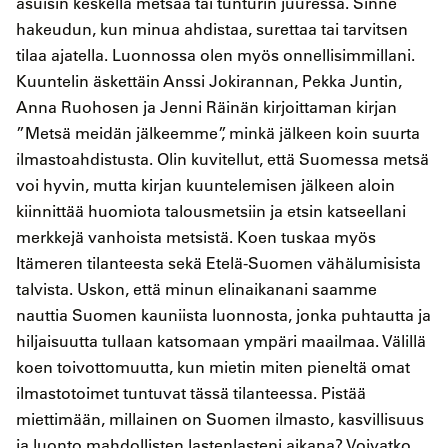
asuisin keskellä metsää tai tunturin juuressa. Sinne
hakeudun, kun minua ahdistaa, surettaa tai tarvitsen
tilaa ajatella. Luonnossa olen myös onnellisimmillani.
Kuuntelin äskettäin Anssi Jokirannan, Pekka Juntin,
Anna Ruohosen ja Jenni Räinän kirjoittaman kirjan
”Metsä meidän jälkeemme”, minkä jälkeen koin suurta
ilmastoahdistusta. Olin kuvitellut, että Suomessa metsä
voi hyvin, mutta kirjan kuuntelemisen jälkeen aloin
kiinnittää huomiota talousmetsiin ja etsin katseellani
merkkejä vanhoista metsistä. Koen tuskaa myös
Itämeren tilanteesta sekä Etelä-Suomen vähälumisista
talvista. Uskon, että minun elinaikanani saamme
nauttia Suomen kauniista luonnosta, jonka puhtautta ja
hiljaisuutta tullaan katsomaan ympäri maailmaa. Välillä
koen toivottomuutta, kun mietin miten pieneltä omat
ilmastotoimet tuntuvat tässä tilanteessa. Pistää
miettimään, millainen on Suomen ilmasto, kasvillisuus
ja luonto mahdollisten lastenlasteni aikana? Voivatko