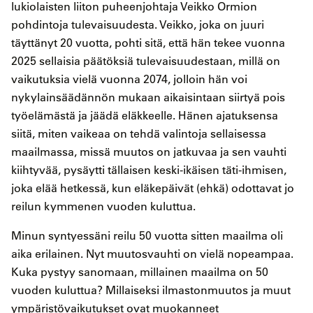
lukiolaisten liiton puheenjohtaja Veikko Ormion
pohdintoja tulevaisuudesta. Veikko, joka on juuri
täyttänyt 20 vuotta, pohti sitä, että hän tekee vuonna
2025 sellaisia päätöksiä tulevaisuudestaan, millä on
vaikutuksia vielä vuonna 2074, jolloin hän voi
nykylainsäädännön mukaan aikaisintaan siirtyä pois
työelämästä ja jäädä eläkkeelle. Hänen ajatuksensa
siitä, miten vaikeaa on tehdä valintoja sellaisessa
maailmassa, missä muutos on jatkuvaa ja sen vauhti
kiihtyvää, pysäytti tällaisen keski-ikäisen täti-ihmisen,
joka elää hetkessä, kun eläkepäivät (ehkä) odottavat jo
reilun kymmenen vuoden kuluttua.
Minun syntyessäni reilu 50 vuotta sitten maailma oli
aika erilainen. Nyt muutosvauhti on vielä nopeampaa.
Kuka pystyy sanomaan, millainen maailma on 50
vuoden kuluttua? Millaiseksi ilmastonmuutos ja muut
ympäristövaikutukset ovat muokanneet