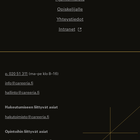
Opiskelijalle
Yhteystiedot
Intranet
p. 020 51 311
(ma–pe klo 8–16)
info@careeria.fi
hallinto@careeria.fi
Hakeutumiseen liittyvät asiat
hakutoimisto@careeria.fi
Opintoihin liittyvät asiat