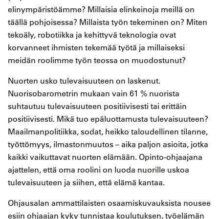
elinympäristöämme? Millaisia elinkeinoja meillä on
täällä pohjoisessa? Millaista työn tekeminen on? Miten
tekoäly, robotiikka ja kehittyvä teknologia ovat
korvanneet ihmisten tekemää työtä ja millaiseksi
meidän roolimme työn teossa on muodostunut?
Nuorten usko tulevaisuuteen on laskenut.
Nuorisobarometrin mukaan vain 61 % nuorista
suhtautuu tulevaisuuteen positiivisesti tai erittäin
positiivisesti. Mikä tuo epäluottamusta tulevaisuuteen?
Maailmanpolitiikka, sodat, heikko taloudellinen tilanne,
työttömyys, ilmastonmuutos – aika paljon asioita, jotka
kaikki vaikuttavat nuorten elämään. Opinto-ohjaajana
ajattelen, että oma roolini on luoda nuorille uskoa
tulevaisuuteen ja siihen, että elämä kantaa.
Ohjausalan ammattilaisten osaamiskuvauksista nousee
esiin ohjaajan kyky tunnistaa koulutuksen, työelämän