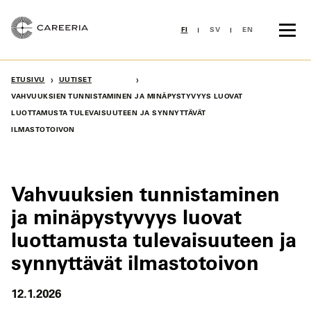
Siirry
sisältöön
FI
SV
EN
›
›
ETUSIVU
UUTISET
VAHVUUKSIEN TUNNISTAMINEN JA MINÄPYSTYVYYS LUOVAT
LUOTTAMUSTA TULEVAISUUTEEN JA SYNNYTTÄVÄT
ILMASTOTOIVON
Vahvuuksien tunnistaminen
ja minäpystyvyys luovat
luottamusta tulevaisuuteen ja
synnyttävät ilmastotoivon
12.1.2026