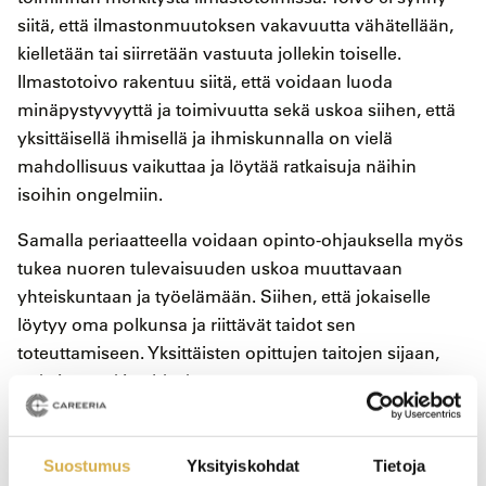
siitä, että ilmastonmuutoksen vakavuutta vähätellään,
kielletään tai siirretään vastuuta jollekin toiselle.
Ilmastotoivo rakentuu siitä, että voidaan luoda
minäpystyvyyttä ja toimivuutta sekä uskoa siihen, että
yksittäisellä ihmisellä ja ihmiskunnalla on vielä
mahdollisuus vaikuttaa ja löytää ratkaisuja näihin
isoihin ongelmiin.
Samalla periaatteella voidaan opinto-ohjauksella myös
tukea nuoren tulevaisuuden uskoa muuttavaan
yhteiskuntaan ja työelämään. Siihen, että jokaiselle
löytyy oma polkunsa ja riittävät taidot sen
toteuttamiseen. Yksittäisten opittujen taitojen sijaan,
tärkeintä onkin ehkä korostaa nuoren tervettä
itsetuntoa ja uskoa omiin mahdollisuuksiin. Kun
hänellä on riittävät perusvalmiudet itsenäiseen
elämänhallintaan ja oppimiseen, hän pystyy
Suostumus
Yksityiskohdat
Tietoja