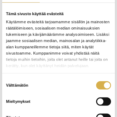
sopeutumaan työelämän muutoksiin.
Kasvatustieteiden tohtori Marjo Katajiston mukaan
Tämä sivusto käyttää evästeitä
vahvuusperusteinen opinto-ohjaus perustuu
Käytämme evästeitä tarjoamamme sisällön ja mainosten
ajatukseen siitä, että kaikilla ihmisillä on kapasiteettia
räätälöimiseen, sosiaalisen median ominaisuuksien
oppia uutta, kehittyä ja löytää ratkaisuja. Omien
tukemiseen ja kävijämäärämme analysoimiseen. Lisäksi
vahvuuksien tunnistaminen vahvistaa itseluottamusta,
jaamme sosiaalisen median, mainosalan ja analytiikka-
lisää motivaatiota ja sitoutumista, kehittää
alan kumppaneillemme tietoja siitä, miten käytät
itsetuntemusta, parantaa vuorovaikutusta, tukee
sivustoamme. Kumppanimme voivat yhdistää näitä
tulevaisuuden taitoja ja mahdollistaa toivon. Tällä
tietoja muihin tietoihin, joita olet antanut heille tai joita on
perusteella tulevaisuuden työelämän ydintaitoja
kerätty, kun olet käyttänyt heidän palvelujaan.
ovatkin omien vahvuuksien tunnistaminen, resilienssi
ja toiveikkuus.
Suostumuksen
Välttämätön
valinta
Kirjoittaja on Careerian vuoden 2026
vastuullisuustiimin uusi jäsen. Oma roolini on tulevan
vuoden aikana kehittää Careerian kestävää opinto-
Mieltymykset
ohjausta yhdessä opotiimin kanssa. Lisäksi haluaisin
tuoda opiskelijoille mahdollisuuden osallistua