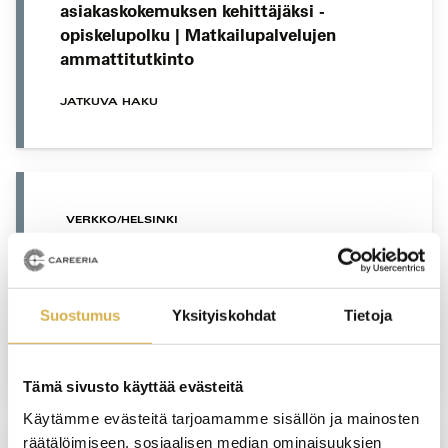
asiakaskokemuksen kehittäjäksi -
opiskelupolku | Matkailupalvelujen
ammattitutkinto
JATKUVA HAKU
VERKKO/HELSINKI
HR-assistentti | Liiketoiminnan
ammattitutkinto, liiketoiminnan
palveluiden osaamisala
Suostumus
Yksityiskohdat
Tietoja
JATKUVA HAKU
Tämä sivusto käyttää evästeitä
Käytämme evästeitä tarjoamamme sisällön ja mainosten
räätälöimiseen, sosiaalisen median ominaisuuksien