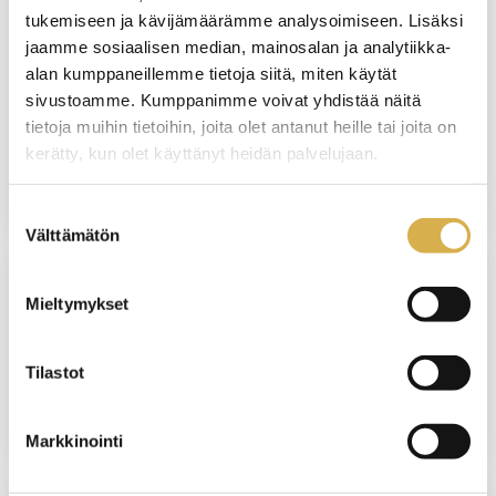
tukemiseen ja kävijämäärämme analysoimiseen. Lisäksi
VERKKOTOTEUTUS
jaamme sosiaalisen median, mainosalan ja analytiikka-
Assistentti tai sihteeri | Liiketoiminnan
alan kumppaneillemme tietoja siitä, miten käytät
ammattitutkinto, liiketoiminnan
sivustoamme. Kumppanimme voivat yhdistää näitä
palveluiden osaamisala
tietoja muihin tietoihin, joita olet antanut heille tai joita on
kerätty, kun olet käyttänyt heidän palvelujaan.
JATKUVA HAKU
Suostumuksen
Välttämätön
valinta
Mieltymykset
VERKKOTOTEUTUS
Lähiesihenkilötyön ammattitutkinto
Tilastot
JATKUVA HAKU
Markkinointi