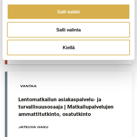
Salli kaikki
Kehittämisen ja asiakaskokemuksen
osaamiskokonaisuus | Majoitus- ja
ravitsemisalan esihenkilötyön
Salli valinta
erikoisammattitutkinto
Kiellä
JATKUVA HAKU
VANTAA
Lentomatkailun asiakaspalvelu- ja
turvallisuusosaaja | Matkailupalvelujen
ammattitutkinto, osatutkinto
JATKUVA HAKU