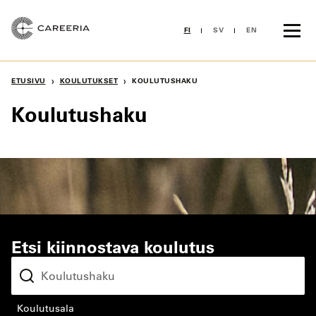
Siirry
sisältöön
FI
SV
EN
›
›
ETUSIVU
KOULUTUKSET
KOULUTUSHAKU
Koulutushaku
Etsi kiinnostava koulutus
koulutusala