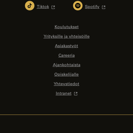
Tiktok
Spotify
Koulutukset
Yrityksille ja yhteisöille
Asiakastyöt
Careeria
Ajankohtaista
Opiskelijalle
Yhteystiedot
Intranet