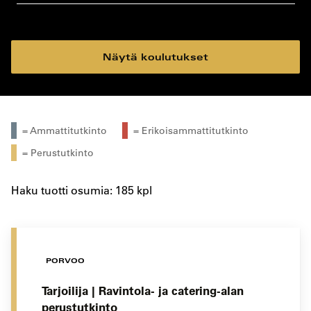
koulutustyyppi
koulutuspaikka
Näytä koulutukset
= Ammattitutkinto
= Erikoisammattitutkinto
= Perustutkinto
Haku tuotti osumia: 185 kpl
PORVOO
Tarjoilija | Ravintola- ja catering-alan
perustutkinto