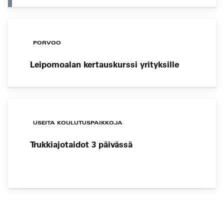
PORVOO
Leipomoalan kertauskurssi yrityksille
USEITA KOULUTUSPAIKKOJA
Trukkiajotaidot 3 päivässä
Koulutushaun