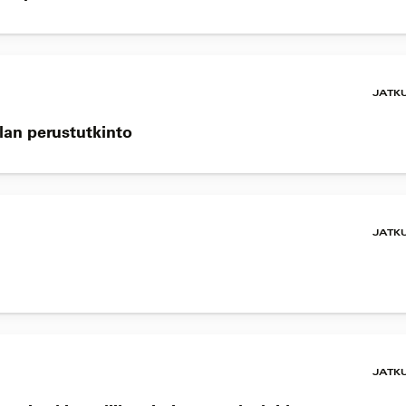
JATK
lan perustutkinto
JATK
JATK