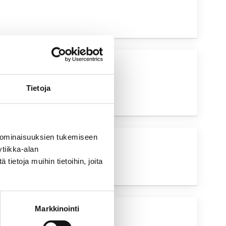
UVA HAKU
Tietoja
 ominaisuuksien tukemiseen
tiikka-alan
YSKOHTAINEN
UTUS
ietoja muihin tietoihin, joita
Markkinointi
UVA HAKU