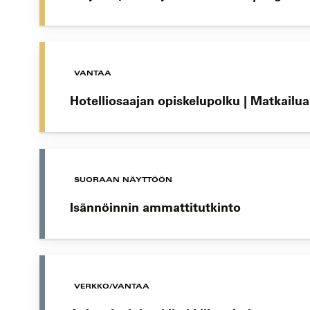
VANTAA
Hotelliosaajan opiskelupolku | Matkailua
SUORAAN NÄYTTÖÖN
Isännöinnin ammattitutkinto
VERKKO/VANTAA