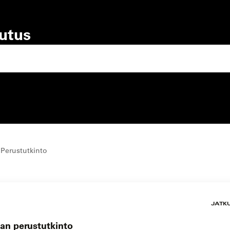
lutus
lutustyyppi
koulutuspaikka
 Perustutkinto
JATK
kan perustutkinto