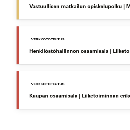
Vastuullisen matkailun opiskelupolku | 
VERKKOTOTEUTUS
Henkilöstöhallinnon osaamisala | Liiket
VERKKOTOTEUTUS
Kaupan osaamisala | Liiketoiminnan eri
Koulutushaun