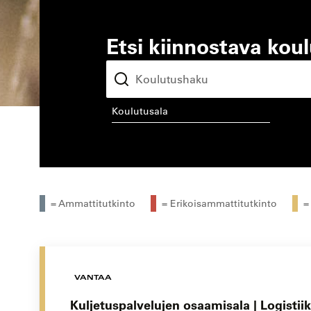
Etsi kiinnostava kou
koulutusala
kou
= Ammattitutkinto
= Erikoisammattitutkinto
=
VANTAA
Kuljetuspalvelujen osaamisala | Logistii