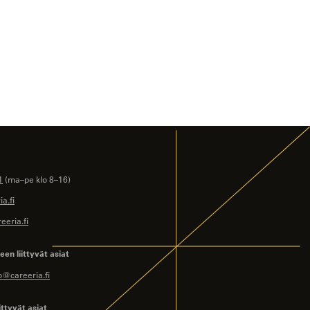
1
(ma–pe klo 8–16)
a.fi
eeria.fi
en liittyvät asiat
o@careeria.fi
ittyvät asiat