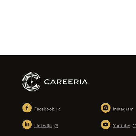
sivujen
selaus
Facebook
Instagram
LinkedIn
Youtube