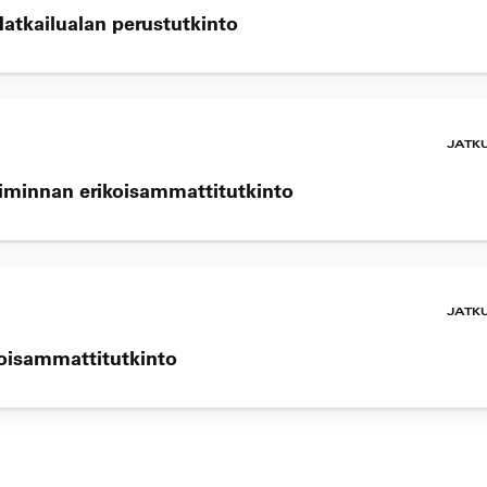
Matkailualan perustutkinto
JATK
oiminnan erikoisammattitutkinto
JATK
koisammattitutkinto