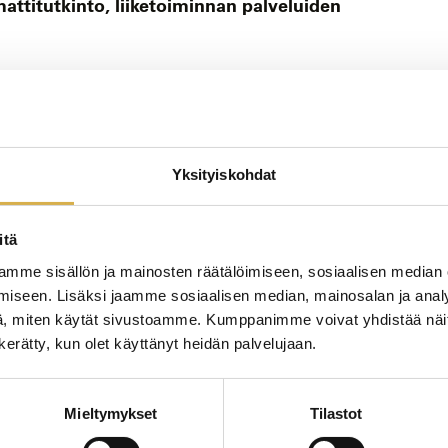
attitutkinto, liiketoiminnan palveluiden
JATK
Yksityiskohdat
n erikoisammattitutkinto
itä
mme sisällön ja mainosten räätälöimiseen, sosiaalisen median
iseen. Lisäksi jaamme sosiaalisen median, mainosalan ja analy
YRIT
KOUL
, miten käytät sivustoamme. Kumppanimme voivat yhdistää näitä t
n kerätty, kun olet käyttänyt heidän palvelujaan.
Mieltymykset
Tilastot
JATK