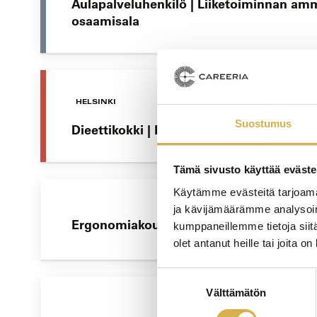
Aulapalveluhenkilö | Liiketoiminnan amm
osaamisala
HELSINKI
Suostumus
Dieettikokki | Erityisruokavaliopalveluje
Tämä sivusto käyttää eväste
Käytämme evästeitä tarjoama
ja kävijämäärämme analysoim
Ergonomiakoulutusta työyhteisöille
kumppaneillemme tietoja siitä
olet antanut heille tai joita o
Suostumuksen
Välttämätön
valinta