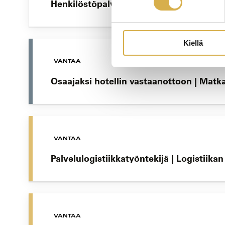
Henkilöstöpalvelut | Liiketoiminnan am
Kiellä
VANTAA
Osaajaksi hotellin vastaanottoon | Matk
VANTAA
Palvelulogistiikkatyöntekijä | Logistiika
VANTAA