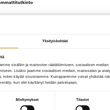
sammattitutkinto
JATK
to
Yksityiskohdat
itä
mme sisällön ja mainosten räätälöimiseen, sosiaalisen median
JATK
iseen. Lisäksi jaamme sosiaalisen median, mainosalan ja analy
, miten käytät sivustoamme. Kumppanimme voivat yhdistää näitä t
oiminnan erikoisammattitutkinto
n kerätty, kun olet käyttänyt heidän palvelujaan.
Mieltymykset
Tilastot
JATK