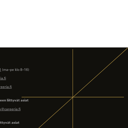
1
(ma–pe klo 8–16)
a.fi
eeria.fi
en liittyvät asiat
o@careeria.fi
ittyvät asiat