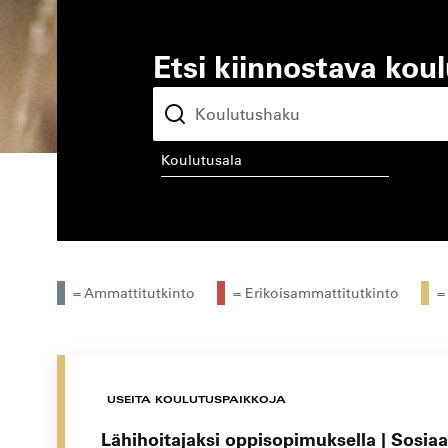
Etsi kiinnostava kou
koulutusala
kou
= Ammattitutkinto
= Erikoisammattitutkinto
=
USEITA KOULUTUSPAIKKOJA
Lähihoitajaksi oppisopimuksella | Sosiaal