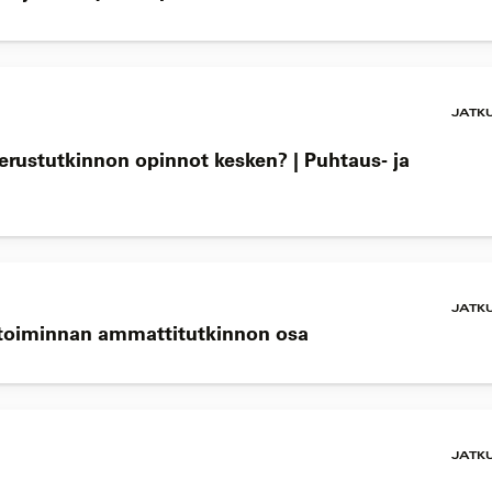
JATK
perustutkinnon opinnot kesken? | Puhtaus- ja
JATK
ketoiminnan ammattitutkinnon osa
JATK