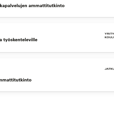
okapalvelujen ammattitutkinto
YRIT
KOUL
 työskenteleville
JATK
mmattitutkinto