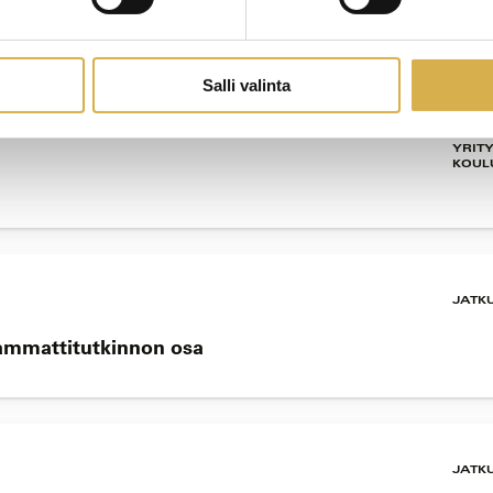
Salli valinta
YRIT
KOUL
JATK
 ammattitutkinnon osa
JATK