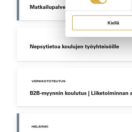
Matkailupalvelujen ammattitutkinto
Kiellä
Nepsytietoa koulujen työyhteisöille
VERKKOTOTEUTUS
B2B-myynnin koulutus | Liiketoiminnan
HELSINKI