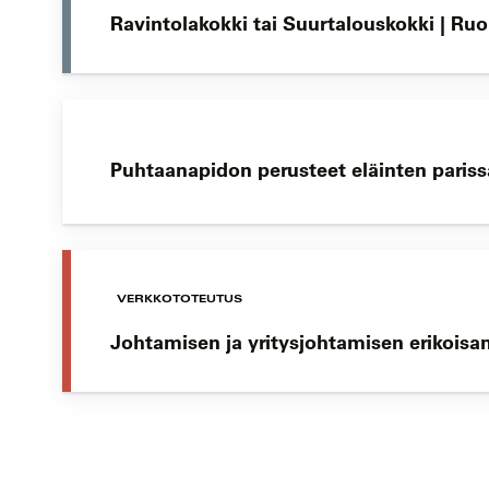
Ravintolakokki tai Suurtalouskokki | Ru
Puhtaanapidon perusteet eläinten parissa
VERKKOTOTEUTUS
Johtamisen ja yritysjohtamisen erikoisa
Koulutushaun
sivujen