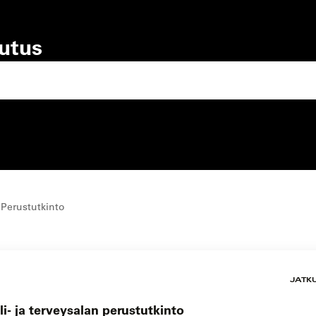
lutus
lutustyyppi
koulutuspaikka
 Perustutkinto
JATK
i- ja terveysalan perustutkinto