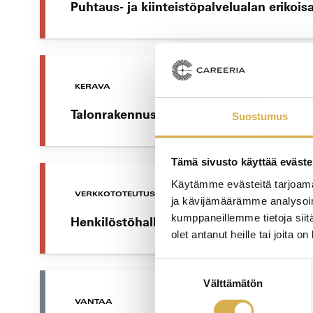
Puhtaus- ja kiinteistöpalvelualan erikoi
KERAVA
Talonrakennusalan erikoisammattitutkin
Suostumus
Tämä sivusto käyttää eväste
Käytämme evästeitä tarjoama
VERKKOTOTEUTUS
ja kävijämäärämme analysoim
kumppaneillemme tietoja siitä
Henkilöstöhallinnon osaamisala | Liiket
olet antanut heille tai joita o
Suostumuksen
Välttämätön
valinta
VANTAA