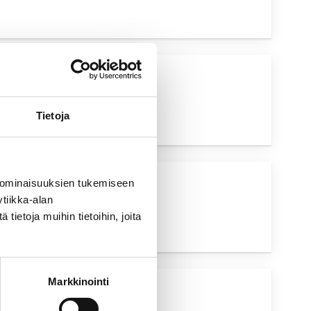
UVA HAKU
Tietoja
 ominaisuuksien tukemiseen
UVA HAKU
tiikka-alan
ietoja muihin tietoihin, joita
Markkinointi
UVA HAKU