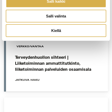
ammattitutkinto, liiketoiminnan
Salli kaikki
palveluiden osaamisala
Salli valinta
JATKUVA HAKU
Kiellä
VERKKO/VANTAA
Terveydenhuollon sihteeri |
Liiketoiminnan ammattitutkinto,
liiketoiminnan palveluiden osaamisala
JATKUVA HAKU