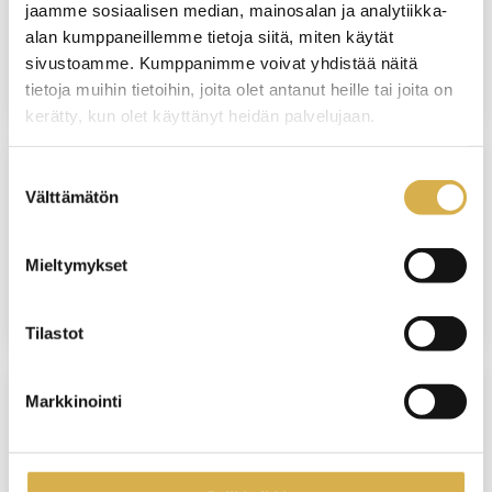
jaamme sosiaalisen median, mainosalan ja analytiikka-
Isännöinnin ammattitutkinto
alan kumppaneillemme tietoja siitä, miten käytät
sivustoamme. Kumppanimme voivat yhdistää näitä
JATKUVA HAKU
tietoja muihin tietoihin, joita olet antanut heille tai joita on
kerätty, kun olet käyttänyt heidän palvelujaan.
Suostumuksen
Välttämätön
KERAVA
valinta
Talonrakennusalan ammattitutkinto
Mieltymykset
JATKUVA HAKU
Tilastot
Markkinointi
VERKKO/VANTAA
Aulapalveluhenkilö | Liiketoiminnan