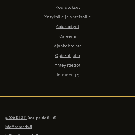
Koulutukset
Yrityksille ja yhteisöille
Asiakastyöt
Careeria
Ajankohtaista
Opiskelijalle
Yhteystiedot
Intranet
p. 020 51 311
(ma–pe klo 8–16)
info@careeria.fi