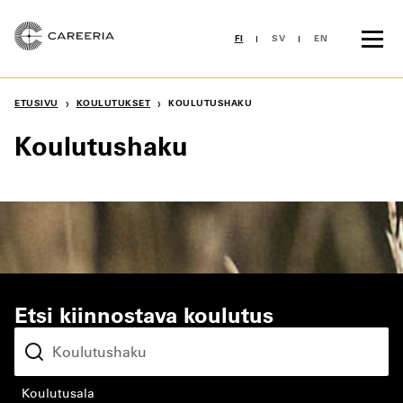
Siirry
sisältöön
FI
SV
EN
›
›
ETUSIVU
KOULUTUKSET
KOULUTUSHAKU
Koulutushaku
Etsi kiinnostava koulutus
koulutusala