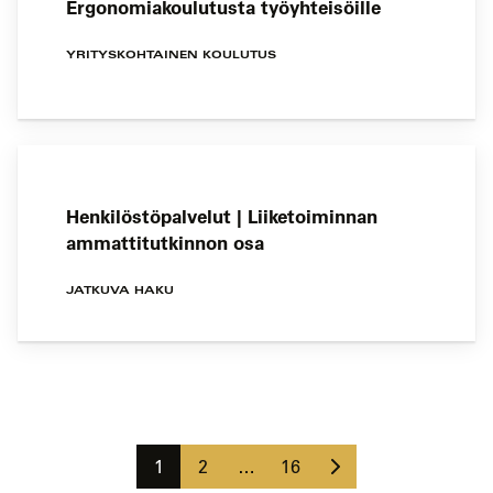
Ergonomiakoulutusta työyhteisöille
YRITYSKOHTAINEN KOULUTUS
Henkilöstöpalvelut | Liiketoiminnan
ammattitutkinnon osa
JATKUVA HAKU
Koulutushaun
sivujen
Seuraava
selaus
Sivu
Sivu
Sivu
1
2
…
16
sivu