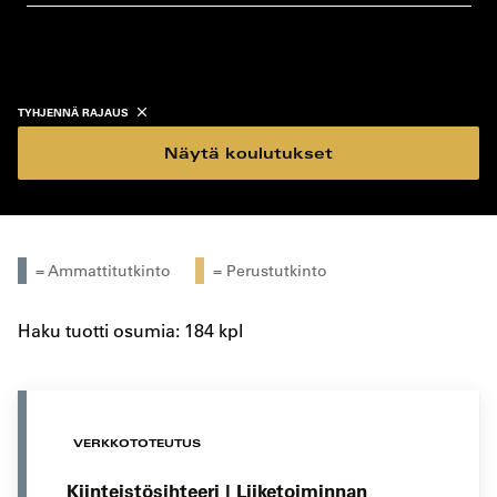
koulutustyyppi
koulutuspaikka
TYHJENNÄ RAJAUS
Näytä koulutukset
= Ammattitutkinto
= Perustutkinto
Haku tuotti osumia: 184 kpl
VERKKOTOTEUTUS
Kiinteistösihteeri | Liiketoiminnan