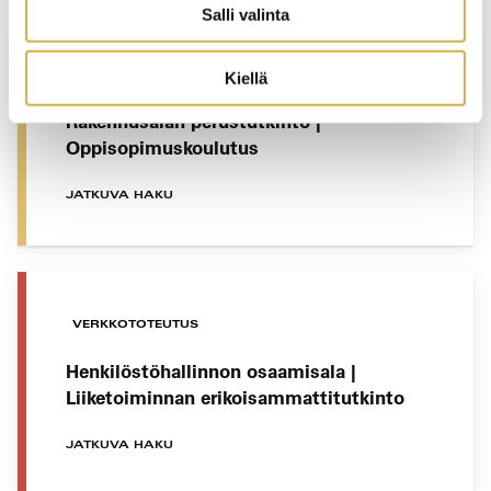
Salli valinta
KERAVA
Kiellä
Rakennusalan perustutkinto |
Oppisopimuskoulutus
JATKUVA HAKU
VERKKOTOTEUTUS
Henkilöstöhallinnon osaamisala |
Liiketoiminnan erikoisammattitutkinto
JATKUVA HAKU