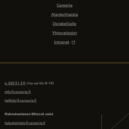
Careeria
Ajankohtaista
Opiskelijalle
Yhteystiedot
Intranet
p. 020 51 311
(ma–pe klo 8–16)
info@careeria.fi
hallinto@careeria.fi
Hakeutumiseen liittyvät asiat
hakutoimisto@careeria.fi