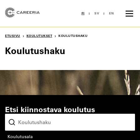
Siirry
sisältöön
FI
SV
EN
›
›
ETUSIVU
KOULUTUKSET
KOULUTUSHAKU
Koulutushaku
Etsi kiinnostava koulutus
koulutusala