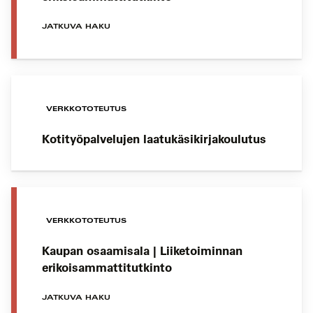
JATKUVA HAKU
VERKKOTOTEUTUS
Kotityöpalvelujen laatukäsikirjakoulutus
VERKKOTOTEUTUS
Kaupan osaamisala | Liiketoiminnan
erikoisammattitutkinto
JATKUVA HAKU