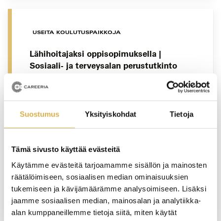
USEITA KOULUTUSPAIKKOJA
Lähihoitajaksi oppisopimuksella |
Sosiaali- ja terveysalan perustutkinto
JATKUVA HAKU
Suostumus
Yksityiskohdat
Tietoja
Tämä sivusto käyttää evästeitä
Puhtaanapidon perusteet eläinten parissa
työskenteleville
Käytämme evästeitä tarjoamamme sisällön ja mainosten
räätälöimiseen, sosiaalisen median ominaisuuksien
YRITYSKOHTAINEN KOULUTUS
tukemiseen ja kävijämäärämme analysoimiseen. Lisäksi
jaamme sosiaalisen median, mainosalan ja analytiikka-
alan kumppaneillemme tietoja siitä, miten käytät