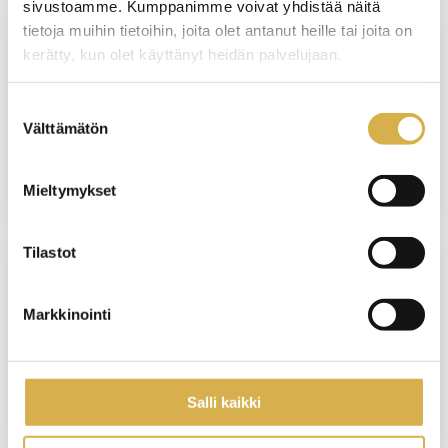
sivustoamme. Kumppanimme voivat yhdistää näitä
tietoja muihin tietoihin, joita olet antanut heille tai joita on
kerätty, kun olet käyttänyt heidän palvelujaan.
VANTAA
Puhtaus- ja kiinteistöpalvelualan
Suostumuksen
erikoisammattitutkinto
Välttämätön
valinta
JATKUVA HAKU
Mieltymykset
Tilastot
PORVOO
Markkinointi
Kuljetuspalvelujen osaamisala |
Logistiikan perustutkinto
JATKUVA HAKU
Salli kaikki