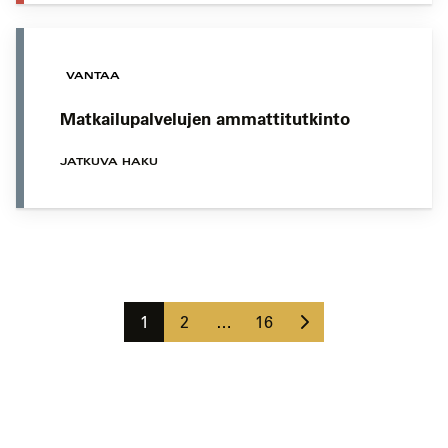
VANTAA
Matkailupalvelujen ammattitutkinto
JATKUVA HAKU
Koulutushaun
sivujen
Seuraava
selaus
Sivu
Sivu
Sivu
1
2
…
16
sivu