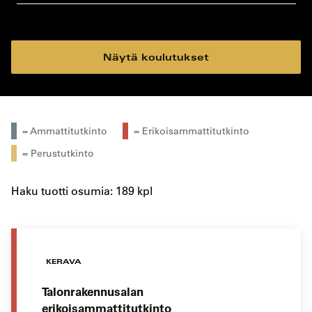
koulutustyyppi
koulutuspaikka
Näytä koulutukset
= Ammattitutkinto
= Erikoisammattitutkinto
= Perustutkinto
Haku tuotti osumia: 189 kpl
KERAVA
Talonrakennusalan
erikoisammattitutkinto