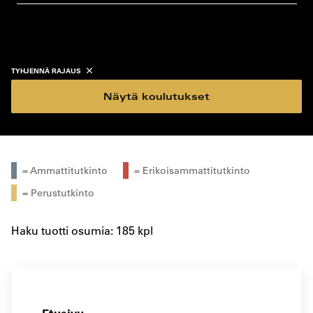
koulutustyyppi
koulutuspaikka
TYHJENNÄ RAJAUS
Näytä koulutukset
= Ammattitutkinto
= Erikoisammattitutkinto
= Perustutkinto
Haku tuotti osumia: 185 kpl