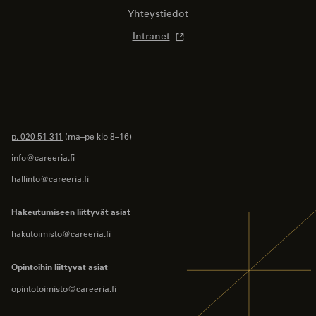
Yhteystiedot
Intranet
p. 020 51 311
(ma–pe klo 8–16)
info@careeria.fi
hallinto@careeria.fi
Hakeutumiseen liittyvät asiat
hakutoimisto@careeria.fi
Opintoihin liittyvät asiat
opintotoimisto@careeria.fi