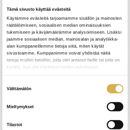
KERAVA
Tämä sivusto käyttää evästeitä
Talonrakennusalan
Käytämme evästeitä tarjoamamme sisällön ja mainosten
erikoisammattitutkinto
räätälöimiseen, sosiaalisen median ominaisuuksien
tukemiseen ja kävijämäärämme analysoimiseen. Lisäksi
JATKUVA HAKU
jaamme sosiaalisen median, mainosalan ja analytiikka-
alan kumppaneillemme tietoja siitä, miten käytät
sivustoamme. Kumppanimme voivat yhdistää näitä
tietoja muihin tietoihin, joita olet antanut heille tai joita on
kerätty, kun olet käyttänyt heidän palvelujaan.
VERKKOTOTEUTUS
Henkilöstöhallinnon osaamisala |
Suostumuksen
Liiketoiminnan erikoisammattitutkinto
Välttämätön
valinta
JATKUVA HAKU
Mieltymykset
Tilastot