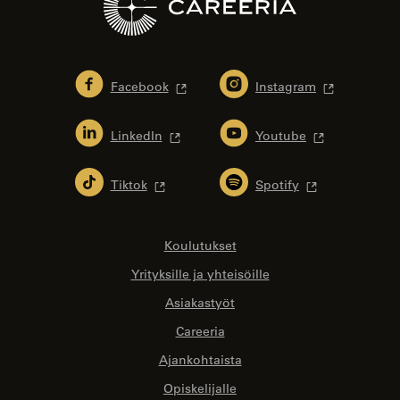
Facebook
Instagram
LinkedIn
Youtube
Tiktok
Spotify
Koulutukset
Yrityksille ja yhteisöille
Asiakastyöt
Careeria
Ajankohtaista
Opiskelijalle