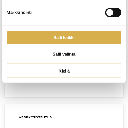
VANTAA
Markkinointi
Matkailupalvelujen ammattitutkinto
JATKUVA HAKU
Salli kaikki
Salli valinta
Nepsytietoa koulujen työyhteisöille
Kiellä
YRITYSKOHTAINEN KOULUTUS
VERKKOTOTEUTUS