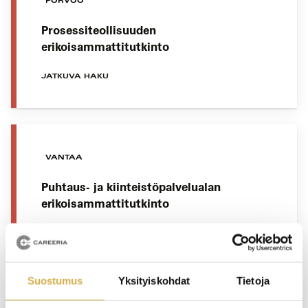
PORVOO
Prosessiteollisuuden
erikoisammattitutkinto
JATKUVA HAKU
VANTAA
Puhtaus- ja kiinteistöpalvelualan
erikoisammattitutkinto
JATKUVA HAKU
Suostumus
Yksityiskohdat
Tietoja