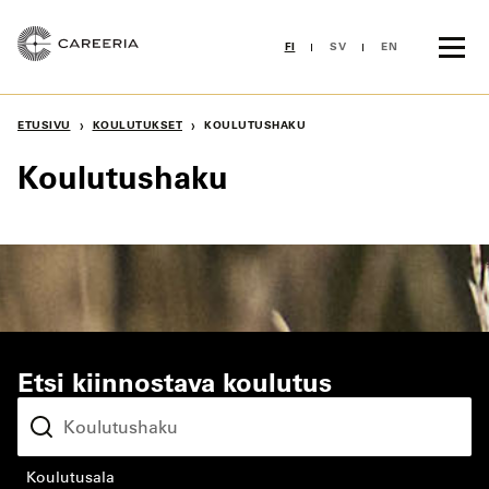
Siirry
sisältöön
FI
SV
EN
›
›
ETUSIVU
KOULUTUKSET
KOULUTUSHAKU
Koulutushaku
Etsi kiinnostava koulutus
koulutusala