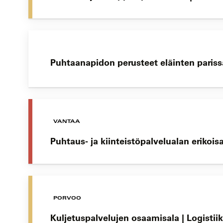
Puhtaanapidon perusteet eläinten parissa
VANTAA
Puhtaus- ja kiinteistöpalvelualan erikoi
PORVOO
Kuljetuspalvelujen osaamisala | Logistii