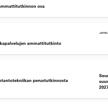
 ammattitutkinnon osa
JATK
okapalvelujen ammattitutkinto
Seu
uotantotekniikan perustutkinnosta
suun
202