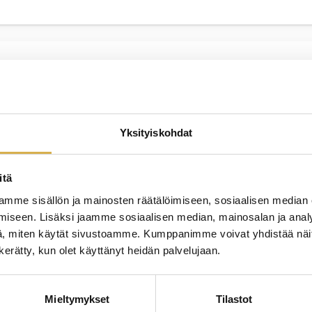
JATK
muskoulutus
Yksityiskohdat
itä
JATK
mme sisällön ja mainosten räätälöimiseen, sosiaalisen median
oiminnan erikoisammattitutkinto
iseen. Lisäksi jaamme sosiaalisen median, mainosalan ja analy
, miten käytät sivustoamme. Kumppanimme voivat yhdistää näitä t
n kerätty, kun olet käyttänyt heidän palvelujaan.
JATK
Mieltymykset
Tilastot