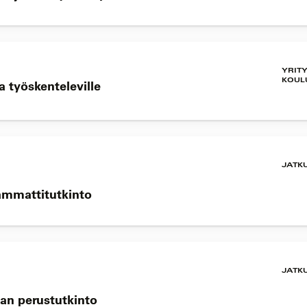
YRIT
KOUL
 työskenteleville
JATK
sammattitutkinto
JATK
kan perustutkinto