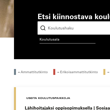
Etsi kiinnostava kou
koulutusala
kou
= Ammattitutkinto
= Erikoisammattitutkinto
=
USEITA KOULUTUSPAIKKOJA
Lähihoitajaksi oppisopimuksella | Sosiaal