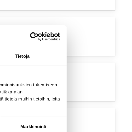
UVA HAKU
Tietoja
UVA HAKU
 ominaisuuksien tukemiseen
tiikka-alan
ietoja muihin tietoihin, joita
UVA HAKU
Markkinointi