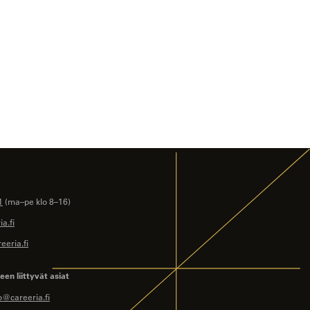
1
(ma–pe klo 8–16)
a.fi
eeria.fi
en liittyvät asiat
o@careeria.fi