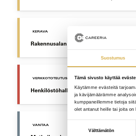
KERAVA
Rakennusalan perustutkinto | Oppisopi
Suostumus
Tämä sivusto käyttää eväste
VERKKOTOTEUTUS
Käytämme evästeitä tarjoama
Henkilöstöhallinnon osaamisala | Liiket
ja kävijämäärämme analysoim
kumppaneillemme tietoja siitä
olet antanut heille tai joita o
Suostumuksen
VANTAA
Välttämätön
valinta