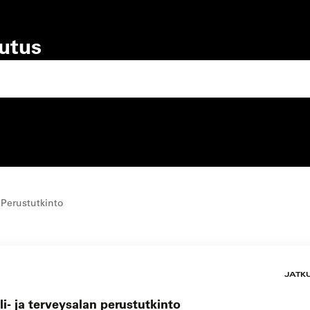
lutus
lutustyyppi
koulutuspaikka
 Perustutkinto
JATK
i- ja terveysalan perustutkinto