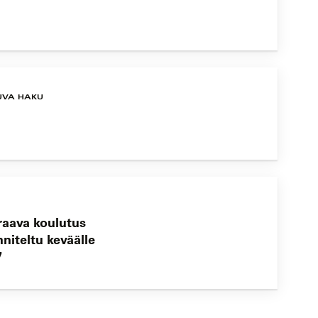
UVA HAKU
raava koulutus
niteltu keväälle
7