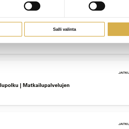
Salli valinta
YRIT
KOUL
an työyhteisössä
JATK
lupolku | Matkailupalvelujen
JATK