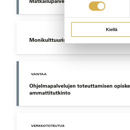
Matkailupalvelujen ammattitutkinto
Kiellä
Monikulttuurisuus sosiaali- ja terveysal
VANTAA
Ohjelmapalvelujen toteuttamisen opiske
ammattitutkinto
VERKKOTOTEUTUS