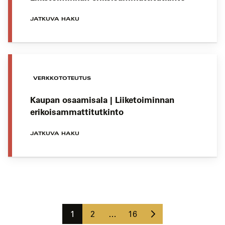
JATKUVA HAKU
VERKKOTOTEUTUS
Kaupan osaamisala | Liiketoiminnan
erikoisammattitutkinto
JATKUVA HAKU
Koulutushaun
sivujen
Seuraava
selaus
Sivu
Sivu
Sivu
1
2
…
16
sivu