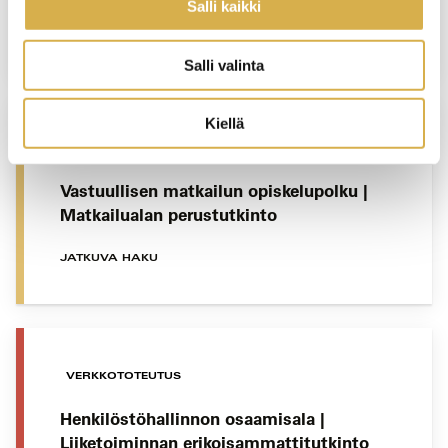
Salli kaikki
JATKUVA HAKU
Salli valinta
Kiellä
VANTAA
Vastuullisen matkailun opiskelupolku |
Matkailualan perustutkinto
JATKUVA HAKU
VERKKOTOTEUTUS
Henkilöstöhallinnon osaamisala |
Liiketoiminnan erikoisammattitutkinto