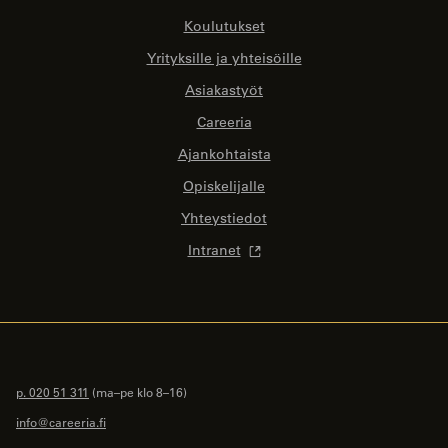
Koulutukset
Yrityksille ja yhteisöille
Asiakastyöt
Careeria
Ajankohtaista
Opiskelijalle
Yhteystiedot
Intranet
p. 020 51 311
(ma–pe klo 8–16)
info@careeria.fi