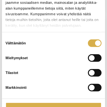
jaamme sosiaalisen median, mainosalan ja analytiikka-
alan kumppaneillemme tietoja siitä, miten käytät
sivustoamme. Kumppanimme voivat yhdistää näitä
tietoja muihin tietoihin, joita olet antanut heille tai joita on
kerätty, kun olet käyttänyt heidän palvelujaan.
VANTAA
Osaajaksi hotellin vastaanottoon |
Suostumuksen
Matkailupalvelujen ammattitutkinto,
Välttämätön
valinta
osatutkinto
Mieltymykset
JATKUVA HAKU
Tilastot
Markkinointi
VANTAA
Palvelulogistiikkatyöntekijä | Logistiikan
perustutkinto