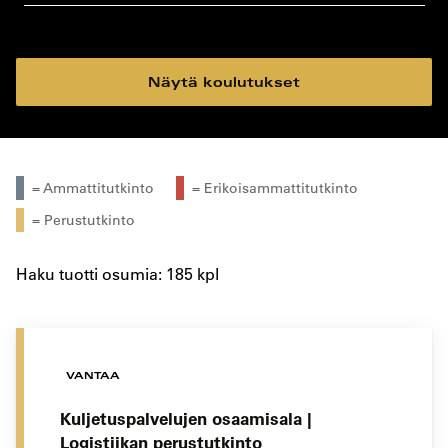
koulutustyyppi
koulutuspaikka
Näytä koulutukset
= Ammattitutkinto
= Erikoisammattitutkinto
= Perustutkinto
Haku tuotti osumia: 185 kpl
VANTAA
Kuljetuspalvelujen osaamisala |
Logistiikan perustutkinto