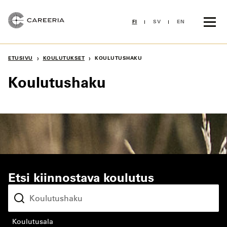
Siirry
sisältöön
FI
SV
EN
›
›
ETUSIVU
KOULUTUKSET
KOULUTUSHAKU
Koulutushaku
Etsi kiinnostava koulutus
koulutusala