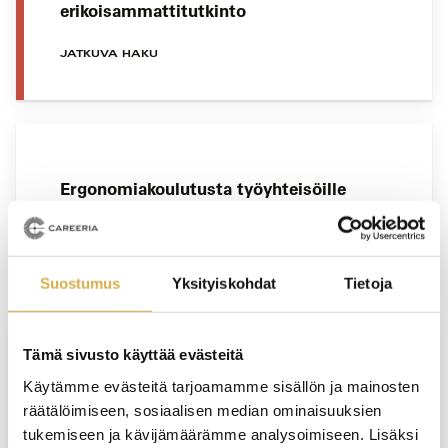
erikoisammattitutkinto
JATKUVA HAKU
Ergonomiakoulutusta työyhteisöille
YRITYSKOHTAINEN KOULUTUS
Suostumus
Yksityiskohdat
Tietoja
Tämä sivusto käyttää evästeitä
Henkilöstöpalvelut | Liiketoiminnan
Käytämme evästeitä tarjoamamme sisällön ja mainosten
ammattitutkinnon osa
räätälöimiseen, sosiaalisen median ominaisuuksien
tukemiseen ja kävijämäärämme analysoimiseen. Lisäksi
JATKUVA HAKU