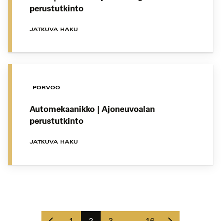
perustutkinto
JATKUVA HAKU
PORVOO
Automekaanikko | Ajoneuvoalan
perustutkinto
JATKUVA HAKU
Koulutushaun
sivujen
Edellinen
Seuraava
selaus
Sivu
Sivu
Sivu
Sivu