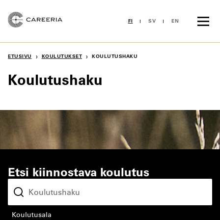
Siirry
sisältöön
FI
SV
EN
›
›
ETUSIVU
KOULUTUKSET
KOULUTUSHAKU
Koulutushaku
Etsi kiinnostava koulutus
koulutusala