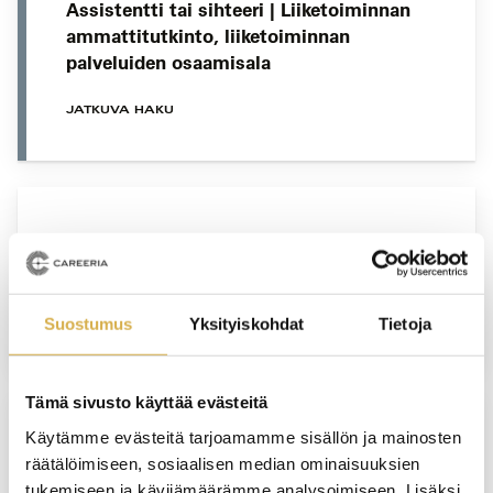
Assistentti tai sihteeri | Liiketoiminnan
ammattitutkinto, liiketoiminnan
palveluiden osaamisala
JATKUVA HAKU
Saattohoitokoulutusta työyhteisöille
YRITYSKOHTAINEN KOULUTUS
Suostumus
Yksityiskohdat
Tietoja
Tämä sivusto käyttää evästeitä
Käytämme evästeitä tarjoamamme sisällön ja mainosten
PORVOO
räätälöimiseen, sosiaalisen median ominaisuuksien
tukemiseen ja kävijämäärämme analysoimiseen. Lisäksi