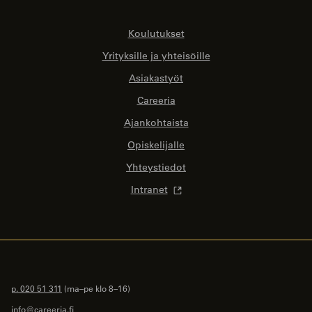
Koulutukset
Yrityksille ja yhteisöille
Asiakastyöt
Careeria
Ajankohtaista
Opiskelijalle
Yhteystiedot
Intranet
p. 020 51 311
(ma–pe klo 8–16)
info@careeria.fi