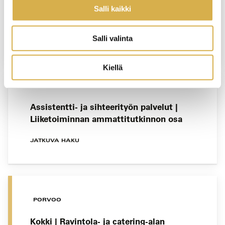
Hitsauspätevyydet | Työelämän tarpeisiin
Salli kaikki
pätevöityneitä hitsaajia
Salli valinta
JATKUVA HAKU
Kiellä
Assistentti- ja sihteerityön palvelut |
Liiketoiminnan ammattitutkinnon osa
JATKUVA HAKU
PORVOO
Kokki | Ravintola- ja catering-alan