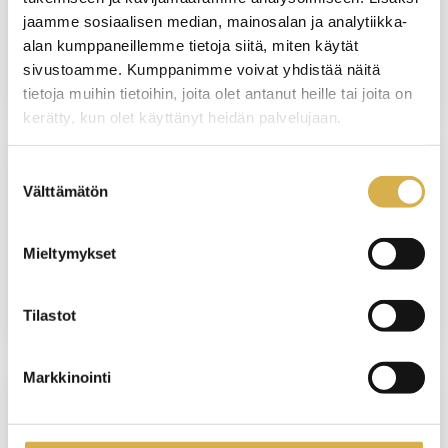
Matkailun asiakaspalvelija | Matkailualan
jaamme sosiaalisen median, mainosalan ja analytiikka-
perustutkinto
alan kumppaneillemme tietoja siitä, miten käytät
sivustoamme. Kumppanimme voivat yhdistää näitä
JATKUVA HAKU
tietoja muihin tietoihin, joita olet antanut heille tai joita on
kerätty, kun olet käyttänyt heidän palvelujaan.
Suostumuksen
PORVOO
Välttämätön
valinta
Hoiva-avustaja | Sosiaali- ja terveysalan
perustutkinto, oppisopimus
Mieltymykset
JATKUVA HAKU
Tilastot
Markkinointi
PORVOO