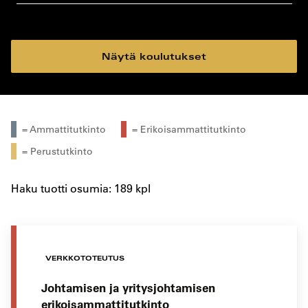
koulutustyyppi
koulutuspaikka
Näytä koulutukset
= Ammattitutkinto
= Erikoisammattitutkinto
= Perustutkinto
Haku tuotti osumia: 189 kpl
VERKKOTOTEUTUS
Johtamisen ja yritysjohtamisen
erikoisammattitutkinto