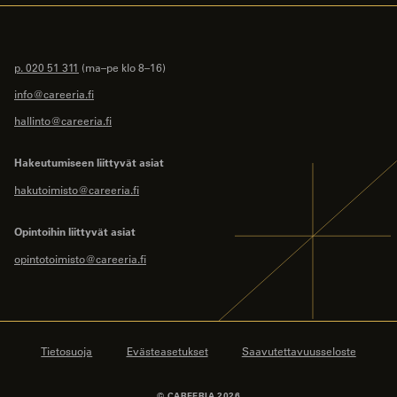
p. 020 51 311
(ma–pe klo 8–16)
info@careeria.fi
hallinto@careeria.fi
Hakeutumiseen liittyvät asiat
hakutoimisto@careeria.fi
Opintoihin liittyvät asiat
opintotoimisto@careeria.fi
Tietosuoja
Evästeasetukset
Saavutettavuusseloste
© CAREERIA 2026