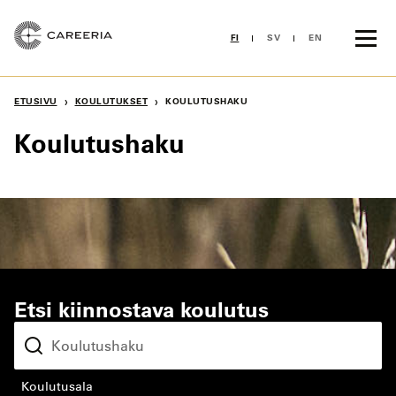
Siirry
sisältöön
FI
SV
EN
›
›
ETUSIVU
KOULUTUKSET
KOULUTUSHAKU
Koulutushaku
Etsi kiinnostava koulutus
koulutusala