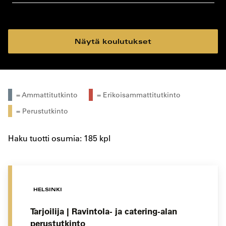
koulutustyyppi
koulutuspaikka
Näytä koulutukset
= Ammattitutkinto
= Erikoisammattitutkinto
= Perustutkinto
Haku tuotti osumia: 185 kpl
HELSINKI
Tarjoilija | Ravintola- ja catering-alan
perustutkinto