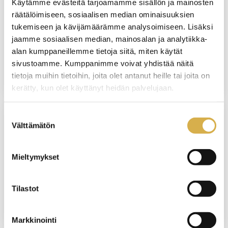
Käytämme evästeitä tarjoamamme sisällön ja mainosten
räätälöimiseen, sosiaalisen median ominaisuuksien
Terveydenhuollon sihteeri |
tukemiseen ja kävijämäärämme analysoimiseen. Lisäksi
Liiketoiminnan ammattitutkinto,
jaamme sosiaalisen median, mainosalan ja analytiikka-
liiketoiminnan palveluiden osaamisala
alan kumppaneillemme tietoja siitä, miten käytät
sivustoamme. Kumppanimme voivat yhdistää näitä
JATKUVA HAKU
tietoja muihin tietoihin, joita olet antanut heille tai joita on
kerätty, kun olet käyttänyt heidän palvelujaan.
Suostumuksen
Välttämätön
valinta
VERKKO/VANTAA
Aulapalveluhenkilö | Liiketoiminnan
Mieltymykset
ammattitutkinto, liiketoiminnan
palveluiden osaamisala
Tilastot
JATKUVA HAKU
Markkinointi