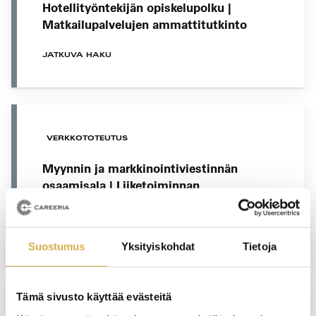
Hotellityöntekijän opiskelupolku |
Matkailupalvelujen ammattitutkinto
JATKUVA HAKU
VERKKOTOTEUTUS
Myynnin ja markkinointiviestinnän
osaamisala | Liiketoiminnan
ammattitutkinto
JATKUVA HAKU
Suostumus
Yksityiskohdat
Tietoja
Tämä sivusto käyttää evästeitä
VERKKOTOTEUTUS