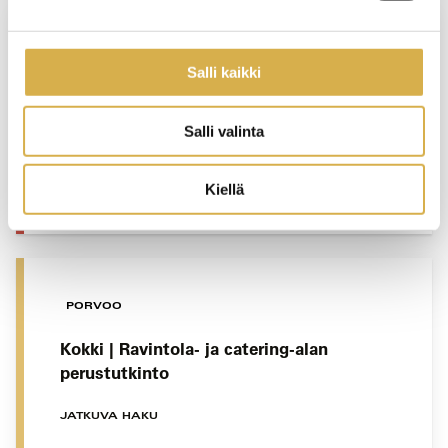
Kehittämisen ja toiminnan ohjaamisen
Salli kaikki
osaamiskokonaisuus | Majoitus- ja
ravitsemisalan esihenkilötyön
Salli valinta
erikoisammattitutkinto
Kiellä
JATKUVA HAKU
PORVOO
Kokki | Ravintola- ja catering-alan
perustutkinto
JATKUVA HAKU