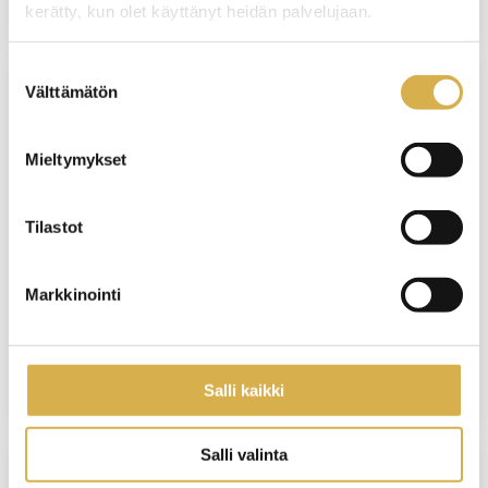
kerätty, kun olet käyttänyt heidän palvelujaan.
Suostumuksen
Välttämätön
valinta
HELSINKI
Koulunkäynninohjaaja | Kasvatus- ja
Mieltymykset
ohjausalan ammattitutkinto
Tilastot
KOULUTUS ALKAA
20.8.2026
Markkinointi
Seuraava haku on tulossa lokakuussa
2026.
Salli kaikki
Salli valinta