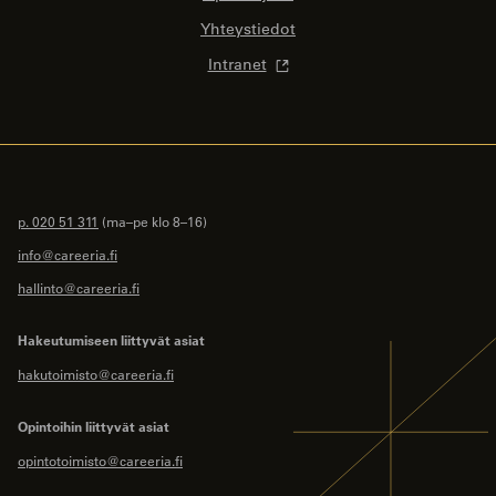
Yhteystiedot
Intranet
p. 020 51 311
(ma–pe klo 8–16)
info@careeria.fi
hallinto@careeria.fi
Hakeutumiseen liittyvät asiat
hakutoimisto@careeria.fi
Opintoihin liittyvät asiat
opintotoimisto@careeria.fi