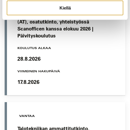
VANTAA
Kiellä
Lämpöpumppujen asennus- ja huolto
(AT), osatutkinto, yhteistyössä
Scanofficen kanssa elokuu 2026 |
Päivityskoulutus
KOULUTUS ALKAA
28.8.2026
VIIMEINEN HAKUPÄIVÄ
17.8.2026
VANTAA
Talotekniikan ammattitutkinto,