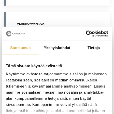
VERKKO/VANTAA
Terveydenhuollon sihteeri |
Liiketoiminnan ammattitutkinto,
liiketoiminnan palveluiden osaamisala
Suostumus
Yksityiskohdat
Tietoja
JATKUVA HAKU
Tämä sivusto käyttää evästeitä
Käytämme evästeitä tarjoamamme sisällön ja mainosten
räätälöimiseen, sosiaalisen median ominaisuuksien
tukemiseen ja kävijämäärämme analysoimiseen. Lisäksi
SUORAAN NÄYTTÖÖN
jaamme sosiaalisen median, mainosalan ja analytiikka-
alan kumppaneillemme tietoja siitä, miten käytät
Isännöinnin ammattitutkinto
sivustoamme. Kumppanimme voivat yhdistää näitä
tietoja muihin tietoihin, joita olet antanut heille tai joita on
JATKUVA HAKU