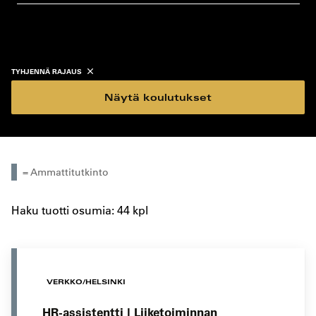
koulutustyyppi
koulutuspaikka
TYHJENNÄ RAJAUS
Näytä koulutukset
= Ammattitutkinto
Haku tuotti osumia: 44 kpl
VERKKO/HELSINKI
HR-assistentti | Liiketoiminnan