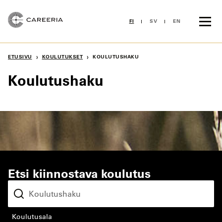
Siirry
sisältöön
FI
SV
EN
›
›
ETUSIVU
KOULUTUKSET
KOULUTUSHAKU
Koulutushaku
Etsi kiinnostava koulutus
koulutusala