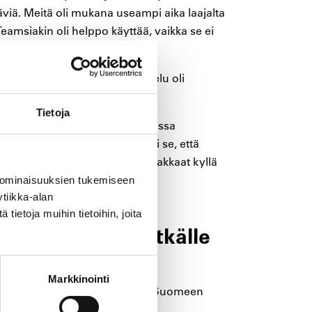
äviä. Meitä oli mukana useampi aika laajalta
 Teamsiakin oli helppo käyttää, vaikka se ei
tehtäviä. Maris koki, että opiskelu oli
tä osaamista.
Tietoja
a esimerkiksi minä pidin Teamsissa
in puhumisen kynnystä laski se, että
 – tärkeintä on, että yrittää. Asiakkaat kyllä
 ominaisuuksien tukemiseen
tiikka-alan
ietoja muihin tietoihin, joita
 opettelussa pitkälle
Markkinointi
tä kertaa, sillä lapsena Virosta Suomeen
ssa tilanteessa.