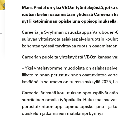
Maris Priidel on yksi VBO:n työntekijöistä, jotka
ruotsin kielen osaamistaan yhdessä Careerian ka
nyt liiketoiminnan opiskeluna oppisopimuksella.
Careeria ja S-ryhmän osuuskauppa Varuboden-Osl
sujuvaa yhteistyötä asiakaspalveluruotsin koulu
kohentaa työssä tarvittavaa ruotsin osaamistaan
Careerian puolelta yhteistyöstä VBO:n kanssa va
– Yksi yhteistyömme muodoista on asiakaspalvelu
liiketoiminnan perustutkinnon osatutkintoa vart
keväänä ja seuraava on tulossa syksyllä 2025, La
Careeria järjestää koulutuksen opetuspäivät etäo
suoritetaan omalla työpaikalla. Halukkaat saavat
perustutkintoon oppisopimusopiskelijana – ja kun
opiskelun jatkamiseen matalampi kynnys.