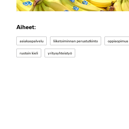
Aiheet:
asiakaspalvelu
liiketoiminnan perustutkinto
oppisopimus
ruotsin kieli
yritysyhteistyö