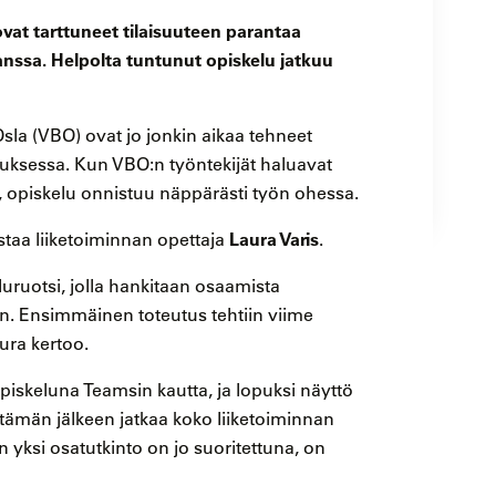
 ovat tarttuneet tilaisuuteen parantaa
nssa. Helpolta tuntunut opiskelu jatkuu
a (VBO) ovat jo jonkin aikaa tehneet
tuksessa. Kun VBO:n työntekijät haluavat
, opiskelu onnistuu näppärästi työn ohessa.
Laura Varis
staa liiketoiminnan opettaja
.
ruotsi, jolla hankitaan osaamista
en. Ensimmäinen toteutus tehtiin viime
ura kertoo.
piskeluna Teamsin kautta, ja lopuksi näyttö
 tämän jälkeen jatkaa koko liiketoiminnan
 yksi osatutkinto on jo suoritettuna, on