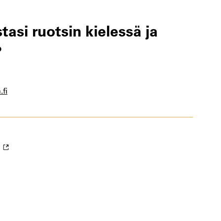
asi ruotsin kielessä ja
?
.fi