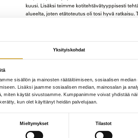
kuusi. Lisäksi teimme kotitehtävätyyppisesti teht
alueelta, joten etätoteutus oli tosi hyvä ratkaisu.
ollut minulle ennestään tuttu, Maris kertoo.
Koulutukseen kuului sekä suullisia että kirjallisia 
kannustavaa eikä kukaan odottanut heti täydellis
Yksityiskohdat
– Opettajan kysymyksiin vastailimme ruotsiksi, j
esitelmän kauppamme tuoremehukoneesta. Ruots
itä
opettaja sanoi, ettei haittaa, vaikka sanotte väärin
arvostavat yli kaiken jo sitä, Maris sanoo.
mme sisällön ja mainosten räätälöimiseen, sosiaalisen median
iseen. Lisäksi jaamme sosiaalisen median, mainosalan ja analy
, miten käytät sivustoamme. Kumppanimme voivat yhdistää näitä t
Rohkeudella pääsee uuden
n kerätty, kun olet käyttänyt heidän palvelujaan.
Mieltymykset
Tilastot
Maris ei ottanut uutta kieltä käyttöön ensimmäis
muutettuaan hän oli jo kertaalleen ollut vastaava