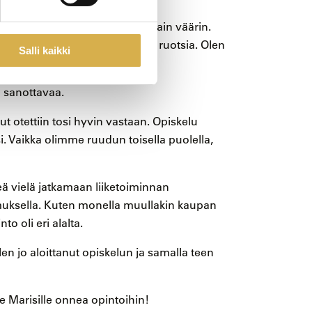
e, että korjatkaa, jos sanon jotain väärin.
 työkaverin kanssa puhumaan ruotsia. Olen
Salli kaikki
.
a sanottavaa.
t otettiin tosi hyvin vastaan. Opiskelu
i. Vaikka olimme ruudun toisella puolella,
ä vielä jatkamaan liiketoiminnan
muksella. Kuten monella muullakin kaupan
to oli eri alalta.
len jo aloittanut opiskelun ja samalla teen
e Marisille onnea opintoihin!