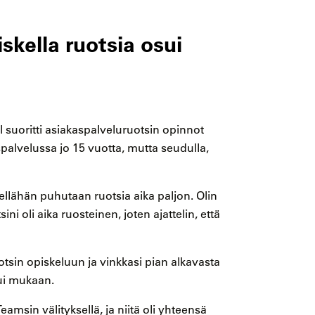
skella ruotsia osui
 suoritti asiakaspalveluruotsin opinnot
spalvelussa jo 15 vuotta, mutta seudulla,
ellähän puhutaan ruotsia aika paljon. Olin
ini oli aika ruosteinen, joten ajattelin, että
otsin opiskeluun ja vinkkasi pian alkavasta
tui mukaan.
amsin välityksellä, ja niitä oli yhteensä