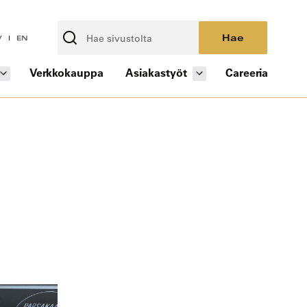
Hae
V
EN
Verkkokauppa
Asiakastyöt
Careeria