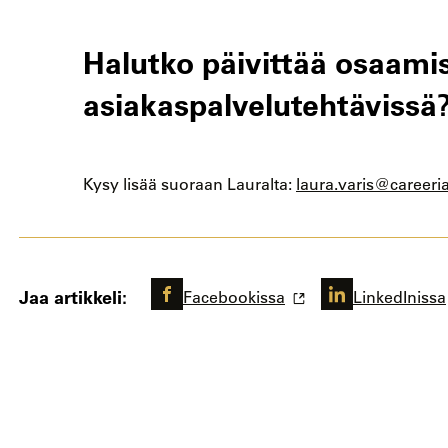
Halutko päivittää osaamist
asiakaspalvelutehtävissä
Kysy lisää suoraan Lauralta:
laura.varis@careeria
Jaa artikkeli:
Facebookissa
LinkedInissa