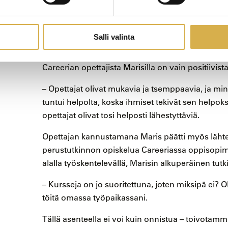
– Aivan kuten silloinkin, olen nytkin sanonut muill
Haluan oppia, ja olen jo rohkaistunut muutaman
Salli valinta
opiskellut kieltä myös Duolingossa, Maris kertoo
Careerian opettajista Marisilla on vain positiivist
– Opettajat olivat mukavia ja tsemppaavia, ja minu
tuntui helpolta, koska ihmiset tekivät sen helpoks
opettajat olivat tosi helposti lähestyttäviä.
Opettajan kannustamana Maris päätti myös lähte
perustutkinnon opiskelua Careeriassa oppisopi
alalla työskentelevällä, Marisin alkuperäinen tutkin
– Kursseja on jo suoritettuna, joten miksipä ei? O
töitä omassa työpaikassani.
Tällä asenteella ei voi kuin onnistua – toivotamm