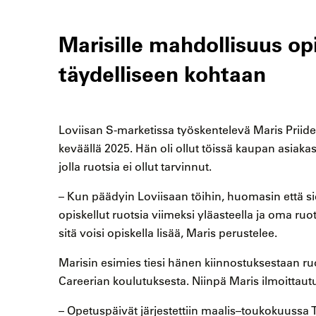
Marisille mahdollisuus opi
täydelliseen kohtaan
Loviisan S-marketissa työskentelevä Maris Priidel
keväällä 2025. Hän oli ollut töissä kaupan asiaka
jolla ruotsia ei ollut tarvinnut.
– Kun päädyin Loviisaan töihin, huomasin että si
opiskellut ruotsia viimeksi yläasteella ja oma ruots
sitä voisi opiskella lisää, Maris perustelee.
Marisin esimies tiesi hänen kiinnostuksestaan ru
Careerian koulutuksesta. Niinpä Maris ilmoittau
– Opetuspäivät järjestettiin maalis–toukokuussa Te