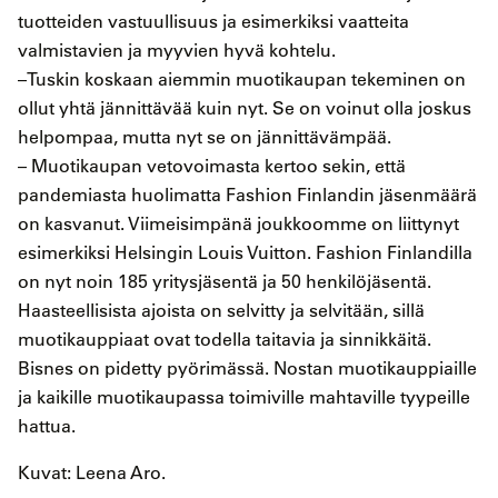
tuotteiden vastuullisuus ja esimerkiksi vaatteita
valmistavien ja myyvien hyvä kohtelu.
–Tuskin koskaan aiemmin muotikaupan tekeminen on
ollut yhtä jännittävää kuin nyt. Se on voinut olla joskus
helpompaa, mutta nyt se on jännittävämpää.
– Muotikaupan vetovoimasta kertoo sekin, että
pandemiasta huolimatta Fashion Finlandin jäsenmäärä
on kasvanut. Viimeisimpänä joukkoomme on liittynyt
esimerkiksi Helsingin Louis Vuitton. Fashion Finlandilla
on nyt noin 185 yritysjäsentä ja 50 henkilöjäsentä.
Haasteellisista ajoista on selvitty ja selvitään, sillä
muotikauppiaat ovat todella taitavia ja sinnikkäitä.
Bisnes on pidetty pyörimässä. Nostan muotikauppiaille
ja kaikille muotikaupassa toimiville mahtaville tyypeille
hattua.
Kuvat: Leena Aro.