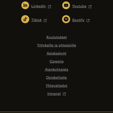
LinkedIn
Youtube
Tiktok
Spotify
Koulutukset
Yrityksille ja yhteisöille
Asiakastyöt
Careeria
Ajankohtaista
Opiskelijalle
Yhteystiedot
Intranet