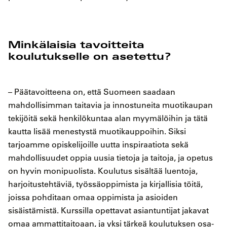
Minkälaisia tavoitteita
koulutukselle on asetettu?
– Päätavoitteena on, että Suomeen saadaan
mahdollisimman taitavia ja innostuneita muotikaupan
tekijöitä sekä henkilökuntaa alan myymälöihin ja tätä
kautta lisää menestystä muotikauppoihin. Siksi
tarjoamme opiskelijoille uutta inspiraatiota sekä
mahdollisuudet oppia uusia tietoja ja taitoja, ja opetus
on hyvin monipuolista. Koulutus sisältää luentoja,
harjoitustehtäviä, työssäoppimista ja kirjallisia töitä,
joissa pohditaan omaa oppimista ja asioiden
sisäistämistä. Kurssilla opettavat asiantuntijat jakavat
omaa ammattitaitoaan, ja yksi tärkeä koulutuksen osa-