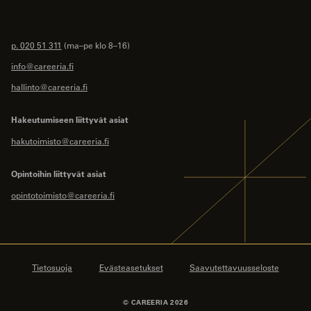
p. 020 51 311
(ma–pe klo 8–16)
info@careeria.fi
hallinto@careeria.fi
Hakeutumiseen liittyvät asiat
hakutoimisto@careeria.fi
Opintoihin liittyvät asiat
opintotoimisto@careeria.fi
Tietosuoja
Evästeasetukset
Saavutettavuusseloste
© CAREERIA 2026