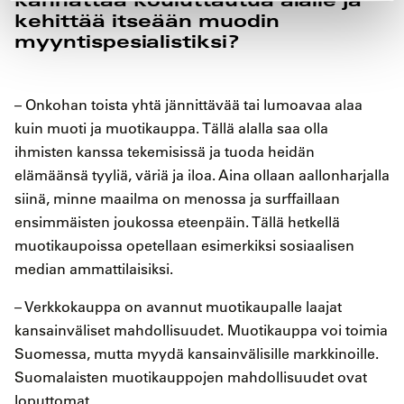
kehittää itseään muodin
myyntispesialistiksi?
– Onkohan toista yhtä jännittävää tai lumoavaa alaa
kuin muoti ja muotikauppa. Tällä alalla saa olla
ihmisten kanssa tekemisissä ja tuoda heidän
elämäänsä tyyliä, väriä ja iloa. Aina ollaan aallonharjalla
siinä, minne maailma on menossa ja surffaillaan
ensimmäisten joukossa eteenpäin. Tällä hetkellä
muotikaupoissa opetellaan esimerkiksi sosiaalisen
median ammattilaisiksi.
– Verkkokauppa on avannut muotikaupalle laajat
kansainväliset mahdollisuudet. Muotikauppa voi toimia
Suomessa, mutta myydä kansainvälisille markkinoille.
Suomalaisten muotikauppojen mahdollisuudet ovat
loputtomat.