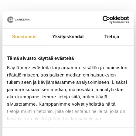
– Careeriassa on huippuammattilaisia miettimässä
koulutuksia. Careerialta tulee koulutuksen ja
opettamisen vankka ammattitaito ja Fashion Finlandilta
Suostumus
Yksityiskohdat
Tietoja
muotikaupan ja -alan osaaminen. Tämä liitto on
enemmän kuin kumpikaan erikseen. Sitä voisi verrata
unelmien asukokonaisuuteen, jossa jokainen tekijä
Tämä sivusto käyttää evästeitä
tukee toistaan. Tuloksena on innostava, kiinnostava,
Käytämme evästeitä tarjoamamme sisällön ja mainosten
tyylikäs, inspiroiva ja uutta luova kokonaisuus, josta
räätälöimiseen, sosiaalisen median ominaisuuksien
riittää iloa pitkälle tulevaisuuteen.
tukemiseen ja kävijämäärämme analysoimiseen. Lisäksi
jaamme sosiaalisen median, mainosalan ja analytiikka-
alan kumppaneillemme tietoja siitä, miten käytät
Muotialalla näkee ensimmäisenä,
sivustoamme. Kumppanimme voivat yhdistää näitä
mihin maailma on menossa
tietoja muihin tietoihin, joita olet antanut heille tai joita on
kerätty, kun olet käyttänyt heidän palvelujaan.
Suostumuksen