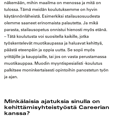
näkemään, mihin maailma on menossa ja mitä on
tulossa. Tämä meidän koulutuksemme on hyvin
käytännönläheistä. Esimerkiksi stailausosuudesta
olemme saaneet erinomaista palautetta. Ja mikä
parasta, stailausopetus onnistui hienosti myös etänä.
– Tätä koulutusta voi suositella kaikille, jotka
työskentelevät muotikaupassa ja haluavat kehittyä,
päästä eteenpäin ja oppia uutta. Se sopii myös
yrittäjille ja kauppiaille, tai jos on vasta perustamassa
muotikauppaa. Muodin myyntispesialisti -koulutus
palkitsee moninkertaisesti opintoihin panostetun työn
ja ajan.
Minkälaisia ajatuksia sinulla on
kehittämisyhteistyöstä Careerian
kanssa?