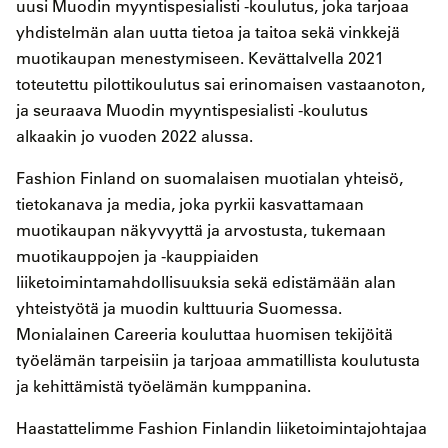
uusi Muodin myyntispesialisti -koulutus, joka tarjoaa
yhdistelmän alan uutta tietoa ja taitoa sekä vinkkejä
muotikaupan menestymiseen. Kevättalvella 2021
toteutettu pilottikoulutus sai erinomaisen vastaanoton,
ja seuraava Muodin myyntispesialisti -koulutus
alkaakin jo vuoden 2022 alussa.
Fashion Finland on suomalaisen muotialan yhteisö,
tietokanava ja media, joka pyrkii kasvattamaan
muotikaupan näkyvyyttä ja arvostusta, tukemaan
muotikauppojen ja -kauppiaiden
liiketoimintamahdollisuuksia sekä edistämään alan
yhteistyötä ja muodin kulttuuria Suomessa.
Monialainen Careeria kouluttaa huomisen tekijöitä
työelämän tarpeisiin ja tarjoaa ammatillista koulutusta
ja kehittämistä työelämän kumppanina.
Haastattelimme Fashion Finlandin liiketoimintajohtajaa