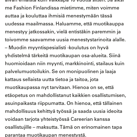
me Fashion Finlandissa mietimme, miten voimme
auttaa ja kouluttaa ihmisiä menestymään tässä
uudessa maailmassa. Haluamme, että muotikauppa
menestyy jatkossakin, vielä entistäkin paremmin ja
toivomme saavamme uusia menestystarinoita alalle.
– Muodin myyntispesialisti -koulutus on hyvä
yhdistelmä tärkeitä muotikaupan osa-alueita. Siinä
huomioidaan niin myynti, markkinointi, stailaus kuin
palvelumuotoilukin. Se on monipuolinen ja laaja
kattaus sellaista uutta tietoa ja taitoa, jota
muotikaupassa nyt tarvitaan. Hienoa on se, että
etäopetus on mahdollistanut kaikkien osallistumisen,
asuinpaikasta riippumatta. On hienoa, että tällainen
mahdollisuus kehittyä työssä ja saada uusia ideoita
voidaan tarjota yhteistyössä Careerian kanssa
osallistujille – maksutta. Tämä on erinomainen tapa
parantaa muotikaupan menestystä.