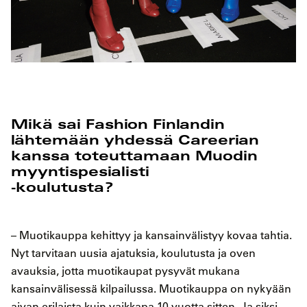
Mikä sai Fashion Finlandin
lähtemään yhdessä Careerian
kanssa toteuttamaan Muodin
myyntispesialisti
-koulutusta?
– Muotikauppa kehittyy ja kansainvälistyy kovaa tahtia.
Nyt tarvitaan uusia ajatuksia, koulutusta ja oven
avauksia, jotta muotikaupat pysyvät mukana
kansainvälisessä kilpailussa. Muotikauppa on nykyään
aivan erilaista kuin vaikkapa 10 vuotta sitten. Ja siksi