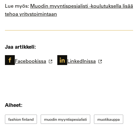
Lue myös:
Muodin myyntispesialisti -koulutuksella lisää
tehoa yritystoimintaan
Jaa artikkeli:
Facebookissa
LinkedInissa
Aiheet:
fashion finland
muodin myyntispesialisti
muotikauppa