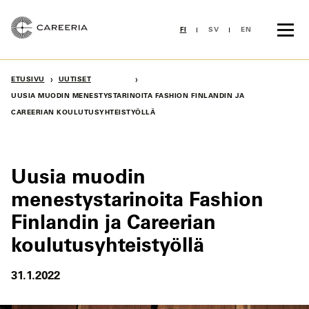
Siirry
sisältöön
FI
SV
EN
›
›
ETUSIVU
UUTISET
UUSIA MUODIN MENESTYSTARINOITA FASHION FINLANDIN JA
CAREERIAN KOULUTUSYHTEISTYÖLLÄ
Uusia muodin
menestystarinoita Fashion
Finlandin ja Careerian
koulutusyhteistyöllä
31.1.2022