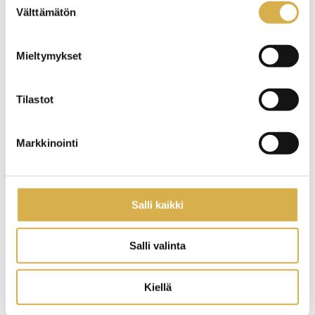
Välttämätön
valinta
Mieltymykset
Tilastot
Markkinointi
Salli kaikki
Salli valinta
Millaisena näet alan
tulevaisuuden
Kiellä
työllisyysnäkökulmasta? Miksi
kannattaa kouluttautua alalle ja