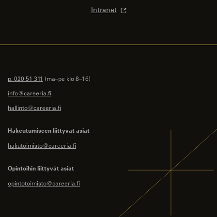
Intranet
p. 020 51 311
(ma–pe klo 8–16)
info@careeria.fi
hallinto@careeria.fi
Hakeutumiseen liittyvät asiat
hakutoimisto@careeria.fi
Opintoihin liittyvät asiat
opintotoimisto@careeria.fi