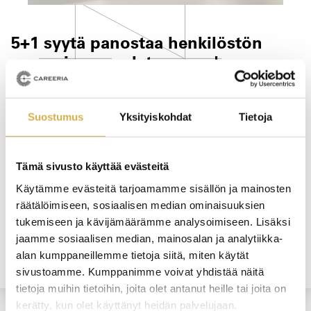
5+1 syytä panostaa henkilöstön
osaamiseen — lataa opas!
Motivoitunut, innostunut, sitoutunut ja osaava – näillä
adjektiiveilla on helppo kuvailla yrityksen tahtotilaa
Suostumus
Yksityiskohdat
Tietoja
henkilöstönsä suhteen. Mutta miten tavoite on
mahdollista saavuttaa? Yksi keskeisimmistä tekijöistä
Tämä sivusto käyttää evästeitä
on panostaminen henkilöstön osaamiseen.
Käytämme evästeitä tarjoamamme sisällön ja mainosten
Oletko valmis nostamaan liiketoimintasi uudelle tasolle
räätälöimiseen, sosiaalisen median ominaisuuksien
ja luomaan entistä parempaa työntekijäkokemusta?
tukemiseen ja kävijämäärämme analysoimiseen. Lisäksi
Lue oppaastamme, miksi se kannattaa!
jaamme sosiaalisen median, mainosalan ja analytiikka-
alan kumppaneillemme tietoja siitä, miten käytät
sivustoamme. Kumppanimme voivat yhdistää näitä
tietoja muihin tietoihin, joita olet antanut heille tai joita on
kerätty, kun olet käyttänyt heidän palvelujaan.