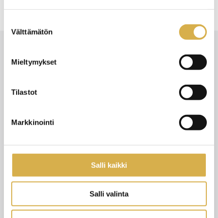
Suostumuksen
Välttämätön
valinta
Mieltymykset
Blogit
Katso kaikki
Tilastot
Markkinointi
29.9.2025
BLOGIT
Salli kaikki
Salli valinta