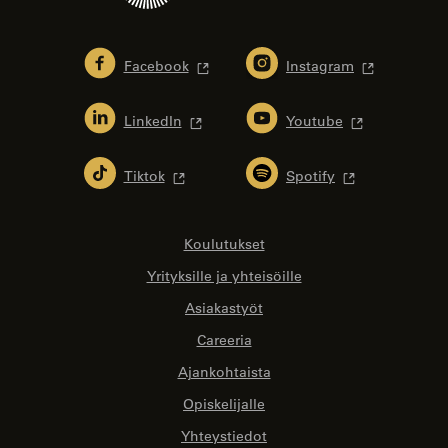
Facebook
Instagram
LinkedIn
Youtube
Tiktok
Spotify
Koulutukset
Yrityksille ja yhteisöille
Asiakastyöt
Careeria
Ajankohtaista
Opiskelijalle
Yhteystiedot