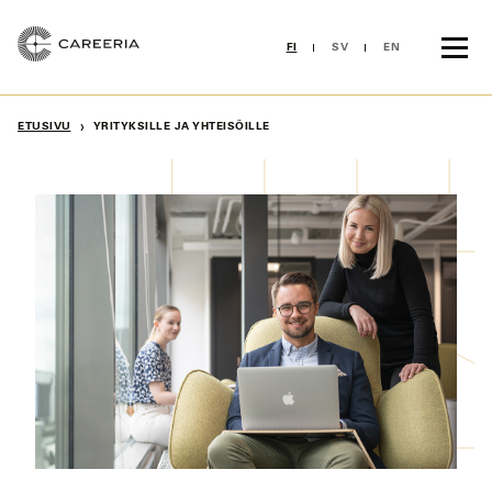
Siirry
sisältöön
FI
SV
EN
›
ETUSIVU
YRITYKSILLE JA YHTEISÖILLE