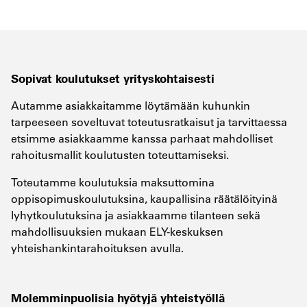
Sopivat koulutukset yrityskohtaisesti
Autamme asiakkaitamme löytämään kuhunkin
tarpeeseen soveltuvat toteutusratkaisut ja tarvittaessa
etsimme asiakkaamme kanssa parhaat mahdolliset
rahoitusmallit koulutusten toteuttamiseksi.
Toteutamme koulutuksia maksuttomina
oppisopimuskoulutuksina, kaupallisina räätälöityinä
lyhytkoulutuksina ja asiakkaamme tilanteen sekä
mahdollisuuksien mukaan ELY-keskuksen
yhteishankintarahoituksen avulla.
Molemminpuolisia hyötyjä yhteistyöllä