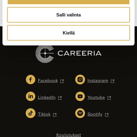
selaus
Salli valinta
Kiellä
Facebook
Instagram
LinkedIn
Youtube
Tiktok
Spotify
Koulutukset