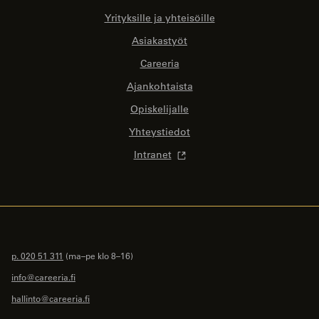
Yrityksille ja yhteisöille
Asiakastyöt
Careeria
Ajankohtaista
Opiskelijalle
Yhteystiedot
Intranet
p. 020 51 311
(ma–pe klo 8–16)
info@careeria.fi
hallinto@careeria.fi