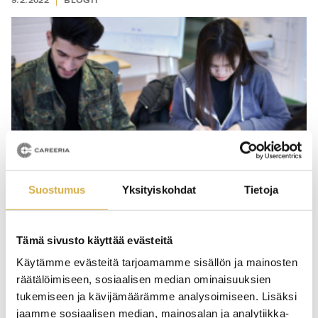
9.2.2022
BLOGIT
Suostumus
Yksityiskohdat
Tietoja
Tämä sivusto käyttää evästeitä
Kohtaanto – maahanmuuttajat työmarkkinoilla
Käytämme evästeitä tarjoamamme sisällön ja mainosten
räätälöimiseen, sosiaalisen median ominaisuuksien
tukemiseen ja kävijämäärämme analysoimiseen. Lisäksi
27.1.2022
TARINAT
jaamme sosiaalisen median, mainosalan ja analytiikka-