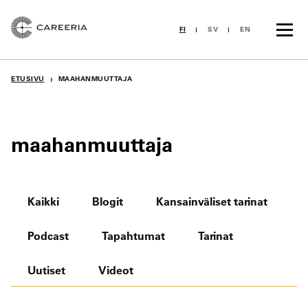
Siirry
sisältöön
FI
SV
EN
›
ETUSIVU
MAAHANMUUTTAJA
maahanmuuttaja
Kaikki
Blogit
Kansainväliset tarinat
Podcast
Tapahtumat
Tarinat
Uutiset
Videot