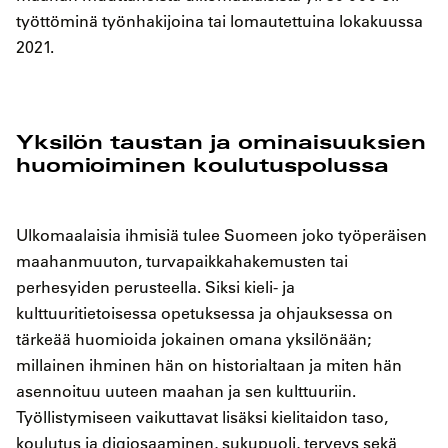
työttöminä työnhakijoina tai lomautettuina lokakuussa
2021.
Yksilön taustan ja ominaisuuksien
huomioiminen koulutuspolussa
Ulkomaalaisia ihmisiä tulee Suomeen joko työperäisen
maahanmuuton, turvapaikkahakemusten tai
perhesyiden perusteella. Siksi kieli- ja
kulttuuritietoisessa opetuksessa ja ohjauksessa on
tärkeää huomioida jokainen omana yksilönään;
millainen ihminen hän on historialtaan ja miten hän
asennoituu uuteen maahan ja sen kulttuuriin.
Työllistymiseen vaikuttavat lisäksi kielitaidon taso,
koulutus ja digiosaaminen, sukupuoli, terveys sekä