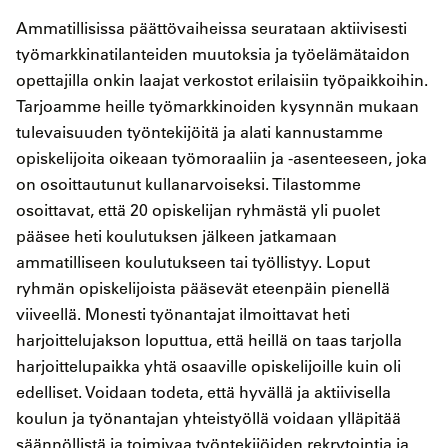
Ammatillisissa päättövaiheissa seurataan aktiivisesti
työmarkkinatilanteiden muutoksia ja työelämätaidon
opettajilla onkin laajat verkostot erilaisiin työpaikkoihin.
Tarjoamme heille työmarkkinoiden kysynnän mukaan
tulevaisuuden työntekijöitä ja alati kannustamme
opiskelijoita oikeaan työmoraaliin ja -asenteeseen, joka
on osoittautunut kullanarvoiseksi. Tilastomme
osoittavat, että 20 opiskelijan ryhmästä yli puolet
pääsee heti koulutuksen jälkeen jatkamaan
ammatilliseen koulutukseen tai työllistyy. Loput
ryhmän opiskelijoista pääsevät eteenpäin pienellä
viiveellä. Monesti työnantajat ilmoittavat heti
harjoittelujakson loputtua, että heillä on taas tarjolla
harjoittelupaikka yhtä osaaville opiskelijoille kuin oli
edelliset. Voidaan todeta, että hyvällä ja aktiivisella
koulun ja työnantajan yhteistyöllä voidaan ylläpitää
säännöllistä ja toimivaa työntekijöiden rekrytointia ja