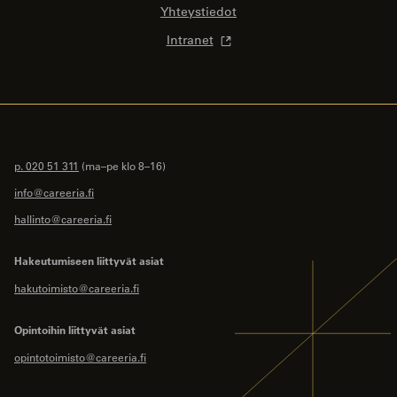
Yhteystiedot
Intranet
p. 020 51 311
(ma–pe klo 8–16)
info@careeria.fi
hallinto@careeria.fi
Hakeutumiseen liittyvät asiat
hakutoimisto@careeria.fi
Opintoihin liittyvät asiat
opintotoimisto@careeria.fi