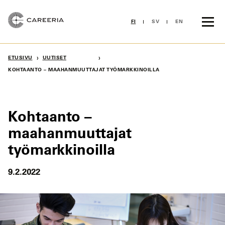
Siirry
sisältöön
FI
SV
EN
›
›
ETUSIVU
UUTISET
KOHTAANTO – MAAHANMUUTTAJAT TYÖMARKKINOILLA
Kohtaanto –
maahanmuuttajat
työmarkkinoilla
9.2.2022