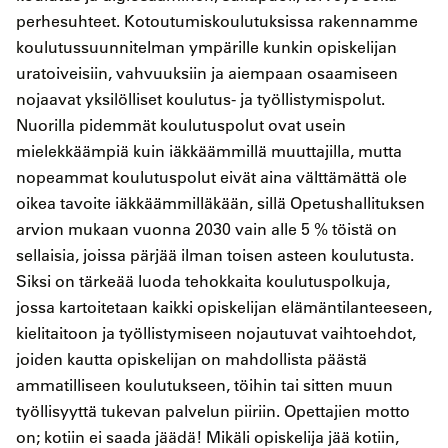
perhesuhteet. Kotoutumiskoulutuksissa rakennamme
koulutussuunnitelman ympärille kunkin opiskelijan
uratoiveisiin, vahvuuksiin ja aiempaan osaamiseen
nojaavat yksilölliset koulutus- ja työllistymispolut.
Nuorilla pidemmät koulutuspolut ovat usein
mielekkäämpiä kuin iäkkäämmillä muuttajilla, mutta
nopeammat koulutuspolut eivät aina välttämättä ole
oikea tavoite iäkkäämmilläkään, sillä Opetushallituksen
arvion mukaan vuonna 2030 vain alle 5 % töistä on
sellaisia, joissa pärjää ilman toisen asteen koulutusta.
Siksi on tärkeää luoda tehokkaita koulutuspolkuja,
jossa kartoitetaan kaikki opiskelijan elämäntilanteeseen,
kielitaitoon ja työllistymiseen nojautuvat vaihtoehdot,
joiden kautta opiskelijan on mahdollista päästä
ammatilliseen koulutukseen, töihin tai sitten muun
työllisyyttä tukevan palvelun piiriin. Opettajien motto
on; kotiin ei saada jäädä! Mikäli opiskelija jää kotiin,