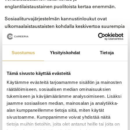
englantilaistaustainen puolitoista kertaa enemmän.
Sosiaaliturvajärjestelmän kannustinloukut ovat
ulkomaalaistaustaisten kohdalla keskivertoa suurempia
ja lisäksi kotihoidontukijärjestelmä näyttää työntävän
naisia kotiin. Kautta historian suomalainen nainen on
ollut kova tekemään töitä ja siinä me opettajat olemme
Suostumus
Yksityiskohdat
Tietoja
loistavia esimerkkejä ulkomaalaisille naisille, ja siten
saamme näistä ihanista ulkomaalaisista naisista hoiva-
ja palvelualoille huipputekijöitä. Opettajat ovat erittäin
Tämä sivusto käyttää evästeitä
tärkeässä roolissa myös Suomen ja suomalaisen
Käytämme evästeitä tarjoamamme sisällön ja mainosten
kulttuurin tunnetuksi tulemisessa ja markkinoinnissa
räätälöimiseen, sosiaalisen median ominaisuuksien
maailmalla, koska jokaisen ulkomaalaisen opiskelijan
tukemiseen ja kävijämäärämme analysoimiseen. Lisäksi
taustalla on heidän sukulaisensa ja ystävänsä.
jaamme sosiaalisen median, mainosalan ja analytiikka-
alan kumppaneillemme tietoja siitä, miten käytät
Loppujen lopuksi me kaikki suomalaiset olemme
sivustoamme. Kumppanimme voivat yhdistää näitä
vastuussa ja esimerkkeinä ulkomaalaisille. Vain me itse
tietoja muihin tietoihin, joita olet antanut heille tai joita on
kukin voimme vaikuttaa työmarkkinatilanteisiimme