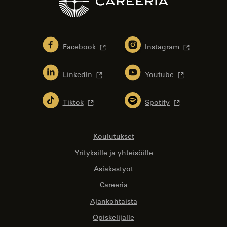
Facebook
Instagram
LinkedIn
Youtube
Tiktok
Spotify
Koulutukset
Yrityksille ja yhteisöille
Asiakastyöt
Careeria
Ajankohtaista
Opiskelijalle