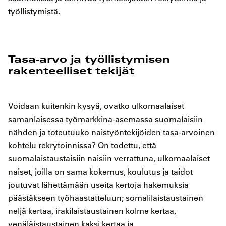
työllistymistä.
Tasa-arvo ja työllistymisen
rakenteelliset tekijät
Voidaan kuitenkin kysyä, ovatko ulkomaalaiset
samanlaisessa työmarkkina-asemassa suomalaisiin
nähden ja toteutuuko naistyöntekijöiden tasa-arvoinen
kohtelu rekrytoinnissa? On todettu, että
suomalaistaustaisiin naisiin verrattuna, ulkomaalaiset
naiset, joilla on sama kokemus, koulutus ja taidot
joutuvat lähettämään useita kertoja hakemuksia
päästäkseen työhaastatteluun; somalilaistaustainen
neljä kertaa, irakilaistaustainen kolme kertaa,
venäläistaustainen kaksi kertaa ja