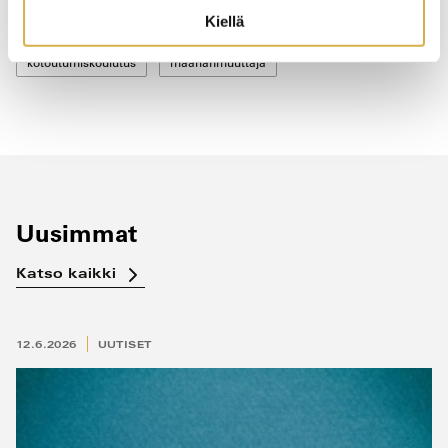
Aiheet:
Kiellä
kotoutumiskoulutus
maahanmuuttaja
Uusimmat
Katso kaikki
12.6.2026
UUTISET