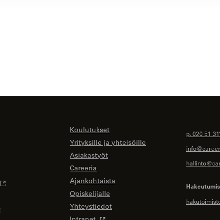
Koulutukset
p. 020 51 31
Yrityksille ja yhteisöille
info@careeri
Asiakastyöt
hallinto@car
Careeria
Ajankohtaista
Hakeutumise
Opiskelijalle
hakutoimist
Yhteystiedot
Intranet