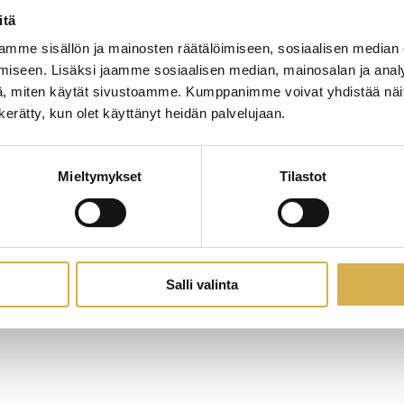
itä
mme sisällön ja mainosten räätälöimiseen, sosiaalisen median
iseen. Lisäksi jaamme sosiaalisen median, mainosalan ja analy
, miten käytät sivustoamme. Kumppanimme voivat yhdistää näitä t
n kerätty, kun olet käyttänyt heidän palvelujaan.
Mieltymykset
Tilastot
Salli valinta