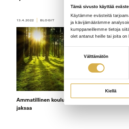
Tämä sivusto käyttää eväste
Käytämme evästeitä tarjoama
13.4.2022
BLOGIT
ja kävijämäärämme analysoim
kumppaneillemme tietoja siitä
olet antanut heille tai joita o
Suostumuksen
Välttämätön
valinta
Kiellä
Ammatillinen koulutus, jaksaa
jaksaa