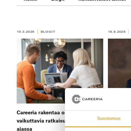
19.3.2026
BLOGIT
18.8.2025
Careeria rakentaa osaamista ja
Muutoste
Suostumus
vaikuttavia ratkaisuja murroksen
ajassa