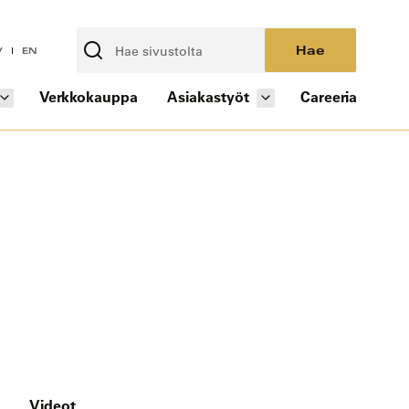
Hae
V
EN
Verkkokauppa
Asiakastyöt
Careeria
Videot