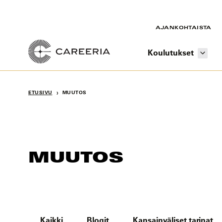
Siirry
sisältöön
AJANKOHTAISTA
Koulutukset
›
ETUSIVU
MUUTOS
MUUTOS
Kaikki
Blogit
Kansainväliset tarinat