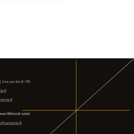
1
(ma–pe klo 8–16)
a.fi
eeria.fi
en liittyvät asiat
o@careeria.fi