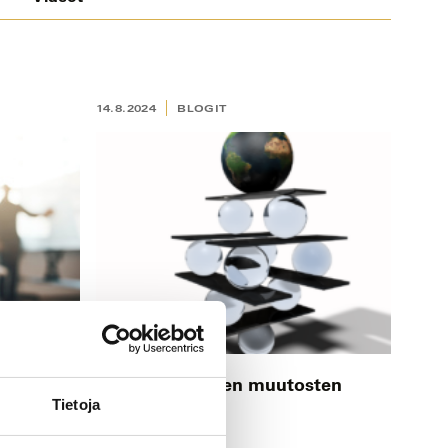
14.8.2024
BLOGIT
ja mitä
Elämme edelleen muutosten
Tietoja
aikaa