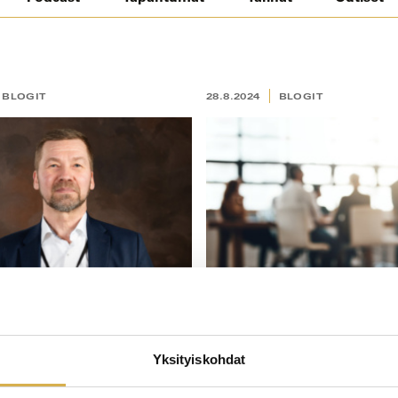
BLOGIT
28.8.2024
BLOGIT
n tuulet puhaltelevat
Muutos on mahdollisuus 
Yksityiskohdat
kaikkia niitä olikaan…