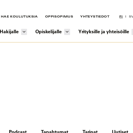
HAE KOULUTUKSIA
OPPISOPIMUS
YHTEYSTIEDOT
FI
S
Hakijalle
Opiskelijalle
Yrityksille ja yhteisöille
Podcast
Tapahtumat
Tarinat
Uutiset