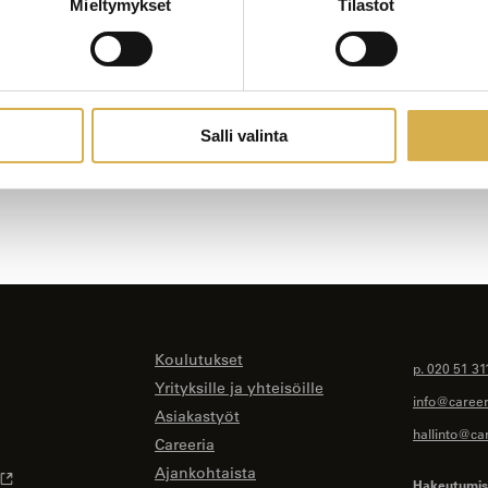
Mieltymykset
Tilastot
Salli valinta
Koulutukset
p. 020 51 31
Yrityksille ja yhteisöille
info@careeri
Asiakastyöt
hallinto@car
Careeria
Ajankohtaista
Hakeutumise