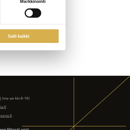
Markkinointi
Salli kaikki
1
(ma–pe klo 8–16)
a.fi
eeria.fi
en liittyvät asiat