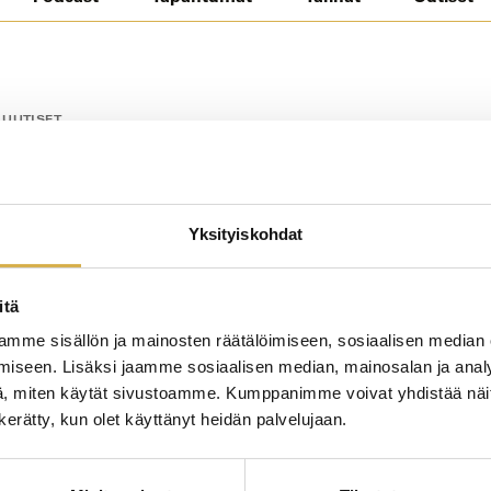
UUTISET
Yksityiskohdat
itä
mme sisällön ja mainosten räätälöimiseen, sosiaalisen median
iseen. Lisäksi jaamme sosiaalisen median, mainosalan ja analy
, miten käytät sivustoamme. Kumppanimme voivat yhdistää näitä t
23-finaalissa Espoossa
n kerätty, kun olet käyttänyt heidän palvelujaan.
 toukokuussa kuusi
 opiskelijaa