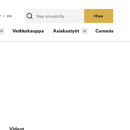
Hae
V
EN
Verkkokauppa
Asiakastyöt
Careeria
Videot