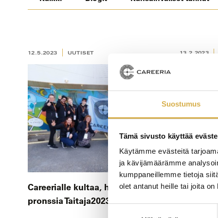
12.5.2023
UUTISET
13.2.2023
Suostumus
Tämä sivusto käyttää eväste
Käytämme evästeitä tarjoama
ja kävijämäärämme analysoim
kumppaneillemme tietoja siitä
Careerialle kultaa, hopeaa ja
Taitaja20
olet antanut heille tai joita o
pronssia Taitaja2023-kilpailussa!
kilpailee
Suostumuksen
Careerian