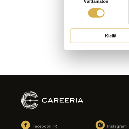
Välttämätön
valinta
Artikkelien
selaus
Kiellä
Facebook
Instagram