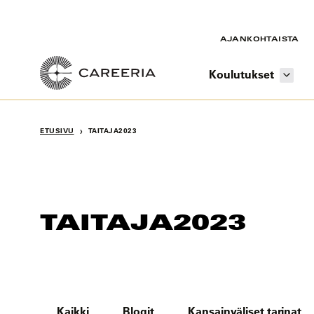
Siirry
sisältöön
AJANKOHTAISTA
Koulutukset
›
ETUSIVU
TAITAJA2023
TAITAJA2023
Kaikki
Blogit
Kansainväliset tarinat