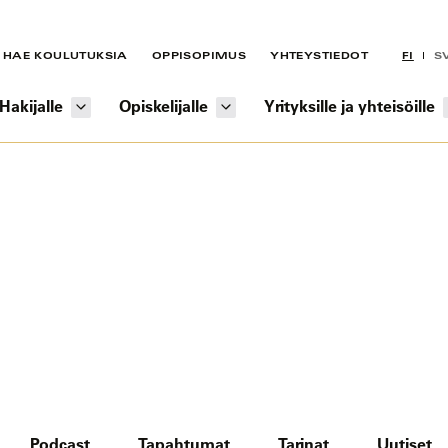
HAE KOULUTUKSIA
OPPISOPIMUS
YHTEYSTIEDOT
FI
S
Hakijalle
Opiskelijalle
Yrityksille ja yhteisöille
Podcast
Tapahtumat
Tarinat
Uutiset