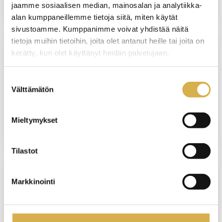
jaamme sosiaalisen median, mainosalan ja analytiikka-
alan kumppaneillemme tietoja siitä, miten käytät
sivustoamme. Kumppanimme voivat yhdistää näitä
tietoja muihin tietoihin, joita olet antanut heille tai joita on
kerätty, kun olet käyttänyt heidän palvelujaan.
VANTAA
Osaajaksi hotellin vastaanottoon |
Suostumuksen
Matkailupalvelujen ammattitutkinto,
Välttämätön
valinta
osatutkinto
Mieltymykset
JATKUVA HAKU
Tilastot
Markkinointi
VANTAA
Palvelulogistiikkatyöntekijä | Logistiikan
perustutkinto