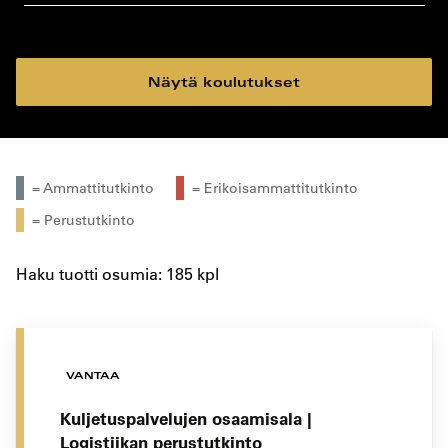
koulutustyyppi
koulutuspaikka
Näytä koulutukset
= Ammattitutkinto
= Erikoisammattitutkinto
= Perustutkinto
Haku tuotti osumia: 185 kpl
VANTAA
Kuljetuspalvelujen osaamisala |
Logistiikan perustutkinto