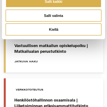
Salli kaikki
JATKUVA HAKU
Salli valinta
Kiellä
VANTAA
Vastuullisen matkailun opiskelupolku |
Matkailualan perustutkinto
JATKUVA HAKU
VERKKOTOTEUTUS
Henkilöstöhallinnon osaamisala |
Liiketoiminnan erikoisammattitutkinto