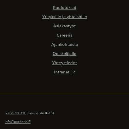
Koulutukset
Yrityksille ja yhteisöille
Asiakastyöt
Careeria
Ajankohtaista
Opiskelijalle
Yhteystiedot
Intranet
p. 020 51 311
(ma–pe klo 8–16)
info@careeria.fi