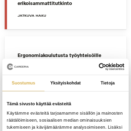
erikoisammattitutkinto
JATKUVA HAKU
Ergonomiakoulutusta työyhteisöille
YRITYSKOHTAINEN KOULUTUS
Suostumus
Yksityiskohdat
Tietoja
Tämä sivusto käyttää evästeitä
Henkilöstöpalvelut | Liiketoiminnan
Käytämme evästeitä tarjoamamme sisällön ja mainosten
ammattitutkinnon osa
räätälöimiseen, sosiaalisen median ominaisuuksien
tukemiseen ja kävijämäärämme analysoimiseen. Lisäksi
JATKUVA HAKU