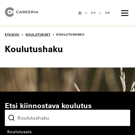
Siirry
sisältöön
FI
SV
EN
›
›
ETUSIVU
KOULUTUKSET
KOULUTUSHAKU
Koulutushaku
Etsi kiinnostava koulutus
koulutusala