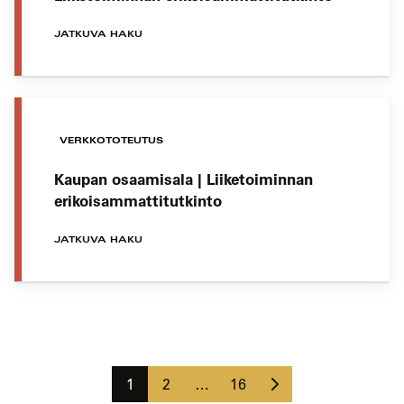
JATKUVA HAKU
VERKKOTOTEUTUS
Kaupan osaamisala | Liiketoiminnan
erikoisammattitutkinto
JATKUVA HAKU
Koulutushaun
sivujen
Seuraava
selaus
Sivu
Sivu
Sivu
1
2
…
16
sivu