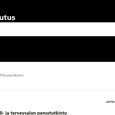
lutus
lutustyyppi
koulutuspaikka
 Perustutkinto
JATK
i- ja terveysalan perustutkinto