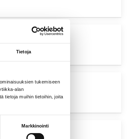
UVA HAKU
Tietoja
 ominaisuuksien tukemiseen
UVA HAKU
tiikka-alan
ietoja muihin tietoihin, joita
Markkinointi
UVA HAKU