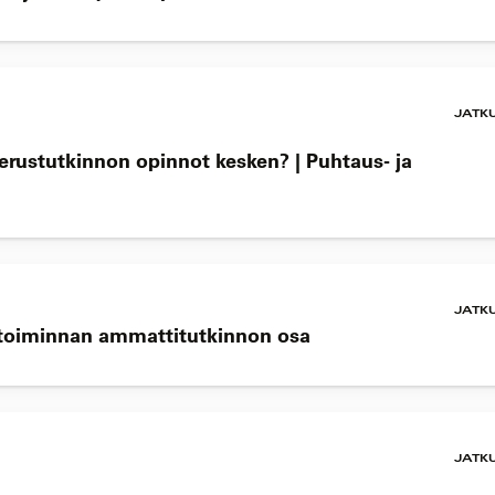
JATK
perustutkinnon opinnot kesken? | Puhtaus- ja
JATK
ketoiminnan ammattitutkinnon osa
JATK