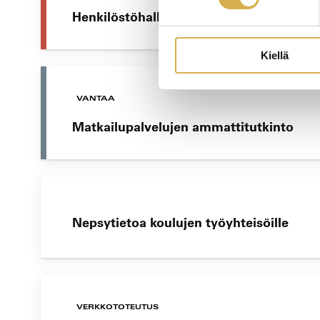
Henkilöstöhallinnon osaamisala | Liiket
Kiellä
VANTAA
Matkailupalvelujen ammattitutkinto
Nepsytietoa koulujen työyhteisöille
VERKKOTOTEUTUS