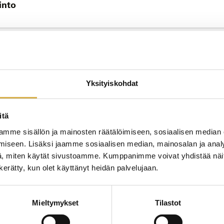
into
JATK
sammattitutkinto
Yksityiskohdat
itä
mme sisällön ja mainosten räätälöimiseen, sosiaalisen median
JATK
iseen. Lisäksi jaamme sosiaalisen median, mainosalan ja analy
, miten käytät sivustoamme. Kumppanimme voivat yhdistää näitä t
to
n kerätty, kun olet käyttänyt heidän palvelujaan.
Mieltymykset
Tilastot
JATK