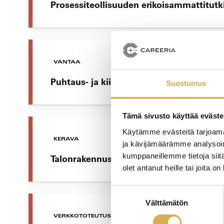
Prosessiteollisuuden erikoisammattitutk
VANTAA
Puhtaus- ja kiinteistöpalvelualan erikoi
Suostumus
Tämä sivusto käyttää eväste
Käytämme evästeitä tarjoama
KERAVA
ja kävijämäärämme analysoim
kumppaneillemme tietoja siitä
Talonrakennusalan erikoisammattitutkin
olet antanut heille tai joita o
Suostumuksen
Välttämätön
valinta
VERKKOTOTEUTUS