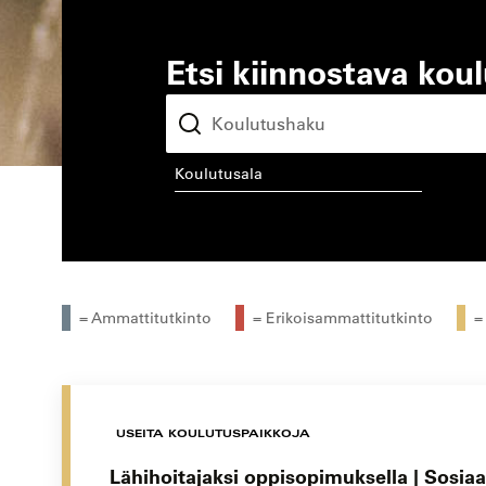
Etsi kiinnostava kou
koulutusala
kou
= Ammattitutkinto
= Erikoisammattitutkinto
=
USEITA KOULUTUSPAIKKOJA
Lähihoitajaksi oppisopimuksella | Sosiaal