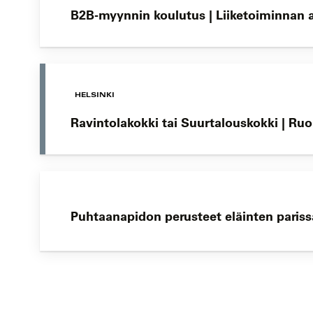
B2B-myynnin koulutus | Liiketoiminnan
HELSINKI
Ravintolakokki tai Suurtalouskokki | Ru
Puhtaanapidon perusteet eläinten parissa
Koulutushaun
sivujen