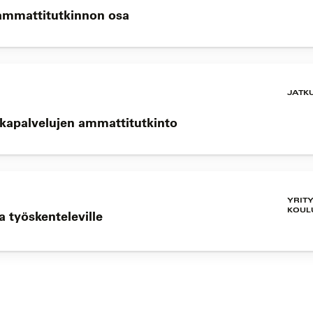
 ammattitutkinnon osa
JATK
okapalvelujen ammattitutkinto
YRIT
KOUL
 työskenteleville