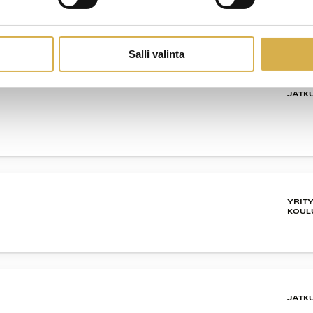
oiminnan erikoisammattitutkinto
Salli valinta
JATK
YRIT
KOUL
JATK