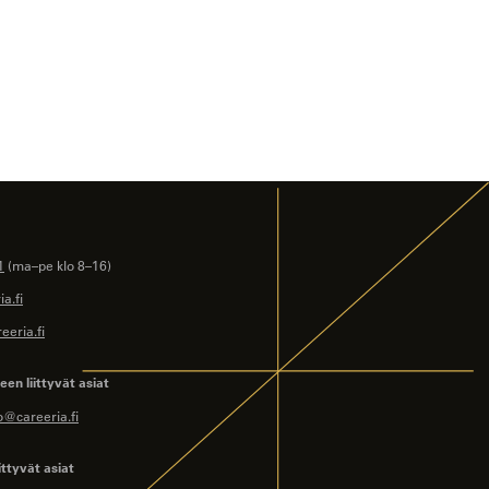
1
(ma–pe klo 8–16)
a.fi
eeria.fi
en liittyvät asiat
o@careeria.fi
ittyvät asiat