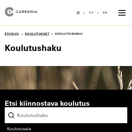
Siirry
sisältöön
FI
SV
EN
›
›
ETUSIVU
KOULUTUKSET
KOULUTUSHAKU
Koulutushaku
Etsi kiinnostava koulutus
koulutusala