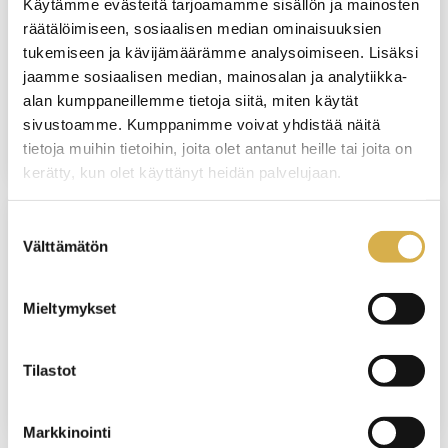
Käytämme evästeitä tarjoamamme sisällön ja mainosten
PORVOO
räätälöimiseen, sosiaalisen median ominaisuuksien
tukemiseen ja kävijämäärämme analysoimiseen. Lisäksi
Talotekniikan/Kone- ja tuotantotekniikan
jaamme sosiaalisen median, mainosalan ja analytiikka-
osatutkinto | Osatutkinto
alan kumppaneillemme tietoja siitä, miten käytät
sivustoamme. Kumppanimme voivat yhdistää näitä
JATKUVA HAKU
tietoja muihin tietoihin, joita olet antanut heille tai joita on
kerätty, kun olet käyttänyt heidän palvelujaan.
Suostumuksen
Välttämätön
VERKKOTOTEUTUS
valinta
Asiakaskokemuksen kehittäminen ja
Mieltymykset
palvelumuotoilu | Liiketoiminnan
ammattitutkinnon osa
Tilastot
JATKUVA HAKU
Markkinointi