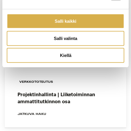
PORVOO
Salli kaikki
Tarjoilija | Ravintola- ja catering-alan
perustutkinto
Salli valinta
JATKUVA HAKU
Kiellä
VERKKOTOTEUTUS
Projektinhallinta | Liiketoiminnan
ammattitutkinnon osa
JATKUVA HAKU