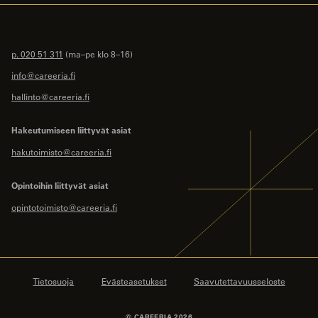
p. 020 51 311
(ma–pe klo 8–16)
info@careeria.fi
hallinto@careeria.fi
Hakeutumiseen liittyvät asiat
hakutoimisto@careeria.fi
Opintoihin liittyvät asiat
opintotoimisto@careeria.fi
Tietosuoja
Evästeasetukset
Saavutettavuusseloste
© CAREERIA 2026