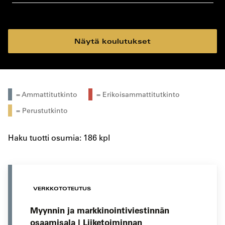
koulutustyyppi
koulutuspaikka
Näytä koulutukset
= Ammattitutkinto
= Erikoisammattitutkinto
= Perustutkinto
Haku tuotti osumia: 186 kpl
VERKKOTOTEUTUS
Myynnin ja markkinointiviestinnän
osaamisala | Liiketoiminnan