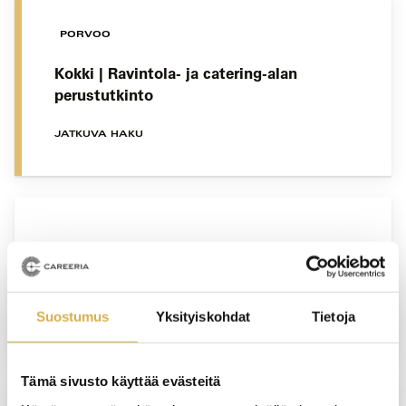
PORVOO
Kokki | Ravintola- ja catering-alan
perustutkinto
JATKUVA HAKU
Aula- ja monipalvelut | Liiketoiminnan
ammattitutkinnon osa
Suostumus
Yksityiskohdat
Tietoja
JATKUVA HAKU
Tämä sivusto käyttää evästeitä