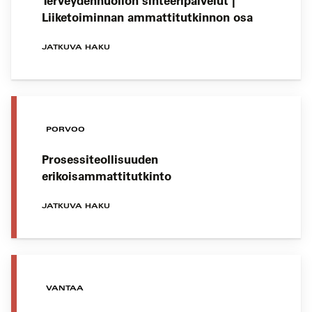
Terveydenhuollon sihteeripalvelut |
Liiketoiminnan ammattitutkinnon osa
JATKUVA HAKU
PORVOO
Prosessiteollisuuden
erikoisammattitutkinto
JATKUVA HAKU
VANTAA