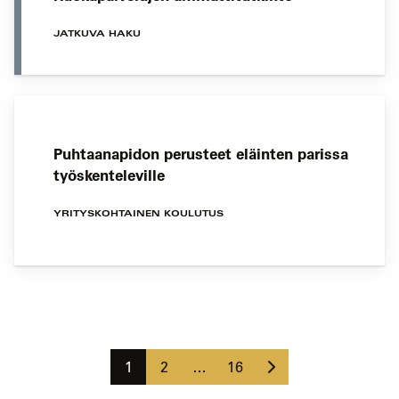
JATKUVA HAKU
Puhtaanapidon perusteet eläinten parissa
työskenteleville
YRITYSKOHTAINEN KOULUTUS
Koulutushaun
sivujen
Seuraava
selaus
Sivu
Sivu
Sivu
1
2
…
16
sivu