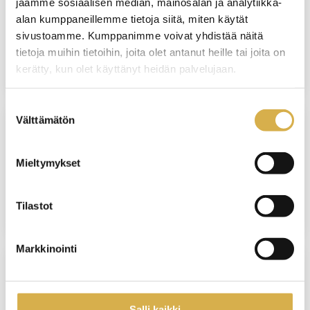
jaamme sosiaalisen median, mainosalan ja analytiikka-
Henkilöstöhallinnon osaamisala |
alan kumppaneillemme tietoja siitä, miten käytät
Liiketoiminnan erikoisammattitutkinto
sivustoamme. Kumppanimme voivat yhdistää näitä
tietoja muihin tietoihin, joita olet antanut heille tai joita on
JATKUVA HAKU
kerätty, kun olet käyttänyt heidän palvelujaan.
Suostumuksen
Välttämätön
valinta
VANTAA
Mieltymykset
Matkailupalvelujen ammattitutkinto
JATKUVA HAKU
Tilastot
Markkinointi
Nepsytietoa koulujen työyhteisöille
Salli kaikki