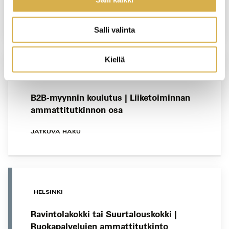
YRITYSKOHTAINEN KOULUTUS
Salli valinta
Kiellä
VERKKOTOTEUTUS
B2B-myynnin koulutus | Liiketoiminnan
ammattitutkinnon osa
JATKUVA HAKU
HELSINKI
Ravintolakokki tai Suurtalouskokki |
Ruokapalvelujen ammattitutkinto