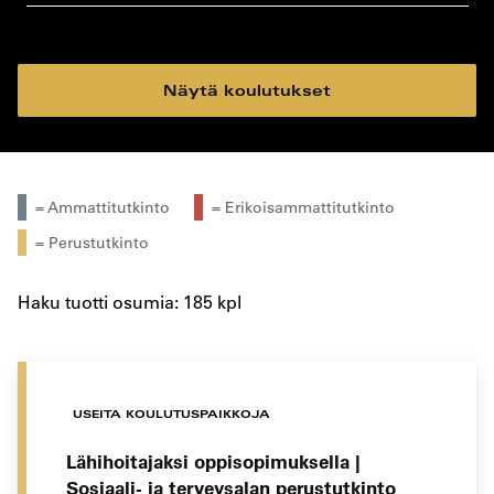
koulutustyyppi
koulutuspaikka
Näytä koulutukset
= Ammattitutkinto
= Erikoisammattitutkinto
= Perustutkinto
Haku tuotti osumia: 185 kpl
USEITA KOULUTUSPAIKKOJA
Lähihoitajaksi oppisopimuksella |
Sosiaali- ja terveysalan perustutkinto