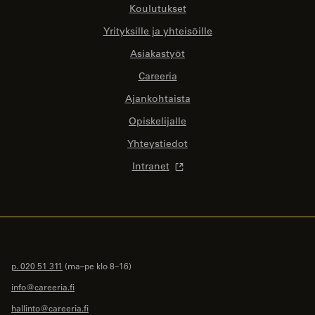
Koulutukset
Yrityksille ja yhteisöille
Asiakastyöt
Careeria
Ajankohtaista
Opiskelijalle
Yhteystiedot
Intranet
p. 020 51 311
(ma–pe klo 8–16)
info@careeria.fi
hallinto@careeria.fi