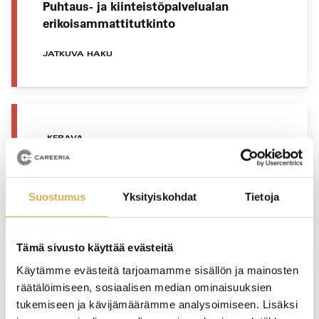
Puhtaus- ja kiinteistöpalvelualan
erikoisammattitutkinto
JATKUVA HAKU
KERAVA
Talonrakennusalan
erikoisammattitutkinto
Suostumus
Yksityiskohdat
Tietoja
JATKUVA HAKU
Tämä sivusto käyttää evästeitä
Käytämme evästeitä tarjoamamme sisällön ja mainosten
räätälöimiseen, sosiaalisen median ominaisuuksien
VERKKOTOTEUTUS
tukemiseen ja kävijämäärämme analysoimiseen. Lisäksi