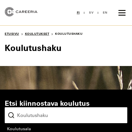
Siirry
sisältöön
FI
SV
EN
›
›
ETUSIVU
KOULUTUKSET
KOULUTUSHAKU
Koulutushaku
Etsi kiinnostava koulutus
koulutusala