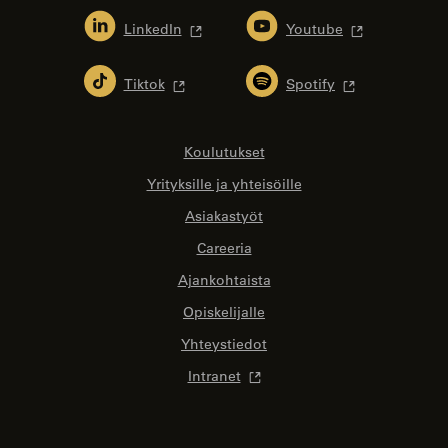
LinkedIn
Youtube
Tiktok
Spotify
Koulutukset
Yrityksille ja yhteisöille
Asiakastyöt
Careeria
Ajankohtaista
Opiskelijalle
Yhteystiedot
Intranet