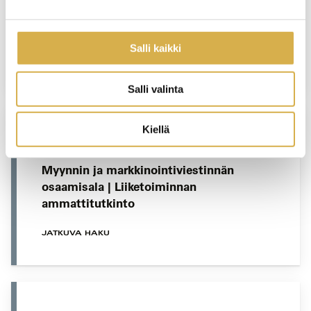
Hotellityöntekijän opiskelupolku |
Matkailupalvelujen ammattitutkinto
Salli kaikki
JATKUVA HAKU
Salli valinta
Kiellä
VERKKOTOTEUTUS
Myynnin ja markkinointiviestinnän
osaamisala | Liiketoiminnan
ammattitutkinto
JATKUVA HAKU