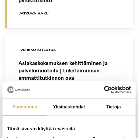
perustutkinto
JATKUVA HAKU
VERKKOTOTEUTUS
Asiakaskokemuksen kehittäminen ja
palvelumuotoilu | Liiketoiminnan
ammattitutkinnon osa
JATKUVA HAKU
Suostumus
Yksityiskohdat
Tietoja
KERAVA
Tämä sivusto käyttää evästeitä