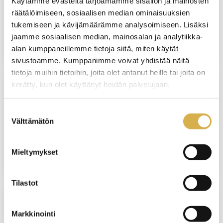
Käytämme evästeitä tarjoamamme sisällön ja mainosten
Sähköasentaja | Sähkö- ja automaatioalan
räätälöimiseen, sosiaalisen median ominaisuuksien
perustutkinto
tukemiseen ja kävijämäärämme analysoimiseen. Lisäksi
jaamme sosiaalisen median, mainosalan ja analytiikka-
JATKUVA HAKU
alan kumppaneillemme tietoja siitä, miten käytät
sivustoamme. Kumppanimme voivat yhdistää näitä
tietoja muihin tietoihin, joita olet antanut heille tai joita on
kerätty, kun olet käyttänyt heidän palvelujaan.
VERKKOTOTEUTUS
Suostumuksen
Projektinhallinta | Liiketoiminnan
Välttämätön
valinta
ammattitutkinnon osa
Mieltymykset
JATKUVA HAKU
Tilastot
VANTAA
Markkinointi