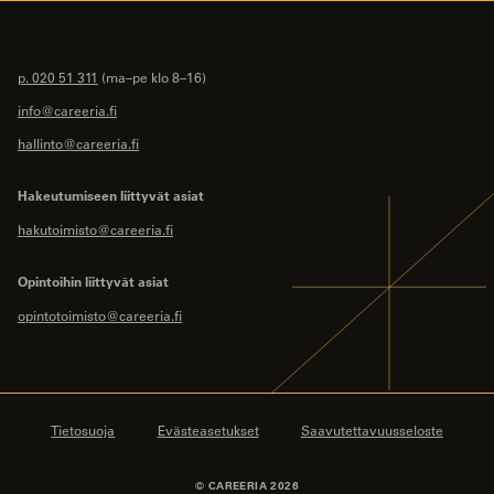
p. 020 51 311
(ma–pe klo 8–16)
info@careeria.fi
hallinto@careeria.fi
Hakeutumiseen liittyvät asiat
hakutoimisto@careeria.fi
Opintoihin liittyvät asiat
opintotoimisto@careeria.fi
Tietosuoja
Evästeasetukset
Saavutettavuusseloste
© CAREERIA 2026