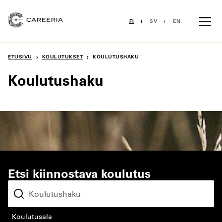
Siirry
sisältöön
FI
SV
EN
›
›
ETUSIVU
KOULUTUKSET
KOULUTUSHAKU
Koulutushaku
Etsi kiinnostava koulutus
koulutusala