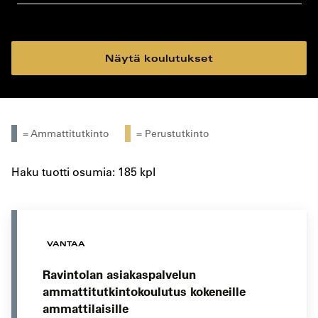
koulutustyyppi
koulutuspaikka
Näytä koulutukset
= Ammattitutkinto
= Perustutkinto
Haku tuotti osumia: 185 kpl
VANTAA
Ravintolan asiakaspalvelun
ammattitutkintokoulutus kokeneille
ammattilaisille