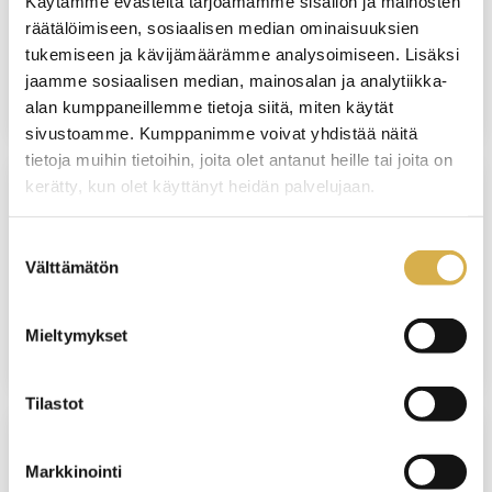
Käytämme evästeitä tarjoamamme sisällön ja mainosten
Sähköasentaja | Sähkö- ja automaatioalan
räätälöimiseen, sosiaalisen median ominaisuuksien
perustutkinto
tukemiseen ja kävijämäärämme analysoimiseen. Lisäksi
jaamme sosiaalisen median, mainosalan ja analytiikka-
JATKUVA HAKU
alan kumppaneillemme tietoja siitä, miten käytät
sivustoamme. Kumppanimme voivat yhdistää näitä
tietoja muihin tietoihin, joita olet antanut heille tai joita on
kerätty, kun olet käyttänyt heidän palvelujaan.
VERKKOTOTEUTUS
Suostumuksen
Projektinhallinta | Liiketoiminnan
Välttämätön
valinta
ammattitutkinnon osa
Mieltymykset
JATKUVA HAKU
Tilastot
VANTAA
Markkinointi