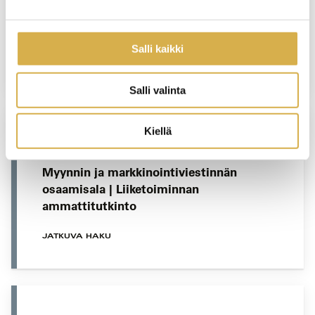
Hotellityöntekijän opiskelupolku |
Matkailupalvelujen ammattitutkinto
Salli kaikki
JATKUVA HAKU
Salli valinta
Kiellä
VERKKOTOTEUTUS
Myynnin ja markkinointiviestinnän
osaamisala | Liiketoiminnan
ammattitutkinto
JATKUVA HAKU