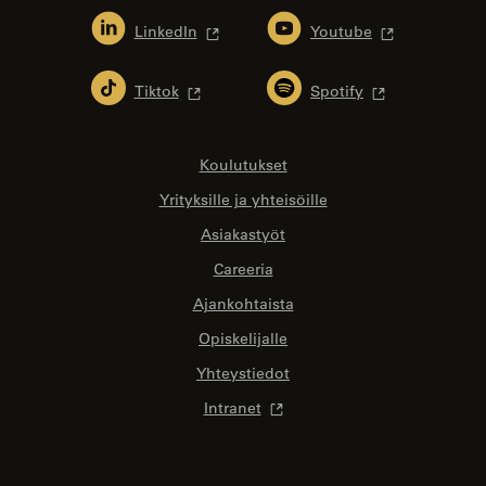
LinkedIn
Youtube
Tiktok
Spotify
Koulutukset
Yrityksille ja yhteisöille
Asiakastyöt
Careeria
Ajankohtaista
Opiskelijalle
Yhteystiedot
Intranet