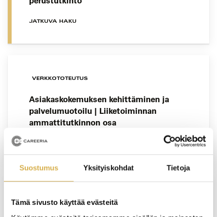
perustutkinto
JATKUVA HAKU
VERKKOTOTEUTUS
Asiakaskokemuksen kehittäminen ja
palvelumuotoilu | Liiketoiminnan
ammattitutkinnon osa
JATKUVA HAKU
Suostumus
Yksityiskohdat
Tietoja
KERAVA
Tämä sivusto käyttää evästeitä