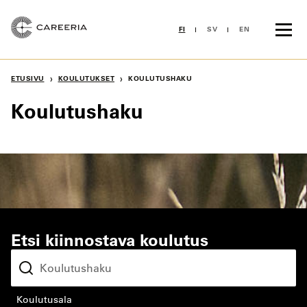
Siirry
sisältöön
FI
SV
EN
›
›
ETUSIVU
KOULUTUKSET
KOULUTUSHAKU
Koulutushaku
Etsi kiinnostava koulutus
koulutusala