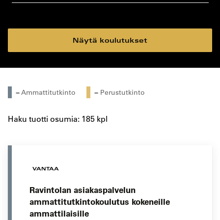
koulutustyyppi
koulutuspaikka
Näytä koulutukset
= Ammattitutkinto
= Perustutkinto
Haku tuotti osumia: 185 kpl
VANTAA
Ravintolan asiakaspalvelun
ammattitutkintokoulutus kokeneille
ammattilaisille