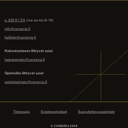
p. 020 51 311
(ma–pe klo 8–16)
info@careeria.fi
hallinto@careeria.fi
Hakeutumiseen liittyvät asiat
hakutoimisto@careeria.fi
Opintoihin liittyvät asiat
opintotoimisto@careeria.fi
Tietosuoja
Evästeasetukset
Saavutettavuusseloste
© CAREERIA 2026