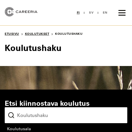
Siirry
sisältöön
FI
SV
EN
›
›
ETUSIVU
KOULUTUKSET
KOULUTUSHAKU
Koulutushaku
Etsi kiinnostava koulutus
koulutusala