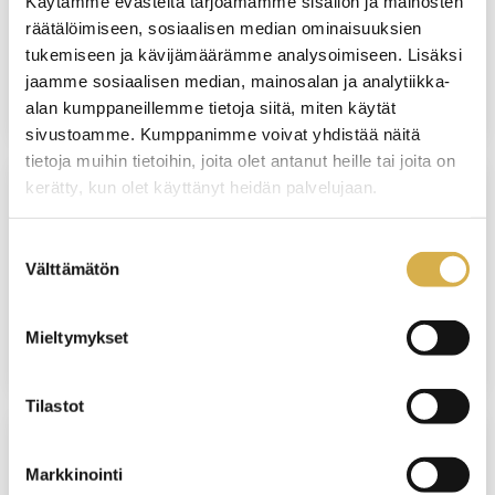
Käytämme evästeitä tarjoamamme sisällön ja mainosten
Sähköasentaja | Sähkö- ja automaatioalan
räätälöimiseen, sosiaalisen median ominaisuuksien
perustutkinto
tukemiseen ja kävijämäärämme analysoimiseen. Lisäksi
jaamme sosiaalisen median, mainosalan ja analytiikka-
JATKUVA HAKU
alan kumppaneillemme tietoja siitä, miten käytät
sivustoamme. Kumppanimme voivat yhdistää näitä
tietoja muihin tietoihin, joita olet antanut heille tai joita on
kerätty, kun olet käyttänyt heidän palvelujaan.
VERKKOTOTEUTUS
Suostumuksen
Projektinhallinta | Liiketoiminnan
Välttämätön
valinta
ammattitutkinnon osa
Mieltymykset
JATKUVA HAKU
Tilastot
VANTAA
Markkinointi