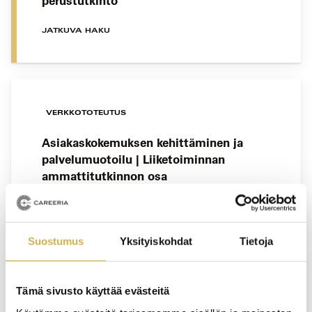
perustutkinto
JATKUVA HAKU
VERKKOTOTEUTUS
Asiakaskokemuksen kehittäminen ja
palvelumuotoilu | Liiketoiminnan
ammattitutkinnon osa
JATKUVA HAKU
Suostumus
Yksityiskohdat
Tietoja
KERAVA
Tämä sivusto käyttää evästeitä