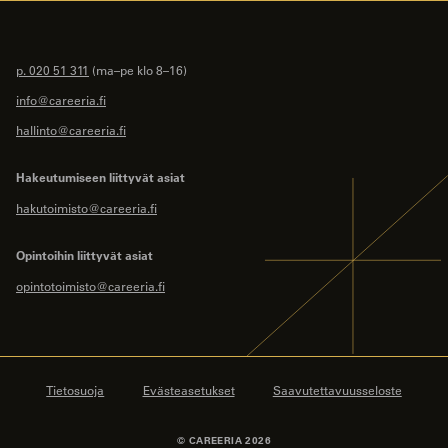
p. 020 51 311
(ma–pe klo 8–16)
info@careeria.fi
hallinto@careeria.fi
Hakeutumiseen liittyvät asiat
hakutoimisto@careeria.fi
Opintoihin liittyvät asiat
opintotoimisto@careeria.fi
Tietosuoja
Evästeasetukset
Saavutettavuusseloste
© CAREERIA 2026