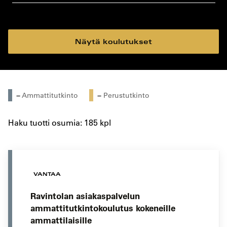
koulutustyyppi
koulutuspaikka
Näytä koulutukset
= Ammattitutkinto
= Perustutkinto
Haku tuotti osumia: 185 kpl
VANTAA
Ravintolan asiakaspalvelun
ammattitutkintokoulutus kokeneille
ammattilaisille