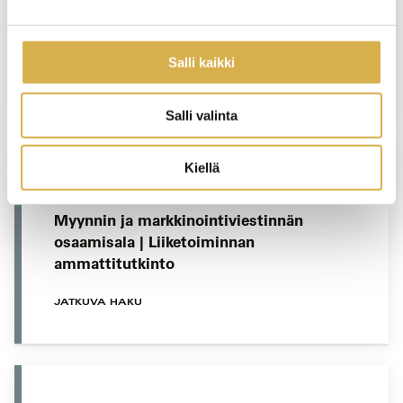
Hotellityöntekijän opiskelupolku |
Matkailupalvelujen ammattitutkinto
Salli kaikki
JATKUVA HAKU
Salli valinta
Kiellä
VERKKOTOTEUTUS
Myynnin ja markkinointiviestinnän
osaamisala | Liiketoiminnan
ammattitutkinto
JATKUVA HAKU