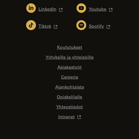
LinkedIn
Youtube
Tiktok
Spotify
Koulutukset
Yrityksille ja yhteisöille
Asiakastyöt
Careeria
Ajankohtaista
Opiskelijalle
Yhteystiedot
Intranet