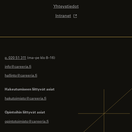
Yhteystiedot
Intranet
p. 020 51 311
(ma–pe klo 8–16)
info@careeria.fi
hallinto@careeria.fi
Hakeutumiseen liittyvät asiat
hakutoimisto@careeria.fi
Opintoihin liittyvät asiat
opintotoimisto@careeria.fi