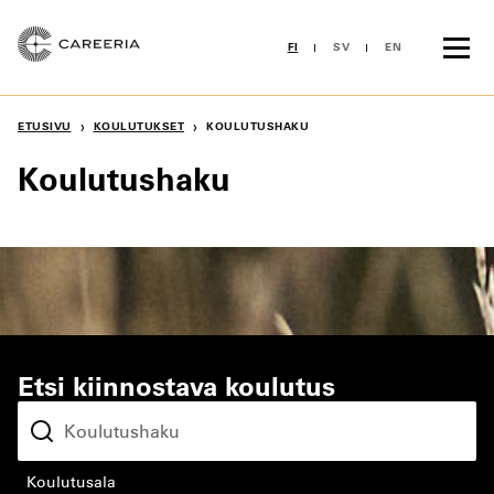
Siirry
sisältöön
FI
SV
EN
›
›
ETUSIVU
KOULUTUKSET
KOULUTUSHAKU
Koulutushaku
Etsi kiinnostava koulutus
koulutusala