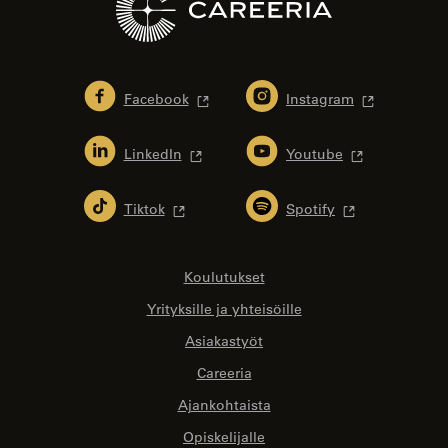
Facebook
Instagram
LinkedIn
Youtube
Tiktok
Spotify
Koulutukset
Yrityksille ja yhteisöille
Asiakastyöt
Careeria
Ajankohtaista
Opiskelijalle