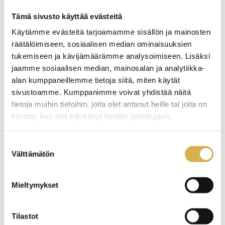
Matkailualan perustutkinto
Tämä sivusto käyttää evästeitä
JATKUVA HAKU
Käytämme evästeitä tarjoamamme sisällön ja mainosten
räätälöimiseen, sosiaalisen median ominaisuuksien
tukemiseen ja kävijämäärämme analysoimiseen. Lisäksi
jaamme sosiaalisen median, mainosalan ja analytiikka-
alan kumppaneillemme tietoja siitä, miten käytät
KERAVA
sivustoamme. Kumppanimme voivat yhdistää näitä
tietoja muihin tietoihin, joita olet antanut heille tai joita on
Talonrakennusalan ammattitutkinto
kerätty, kun olet käyttänyt heidän palvelujaan.
JATKUVA HAKU
Suostumuksen
Välttämätön
valinta
Mieltymykset
VERKKO/VANTAA
Aulapalveluhenkilö | Liiketoiminnan
Tilastot