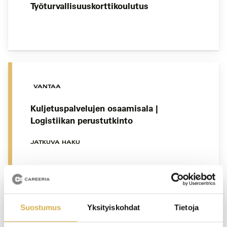
Työturvallisuuskorttikoulutus
VANTAA
Kuljetuspalvelujen osaamisala |
Logistiikan perustutkinto
JATKUVA HAKU
VANTAA
Suostumus
Yksityiskohdat
Tietoja
Hotelliosaajan opiskelupolku |