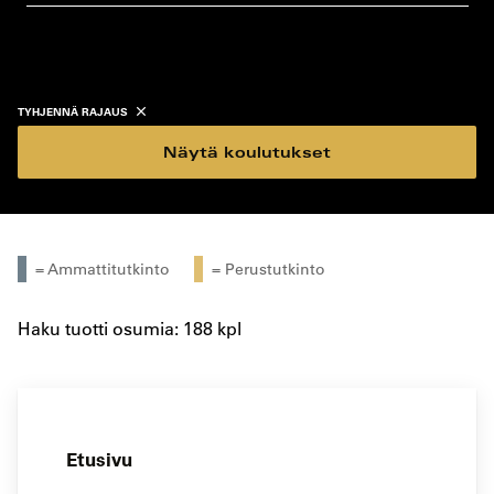
koulutustyyppi
koulutuspaikka
TYHJENNÄ RAJAUS
Näytä koulutukset
= Ammattitutkinto
= Perustutkinto
Haku tuotti osumia: 188 kpl
Etusivu