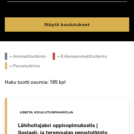
koulutustyyppi
koulutuspaikka
Näytä koulutukset
= Ammattitutkinto
= Erikoisammattitutkinto
= Perustutkinto
Haku tuotti osumia: 185 kpl
USEITA KOULUTUSPAIKKOJA
Lähihoitajaksi oppisopimuksella |
Sosiaali- ja terveysalan perustutkinto