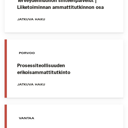
Terveydenhuollon sihteeripalvelut |
Liiketoiminnan ammattitutkinnon osa
JATKUVA HAKU
PORVOO
Prosessiteollisuuden
erikoisammattitutkinto
JATKUVA HAKU
VANTAA