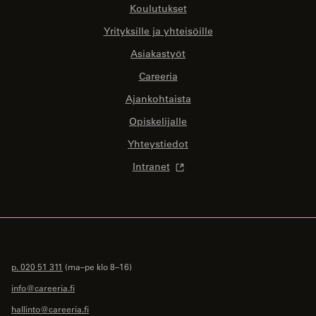
Koulutukset
Yrityksille ja yhteisöille
Asiakastyöt
Careeria
Ajankohtaista
Opiskelijalle
Yhteystiedot
Intranet
p. 020 51 311
(ma–pe klo 8–16)
info@careeria.fi
hallinto@careeria.fi