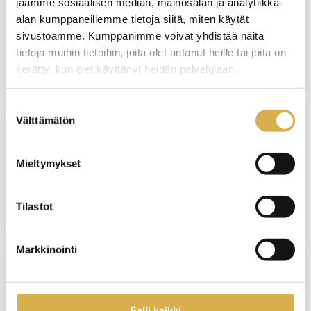
jaamme sosiaalisen median, mainosalan ja analytiikka-
Henkilöstöhallinnon osaamisala |
alan kumppaneillemme tietoja siitä, miten käytät
Liiketoiminnan erikoisammattitutkinto
sivustoamme. Kumppanimme voivat yhdistää näitä
tietoja muihin tietoihin, joita olet antanut heille tai joita on
JATKUVA HAKU
kerätty, kun olet käyttänyt heidän palvelujaan.
Suostumuksen
Välttämätön
valinta
VANTAA
Mieltymykset
Matkailupalvelujen ammattitutkinto
JATKUVA HAKU
Tilastot
Markkinointi
Nepsytietoa koulujen työyhteisöille
Salli kaikki