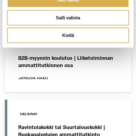
YRITYSKOHTAINEN KOULUTUS
Salli valinta
Kiellä
VERKKOTOTEUTUS
B2B-myynnin koulutus | Liiketoiminnan
ammattitutkinnon osa
JATKUVA HAKU
HELSINKI
Ravintolakokki tai Suurtalouskokki |
Ruokapalvelujen ammattitutkinto