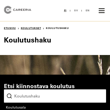
Siirry
sisältöön
FI
SV
EN
›
›
ETUSIVU
KOULUTUKSET
KOULUTUSHAKU
Koulutushaku
Etsi kiinnostava koulutus
koulutusala