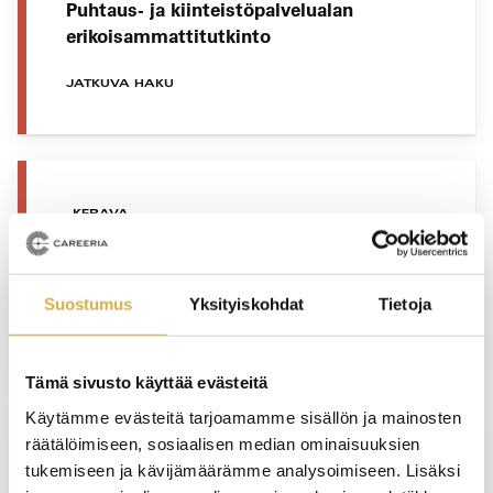
Puhtaus- ja kiinteistöpalvelualan
erikoisammattitutkinto
JATKUVA HAKU
KERAVA
Talonrakennusalan
erikoisammattitutkinto
Suostumus
Yksityiskohdat
Tietoja
JATKUVA HAKU
Tämä sivusto käyttää evästeitä
Käytämme evästeitä tarjoamamme sisällön ja mainosten
räätälöimiseen, sosiaalisen median ominaisuuksien
VERKKOTOTEUTUS
tukemiseen ja kävijämäärämme analysoimiseen. Lisäksi