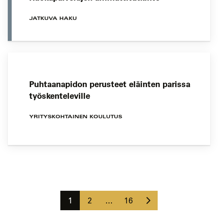
JATKUVA HAKU
Puhtaanapidon perusteet eläinten parissa
työskenteleville
YRITYSKOHTAINEN KOULUTUS
Koulutushaun
sivujen
Seuraava
selaus
Sivu
Sivu
Sivu
1
2
…
16
sivu