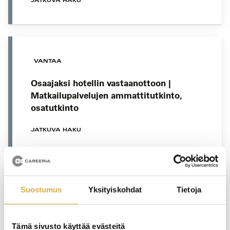
JATKUVA HAKU
VANTAA
Osaajaksi hotellin vastaanottoon |
Matkailupalvelujen ammattitutkinto,
osatutkinto
JATKUVA HAKU
Suostumus
Yksityiskohdat
Tietoja
VANTAA
Palvelulogistiikkatyöntekijä | Logistiikan
perustutkinto
Tämä sivusto käyttää evästeitä