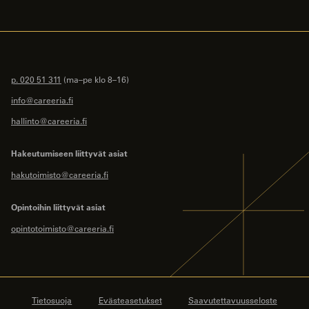
p. 020 51 311
(ma–pe klo 8–16)
info@careeria.fi
hallinto@careeria.fi
Hakeutumiseen liittyvät asiat
hakutoimisto@careeria.fi
Opintoihin liittyvät asiat
opintotoimisto@careeria.fi
Tietosuoja
Evästeasetukset
Saavutettavuusseloste