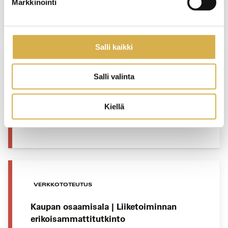
Markkinointi
JATKUVA HAKU
Salli kaikki
VERKKOTOTEUTUS
Salli valinta
Henkilöstöhallinnon osaamisala |
Liiketoiminnan erikoisammattitutkinto
Kiellä
JATKUVA HAKU
VERKKOTOTEUTUS
Kaupan osaamisala | Liiketoiminnan
erikoisammattitutkinto