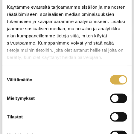
Käytämme evästeitä tarjoamamme sisällön ja mainosten
JATKUVA HAKU
räätälöimiseen, sosiaalisen median ominaisuuksien
tukemiseen ja kävijämäärämme analysoimiseen. Lisäksi
jaamme sosiaalisen median, mainosalan ja analytiikka-
alan kumppaneillemme tietoja siitä, miten käytät
sivustoamme. Kumppanimme voivat yhdistää näitä
VANTAA
tietoja muihin tietoihin, joita olet antanut heille tai joita on
Vastuullisen matkailun opiskelupolku |
kerätty, kun olet käyttänyt heidän palvelujaan.
Matkailualan perustutkinto
Suostumuksen
JATKUVA HAKU
Välttämätön
valinta
Mieltymykset
SUORAAN NÄYTTÖÖN
Tilastot
Isännöinnin ammattitutkinto