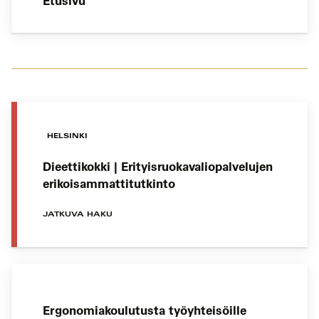
Etusivu
HELSINKI
Dieettikokki | Erityisruokavaliopalvelujen
erikoisammattitutkinto
JATKUVA HAKU
Ergonomiakoulutusta työyhteisöille