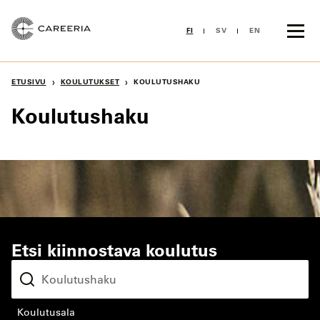
Siirry
sisältöön
FI
SV
EN
›
›
ETUSIVU
KOULUTUKSET
KOULUTUSHAKU
Koulutushaku
Etsi kiinnostava koulutus
koulutusala