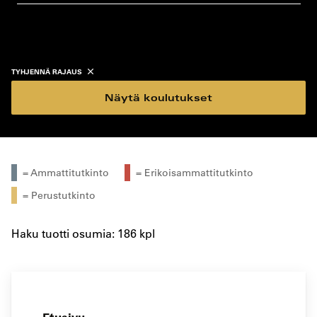
koulutustyyppi
koulutuspaikka
TYHJENNÄ RAJAUS
Näytä koulutukset
= Ammattitutkinto
= Erikoisammattitutkinto
= Perustutkinto
Haku tuotti osumia: 186 kpl