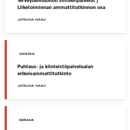
Terveydenhuollon sihteeripalvelut |
Liiketoiminnan ammattitutkinnon osa
JATKUVA HAKU
VANTAA
Puhtaus- ja kiinteistöpalvelualan
erikoisammattitutkinto
JATKUVA HAKU
KERAVA