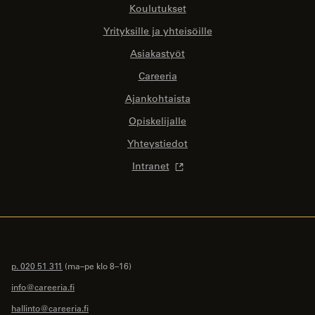
Koulutukset
Yrityksille ja yhteisöille
Asiakastyöt
Careeria
Ajankohtaista
Opiskelijalle
Yhteystiedot
Intranet
p. 020 51 311
(ma–pe klo 8–16)
info@careeria.fi
hallinto@careeria.fi