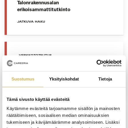
Talonrakennusalan
erikoisammattitutkinto
JATKUVA HAKU
VERKKOTOTEUTUS
Henkilöstöhallinnon osaamisala |
Liiketoiminnan erikoisammattitutkinto
Suostumus
Yksityiskohdat
Tietoja
JATKUVA HAKU
Tämä sivusto käyttää evästeitä
Käytämme evästeitä tarjoamamme sisällön ja mainosten
räätälöimiseen, sosiaalisen median ominaisuuksien
VANTAA
tukemiseen ja kävijämäärämme analysoimiseen. Lisäksi