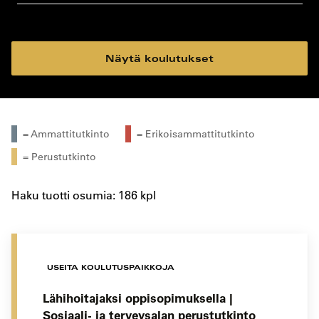
koulutustyyppi
koulutuspaikka
Näytä koulutukset
= Ammattitutkinto
= Erikoisammattitutkinto
= Perustutkinto
Haku tuotti osumia: 186 kpl
USEITA KOULUTUSPAIKKOJA
Lähihoitajaksi oppisopimuksella |
Sosiaali- ja terveysalan perustutkinto