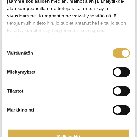
jaamme sosiaalisen median, mainosalan ja analytiikka-
Matkailupalvelujen ammattitutkinto
alan kumppaneillemme tietoja siitä, miten käytät
sivustoamme. Kumppanimme voivat yhdistää näitä
JATKUVA HAKU
tietoja muihin tietoihin, joita olet antanut heille tai joita on
kerätty, kun olet käyttänyt heidän palvelujaan.
Suostumuksen
Välttämätön
valinta
Nepsytietoa koulujen työyhteisöille
Mieltymykset
YRITYSKOHTAINEN KOULUTUS
Tilastot
Markkinointi
VERKKOTOTEUTUS
B2B-myynnin koulutus | Liiketoiminnan
ammattitutkinnon osa
Salli kaikki