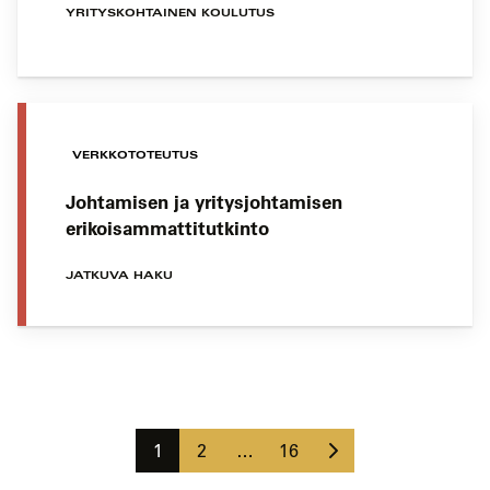
YRITYSKOHTAINEN KOULUTUS
VERKKOTOTEUTUS
Johtamisen ja yritysjohtamisen
erikoisammattitutkinto
JATKUVA HAKU
Koulutushaun
sivujen
Seuraava
selaus
Sivu
Sivu
Sivu
1
2
…
16
sivu