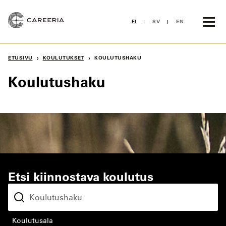
Siirry
sisältöön
FI
SV
EN
›
›
ETUSIVU
KOULUTUKSET
KOULUTUSHAKU
Koulutushaku
Etsi kiinnostava koulutus
koulutusala