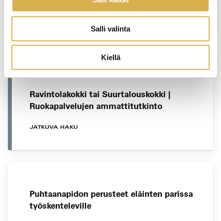
JATKUVA HAKU
Salli valinta
Kiellä
HELSINKI
Ravintolakokki tai Suurtalouskokki |
Ruokapalvelujen ammattitutkinto
JATKUVA HAKU
Puhtaanapidon perusteet eläinten parissa
työskenteleville