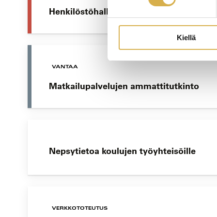
Henkilöstöhallinnon osaamisala | Liiket
Kiellä
VANTAA
Matkailupalvelujen ammattitutkinto
Nepsytietoa koulujen työyhteisöille
VERKKOTOTEUTUS