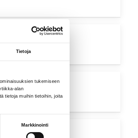
UVA HAKU
Tietoja
 ominaisuuksien tukemiseen
UVA HAKU
tiikka-alan
ietoja muihin tietoihin, joita
Markkinointi
UVA HAKU