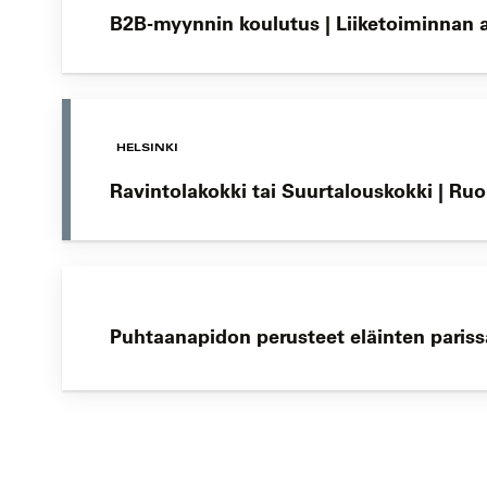
B2B-myynnin koulutus | Liiketoiminnan
HELSINKI
Ravintolakokki tai Suurtalouskokki | Ru
Puhtaanapidon perusteet eläinten parissa
Koulutushaun
sivujen