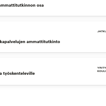
 ammattitutkinnon osa
JATK
okapalvelujen ammattitutkinto
YRIT
KOUL
 työskenteleville