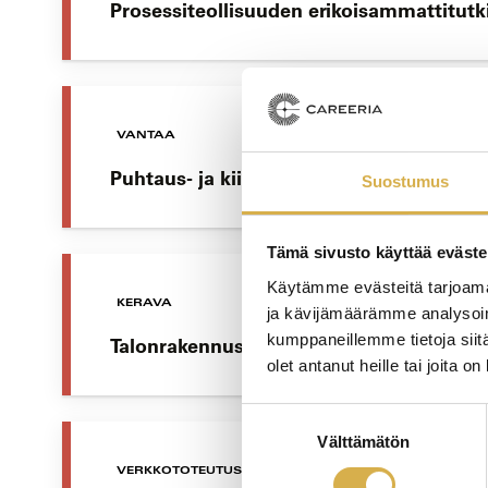
Prosessiteollisuuden erikoisammattitutk
VANTAA
Puhtaus- ja kiinteistöpalvelualan erikoi
Suostumus
Tämä sivusto käyttää eväste
Käytämme evästeitä tarjoama
KERAVA
ja kävijämäärämme analysoim
kumppaneillemme tietoja siitä
Talonrakennusalan erikoisammattitutkin
olet antanut heille tai joita o
Suostumuksen
Välttämätön
valinta
VERKKOTOTEUTUS