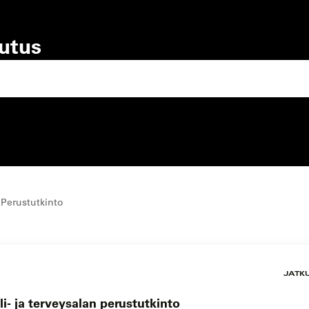
lutus
lutustyyppi
koulutuspaikka
 Perustutkinto
JATK
i- ja terveysalan perustutkinto