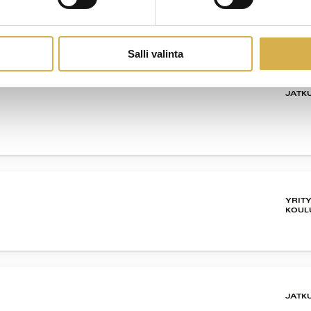
oiminnan erikoisammattitutkinto
Salli valinta
JATK
YRIT
KOUL
JATK