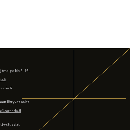
1
(ma–pe klo 8–16)
a.fi
eeria.fi
en liittyvät asiat
o@careeria.fi
ittyvät asiat