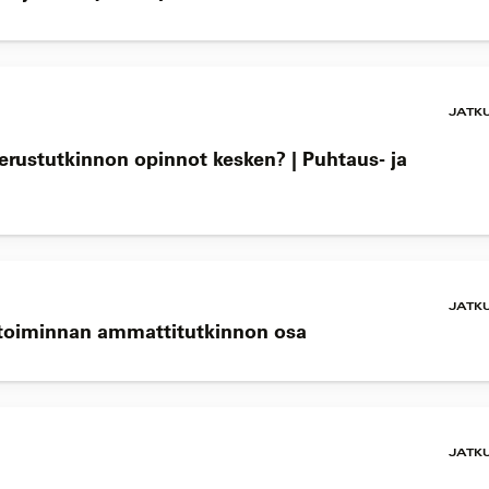
JATK
perustutkinnon opinnot kesken? | Puhtaus- ja
JATK
ketoiminnan ammattitutkinnon osa
JATK