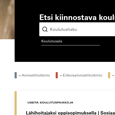
Etsi kiinnostava kou
koulutusala
kou
= Ammattitutkinto
= Erikoisammattitutkinto
=
USEITA KOULUTUSPAIKKOJA
Lähihoitajaksi oppisopimuksella | Sosiaal