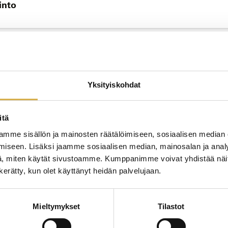
into
JATK
sammattitutkinto
Yksityiskohdat
itä
mme sisällön ja mainosten räätälöimiseen, sosiaalisen median
JATK
iseen. Lisäksi jaamme sosiaalisen median, mainosalan ja analy
, miten käytät sivustoamme. Kumppanimme voivat yhdistää näitä t
to
n kerätty, kun olet käyttänyt heidän palvelujaan.
Mieltymykset
Tilastot
JATK