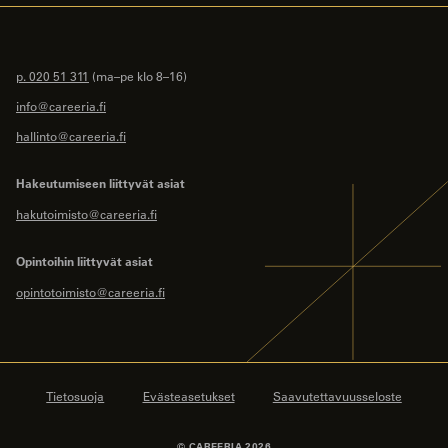
p. 020 51 311
(ma–pe klo 8–16)
info@careeria.fi
hallinto@careeria.fi
Hakeutumiseen liittyvät asiat
hakutoimisto@careeria.fi
Opintoihin liittyvät asiat
opintotoimisto@careeria.fi
Tietosuoja
Evästeasetukset
Saavutettavuusseloste
© CAREERIA 2026