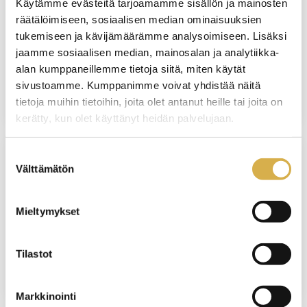
Käytämme evästeitä tarjoamamme sisällön ja mainosten
PORVOO
räätälöimiseen, sosiaalisen median ominaisuuksien
tukemiseen ja kävijämäärämme analysoimiseen. Lisäksi
Talotekniikan/Kone- ja tuotantotekniikan
jaamme sosiaalisen median, mainosalan ja analytiikka-
osatutkinto | Osatutkinto
alan kumppaneillemme tietoja siitä, miten käytät
sivustoamme. Kumppanimme voivat yhdistää näitä
JATKUVA HAKU
tietoja muihin tietoihin, joita olet antanut heille tai joita on
kerätty, kun olet käyttänyt heidän palvelujaan.
Suostumuksen
Välttämätön
VERKKOTOTEUTUS
valinta
Asiakaskokemuksen kehittäminen ja
Mieltymykset
palvelumuotoilu | Liiketoiminnan
ammattitutkinnon osa
Tilastot
JATKUVA HAKU
Markkinointi