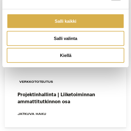
PORVOO
Salli kaikki
Tarjoilija | Ravintola- ja catering-alan
perustutkinto
Salli valinta
JATKUVA HAKU
Kiellä
VERKKOTOTEUTUS
Projektinhallinta | Liiketoiminnan
ammattitutkinnon osa
JATKUVA HAKU