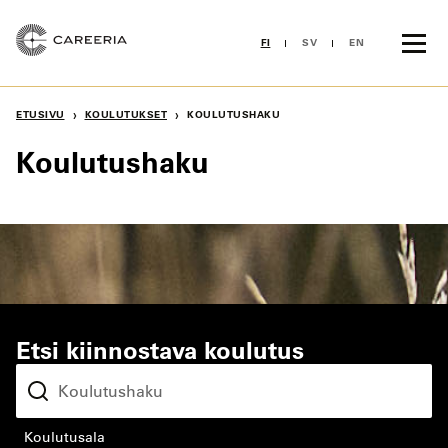
Siirry
sisältöön
FI
SV
EN
›
›
ETUSIVU
KOULUTUKSET
KOULUTUSHAKU
Koulutushaku
Etsi kiinnostava koulutus
koulutusala