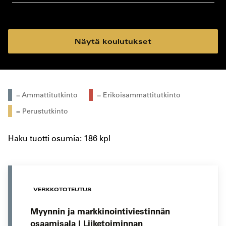
koulutustyyppi
koulutuspaikka
Näytä koulutukset
= Ammattitutkinto
= Erikoisammattitutkinto
= Perustutkinto
Haku tuotti osumia: 186 kpl
VERKKOTOTEUTUS
Myynnin ja markkinointiviestinnän
osaamisala | Liiketoiminnan