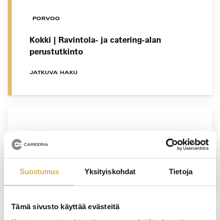
PORVOO
Kokki | Ravintola- ja catering-alan
perustutkinto
JATKUVA HAKU
Aula- ja monipalvelut | Liiketoiminnan
ammattitutkinnon osa
Suostumus
Yksityiskohdat
Tietoja
JATKUVA HAKU
Tämä sivusto käyttää evästeitä