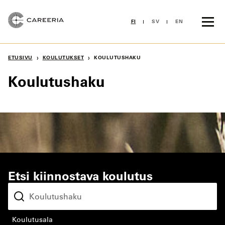
Siirry
sisältöön
FI
SV
EN
›
›
ETUSIVU
KOULUTUKSET
KOULUTUSHAKU
Koulutushaku
Etsi kiinnostava koulutus
koulutusala