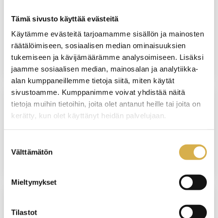
Asiakaskokemuksen kehittäminen ja
Tämä sivusto käyttää evästeitä
palvelumuotoilu | Liiketoiminnan
ammattitutkinnon osa
Käytämme evästeitä tarjoamamme sisällön ja mainosten
räätälöimiseen, sosiaalisen median ominaisuuksien
JATKUVA HAKU
tukemiseen ja kävijämäärämme analysoimiseen. Lisäksi
jaamme sosiaalisen median, mainosalan ja analytiikka-
alan kumppaneillemme tietoja siitä, miten käytät
sivustoamme. Kumppanimme voivat yhdistää näitä
tietoja muihin tietoihin, joita olet antanut heille tai joita on
kerätty, kun olet käyttänyt heidän palvelujaan.
Terveydenhuollon sihteeripalvelut |
Liiketoiminnan ammattitutkinnon osa
Suostumuksen
Välttämätön
JATKUVA HAKU
valinta
Mieltymykset
VERKKOTOTEUTUS
Tilastot