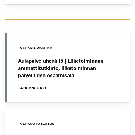
VERKKO/VANTAA
Aulapalveluhenkilö | Liiketoiminnan
ammattitutkinto, liiketoiminnan
palveluiden osaamisala
JATKUVA HAKU
VERKKOTOTEUTUS