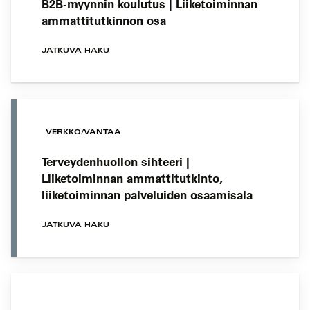
B2B-myynnin koulutus | Liiketoiminnan
ammattitutkinnon osa
JATKUVA HAKU
VERKKO/VANTAA
Terveydenhuollon sihteeri |
Liiketoiminnan ammattitutkinto,
liiketoiminnan palveluiden osaamisala
JATKUVA HAKU