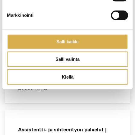
Projektinhallinta | Liiketoiminnan
ammattitutkinnon osa
Markkinointi
JATKUVA HAKU
Salli kaikki
Salli valinta
Terveydenhuollon sihteeripalvelut |
Liiketoiminnan ammattitutkinnon osa
Kiellä
JATKUVA HAKU
Assistentti- ja sihteerityön palvelut |