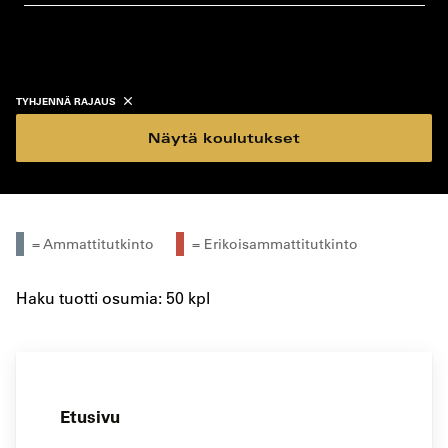
koulutustyyppi
koulutuspaikka
TYHJENNÄ RAJAUS
Näytä koulutukset
= Ammattitutkinto
= Erikoisammattitutkinto
Haku tuotti osumia: 50 kpl
Etusivu