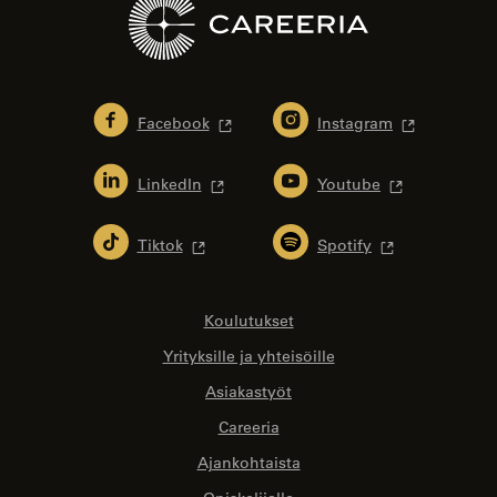
Facebook
Instagram
LinkedIn
Youtube
Tiktok
Spotify
Koulutukset
Yrityksille ja yhteisöille
Asiakastyöt
Careeria
Ajankohtaista