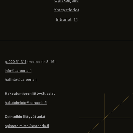
Opiskelijalle
Yhteystiedot
Intranet
p. 020 51 311
(ma–pe klo 8–16)
info@careeria.fi
hallinto@careeria.fi
Hakeutumiseen liittyvät asiat
hakutoimisto@careeria.fi
Opintoihin liittyvät asiat
opintotoimisto@careeria.fi