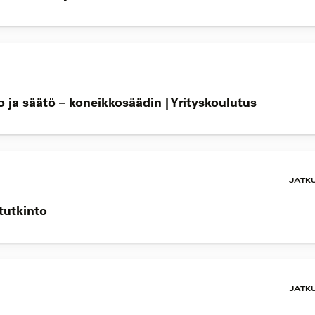
 ja säätö – koneikkosäädin | Yrityskoulutus
JATK
stutkinto
JATK