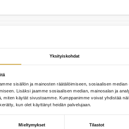
JATK
an lähiesihenkilötyön koulutus |
ppisopimuskoulutus
Yksityiskohdat
itä
mme sisällön ja mainosten räätälöimiseen, sosiaalisen median
iseen. Lisäksi jaamme sosiaalisen median, mainosalan ja analy
, miten käytät sivustoamme. Kumppanimme voivat yhdistää näitä t
n kerätty, kun olet käyttänyt heidän palvelujaan.
Mieltymykset
Tilastot