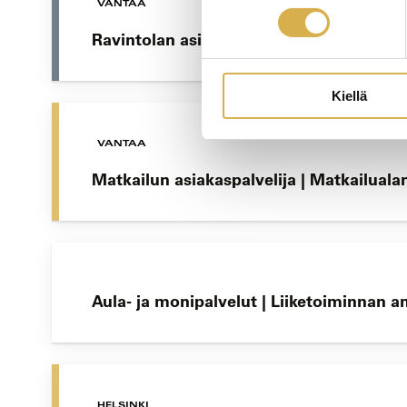
VANTAA
Ravintolan asiakaspalvelun ammattitutki
Kiellä
VANTAA
Matkailun asiakaspalvelija | Matkailuala
Aula- ja monipalvelut | Liiketoiminnan 
HELSINKI