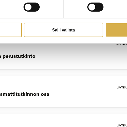
JATK
ntokoulutus kokeneille ammattilaisille
Salli valinta
JATK
n perustutkinto
JATK
ammattitutkinnon osa
JATK