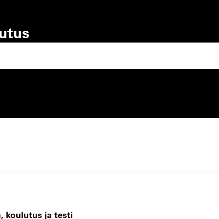
lutus
lutustyyppi
koulutuspaikka
 koulutus ja testi