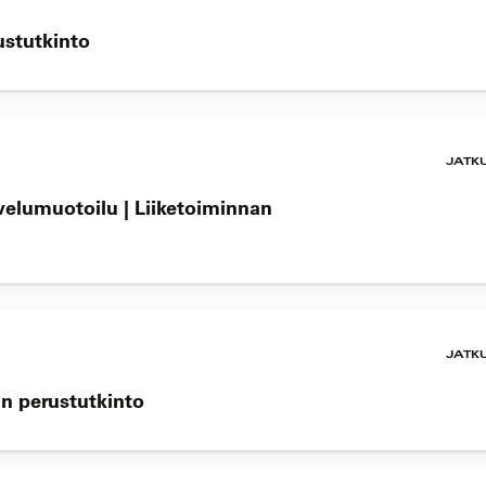
rustutkinto
JATK
elumuotoilu | Liiketoiminnan
JATK
n perustutkinto