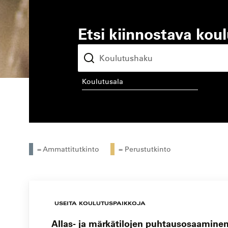
Etsi kiinnostava kou
koulutusala
kou
= Ammattitutkinto
= Perustutkinto
USEITA KOULUTUSPAIKKOJA
Allas- ja märkätilojen puhtausosaaminen,