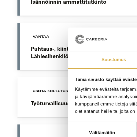
Isännöinnin ammattitutkinto
VANTAA
Puhtaus-, kiinteistö- ja kotityöpalvelual
Lähiesihenkilötyön ammattitutkinto, o
Suostumus
Tämä sivusto käyttää eväste
Käytämme evästeitä tarjoama
USEITA KOULUTUSPAIKKOJA
ja kävijämäärämme analysoim
Työturvallisuuskorttikoulutus
kumppaneillemme tietoja siitä
olet antanut heille tai joita o
Suostumuksen
Välttämätön
valinta