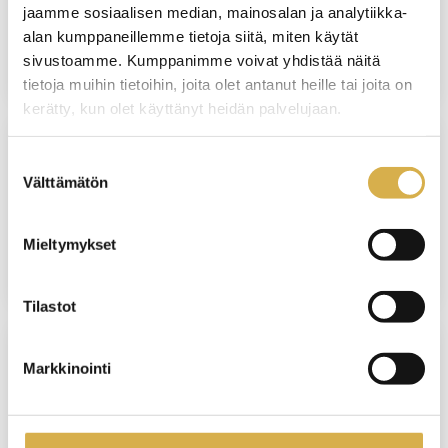
ammattitutkinnon osa
jaamme sosiaalisen median, mainosalan ja analytiikka-
alan kumppaneillemme tietoja siitä, miten käytät
JATKUVA HAKU
sivustoamme. Kumppanimme voivat yhdistää näitä
tietoja muihin tietoihin, joita olet antanut heille tai joita on
kerätty, kun olet käyttänyt heidän palvelujaan.
Suostumuksen
PORVOO
Välttämätön
valinta
Prosessiteollisuuden ammattitutkinto
Mieltymykset
JATKUVA HAKU
Tilastot
Markkinointi
VANTAA
Kuljetuspalvelujen osaamisala |
Logistiikan perustutkinto