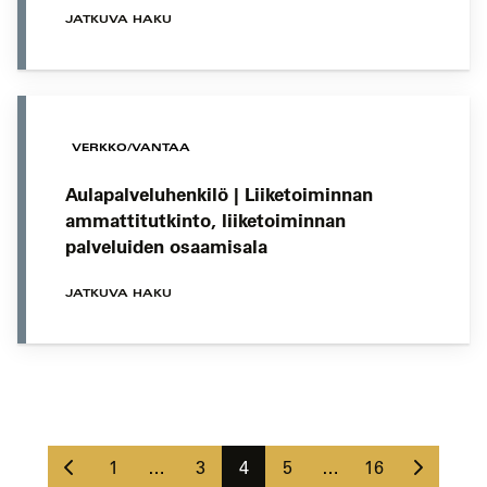
JATKUVA HAKU
VERKKO/VANTAA
Aulapalveluhenkilö | Liiketoiminnan
ammattitutkinto, liiketoiminnan
palveluiden osaamisala
JATKUVA HAKU
Koulutushaun
sivujen
Edellinen
Seuraava
selaus
Sivu
Sivu
Sivu
Sivu
Sivu
1
…
3
4
5
…
16
sivu
sivu