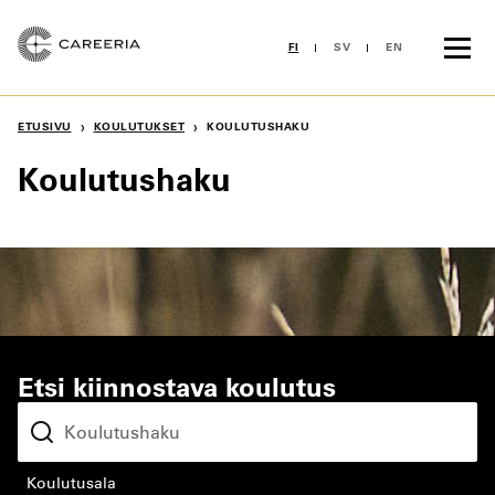
Siirry
sisältöön
FI
SV
EN
›
›
ETUSIVU
KOULUTUKSET
KOULUTUSHAKU
Koulutushaku
Etsi kiinnostava koulutus
koulutusala