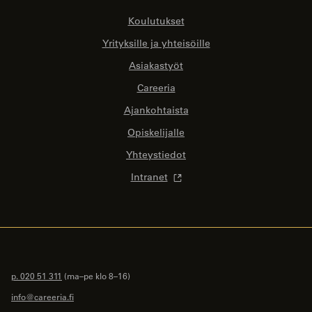
Koulutukset
Yrityksille ja yhteisöille
Asiakastyöt
Careeria
Ajankohtaista
Opiskelijalle
Yhteystiedot
Intranet
p. 020 51 311
(ma–pe klo 8–16)
info@careeria.fi