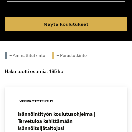
koulutustyyppi
koulutuspaikka
Näytä koulutukset
= Ammattitutkinto
= Perustutkinto
Haku tuotti osumia: 185 kpl
VERKKOTOTEUTUS
Isännöintityön koulutusohjelma |
Tervetuloa kehittämään
isännöitsijätaitojasi