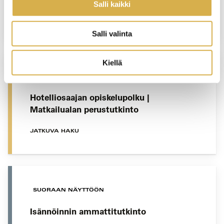
Salli kaikki
JATKUVA HAKU
Salli valinta
Kiellä
VANTAA
Hotelliosaajan opiskelupolku |
Matkailualan perustutkinto
JATKUVA HAKU
SUORAAN NÄYTTÖÖN
Isännöinnin ammattitutkinto