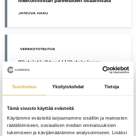
liiketoiminnan palveluiden osaamisala
JATKUVA HAKU
VERKKOTOTEUTUS
Kiinteistösihteeri | Liiketoiminnan
ammattitutkinto, liiketoiminnan
palveluiden osaamisala
Suostumus
Yksityiskohdat
Tietoja
JATKUVA HAKU
Tämä sivusto käyttää evästeitä
Käytämme evästeitä tarjoamamme sisällön ja mainosten
räätälöimiseen, sosiaalisen median ominaisuuksien
Henkilöstöpalvelut | Liiketoiminnan
tukemiseen ja kävijämäärämme analysoimiseen. Lisäksi