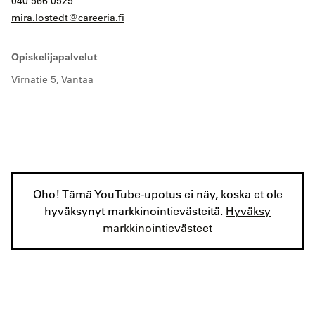
040 566 0525
mira.lostedt@careeria.fi
Opiskelijapalvelut
Virnatie 5, Vantaa
Oho! Tämä YouTube-upotus ei näy, koska et ole
hyväksynyt markkinointievästeitä.
Hyväksy
markkinointievästeet