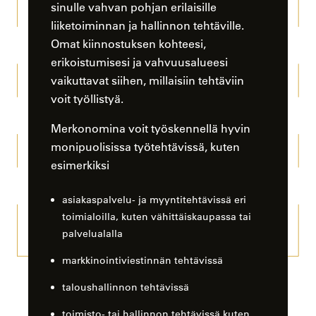
sinulle vahvan pohjan erilaisille
liiketoiminnan ja hallinnon tehtäville.
Omat kiinnostuksen kohteesi,
erikoistumisesi ja vahvuusalueesi
vaikuttavat siihen, millaisiin tehtäviin
voit työllistyä.
Merkonomina voit työskennellä hyvin
monipuolisissa työtehtävissä, kuten
esimerkiksi
asiakaspalvelu- ja myyntitehtävissä eri
toimialoilla, kuten vähittäiskaupassa tai
palvelualalla
markkinointiviestinnän tehtävissä
taloushallinnon tehtävissä
toimisto- tai hallinnon tehtävissä kuten