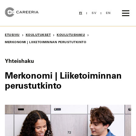
Siirry
sisältöön
FI
SV
EN
›
›
›
ETUSIVU
KOULUTUKSET
KOULUTUSHAKU
MERKONOMI | LIIKETOIMINNAN PERUSTUTKINTO
Yhteishaku
Merkonomi | Liiketoiminnan
perustutkinto