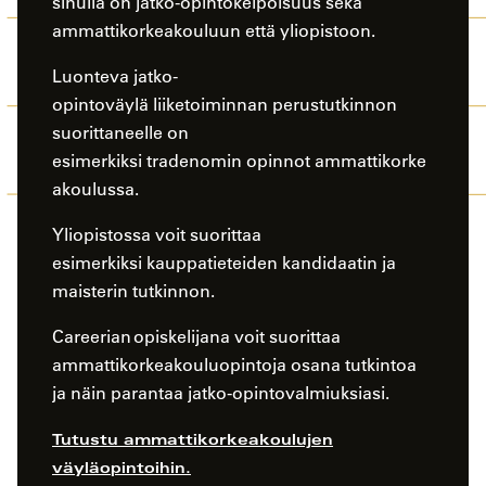
sinulla on jatko-opintokelpoisuus sekä
ammattikorkeakouluun että yliopistoon.
Luonteva jatko-
opintoväylä liiketoiminnan perustutkinnon
suorittaneelle on
esimerkiksi tradenomin opinnot ammattikorke
akoulussa.
Yliopistossa voit suorittaa
esimerkiksi kauppatieteiden kandidaatin ja
maisterin tutkinnon.
Careerian opiskelijana voit suorittaa
ammattikorkeakouluopintoja osana tutkintoa
ja näin parantaa jatko-opintovalmiuksiasi. ​
Tutustu ammattikorkeakoulujen
väyläopintoihin.