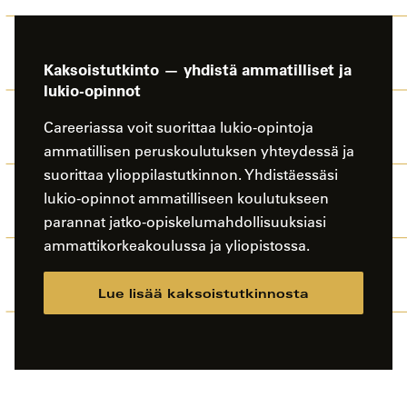
Kaksoistutkinto — yhdistä ammatilliset ja
lukio-opinnot
Careeriassa voit suorittaa lukio-opintoja
ammatillisen peruskoulutuksen yhteydessä ja
suorittaa ylioppilastutkinnon. Yhdistäessäsi
lukio-opinnot ammatilliseen koulutukseen
parannat jatko-opiskelumahdollisuuksiasi
ammattikorkeakoulussa ja yliopistossa.
Lue lisää kaksoistutkinnosta