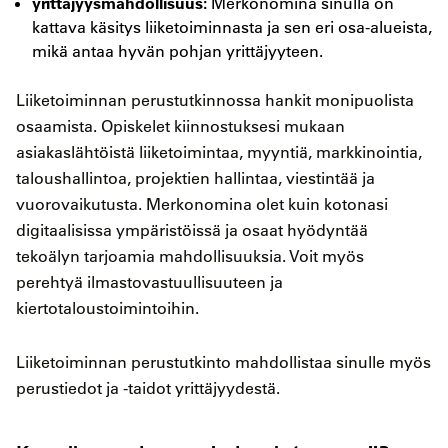
yrittäjyysmahdollisuus:
Merkonomina sinulla on
kattava käsitys liiketoiminnasta ja sen eri osa-alueista,
mikä antaa hyvän pohjan yrittäjyyteen.
Liiketoiminnan perustutkinnossa hankit monipuolista
osaamista. Opiskelet kiinnostuksesi mukaan
asiakaslähtöistä liiketoimintaa, myyntiä, markkinointia,
taloushallintoa, projektien hallintaa, viestintää ja
vuorovaikutusta. Merkonomina olet kuin kotonasi
digitaalisissa ympäristöissä ja osaat hyödyntää
tekoälyn tarjoamia mahdollisuuksia. Voit myös
perehtyä ilmastovastuullisuuteen ja
kiertotaloustoimintoihin.
Liiketoiminnan perustutkinto mahdollistaa sinulle myös
perustiedot ja -taidot yrittäjyydestä.