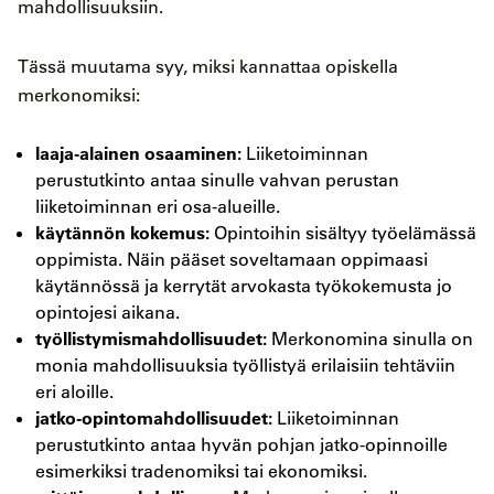
mahdollisuuksiin.
Tässä muutama syy, miksi kannattaa opiskella
merkonomiksi:
laaja-alainen osaaminen:
Liiketoiminnan
perustutkinto antaa sinulle vahvan perustan
liiketoiminnan eri osa-alueille.
käytännön kokemus:
Opintoihin sisältyy työelämässä
oppimista. Näin pääset soveltamaan oppimaasi
käytännössä ja kerrytät arvokasta työkokemusta jo
opintojesi aikana.
työllistymismahdollisuudet:
Merkonomina sinulla on
monia mahdollisuuksia työllistyä erilaisiin tehtäviin
eri aloille.
jatko-opintomahdollisuudet:
Liiketoiminnan
perustutkinto antaa hyvän pohjan jatko-opinnoille
esimerkiksi tradenomiksi tai ekonomiksi.