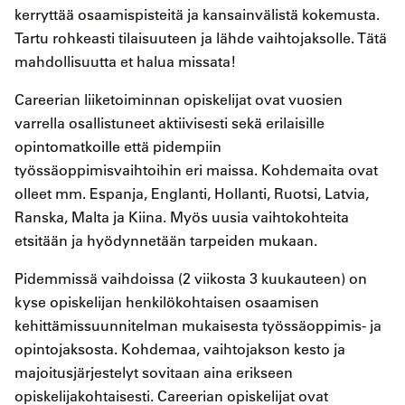
kerryttää osaamispisteitä ja kansainvälistä kokemusta.
Tartu rohkeasti tilaisuuteen ja lähde vaihtojaksolle. Tätä
mahdollisuutta et halua missata!
Careerian liiketoiminnan opiskelijat ovat vuosien
varrella osallistuneet aktiivisesti sekä erilaisille
opintomatkoille että pidempiin
työssäoppimisvaihtoihin eri maissa. Kohdemaita ovat
olleet mm. Espanja, Englanti, Hollanti, Ruotsi, Latvia,
Ranska, Malta ja Kiina. Myös uusia vaihtokohteita
etsitään ja hyödynnetään tarpeiden mukaan.
Pidemmissä vaihdoissa (2 viikosta 3 kuukauteen) on
kyse opiskelijan henkilökohtaisen osaamisen
kehittämissuunnitelman mukaisesta työssäoppimis- ja
opintojaksosta. Kohdemaa, vaihtojakson kesto ja
majoitusjärjestelyt sovitaan aina erikseen
opiskelijakohtaisesti. Careerian opiskelijat ovat