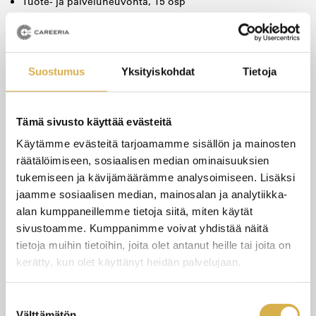
Tuote- ja palveluneuvonta, 15 osp
Tuotekeräily, 15 osp
Visuaalinen myyntityö, 15 osp
Huippuosaajana toimiminen, 15 osp
Suostumus
Yksityiskohdat
Tietoja
Ilmastovastuullinen toiminta, 15 osp
Kansainvälisessä työympäristössä toimiminen, 15 osp
Tämä sivusto käyttää evästeitä
Työpaikkaohjaajaksi valmentautuminen, 5 osp
Käytämme evästeitä tarjoamamme sisällön ja mainosten
Yritystoiminnan suunnittelu, 15 osp
räätälöimiseen, sosiaalisen median ominaisuuksien
Yrityksessä toimiminen, 15 osp
tukemiseen ja kävijämäärämme analysoimiseen. Lisäksi
jaamme sosiaalisen median, mainosalan ja analytiikka-
alan kumppaneillemme tietoja siitä, miten käytät
sivustoamme. Kumppanimme voivat yhdistää näitä
Yhteiset tutkinnon osat
tietoja muihin tietoihin, joita olet antanut heille tai joita on
Viestintä- ja vuorovaikutusosaaminen, 11 osp
kerätty, kun olet käyttänyt heidän palvelujaan.
Matemaattis-luonnontieteellinen osaaminen, 6 osp
Yhteiskunta- ja työelämä osaaminen, 9 osp
Suostumuksen
Välttämätön