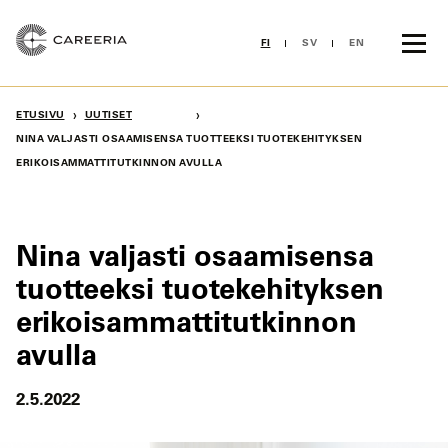
Siirry
sisältöön
FI
SV
EN
›
›
ETUSIVU
UUTISET
NINA VALJASTI OSAAMISENSA TUOTTEEKSI TUOTEKEHITYKSEN
ERIKOISAMMATTITUTKINNON AVULLA
Nina valjasti osaamisensa
tuotteeksi tuotekehityksen
erikoisammattitutkinnon
avulla
2.5.2022