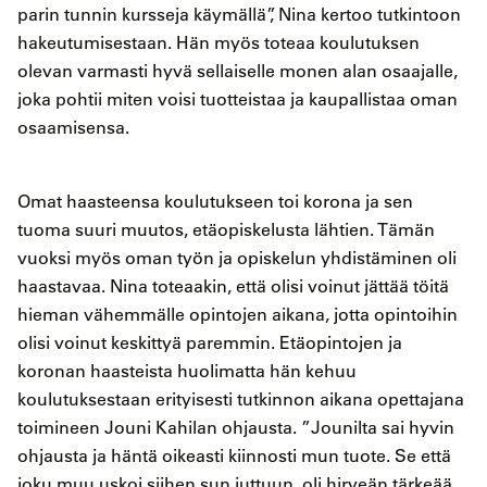
parin tunnin kursseja käymällä”, Nina kertoo tutkintoon
hakeutumisestaan. Hän myös toteaa koulutuksen
olevan varmasti hyvä sellaiselle monen alan osaajalle,
joka pohtii miten voisi tuotteistaa ja kaupallistaa oman
osaamisensa.
Omat haasteensa koulutukseen toi korona ja sen
tuoma suuri muutos, etäopiskelusta lähtien. Tämän
vuoksi myös oman työn ja opiskelun yhdistäminen oli
haastavaa. Nina toteaakin, että olisi voinut jättää töitä
hieman vähemmälle opintojen aikana, jotta opintoihin
olisi voinut keskittyä paremmin. Etäopintojen ja
koronan haasteista huolimatta hän kehuu
koulutuksestaan erityisesti tutkinnon aikana opettajana
toimineen Jouni Kahilan ohjausta. ”Jounilta sai hyvin
ohjausta ja häntä oikeasti kiinnosti mun tuote. Se että
joku muu uskoi siihen sun juttuun, oli hirveän tärkeää