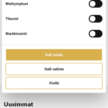
Mieltymykset
Facebookissa
LinkedInissa
Tilastot
Markkinointi
Aiheet:
aikuisopiskelija
oppisopimus
tuotekehitys
Salli kaikki
tuotekehitystyön erikoisammattitutkinto
Salli valinta
Kiellä
Uusimmat