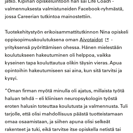
jatko. Kipinän opiskeluintoon hän sai Life Coach -
valmennuksesta valmistuneiden Facebook-ryhmästä,
jossa Careerian tutkintoa mainostettiin.
Tuotekehitystyön erikoisammattitutkinnon Nina opiskeli
oppisopimuskoulutuksena oman
Aivotaidot
-
yrityksensä pyörittämisen ohessa. Hänen mielestään
koulutukseen hakeutuminen oli helppoa, vaikka
kyseinen tapa kouluttautua olikin täysin vieras. Apua
opintoihin hakeutumiseen sai aina, kun sitä tarvitsi ja
kysyi.
”Oman firman myötä minulla oli ajatus, millaista työtä
haluan tehdä – eli kliinisen neuropsykologin työstä
eroten halusin toteuttaa koulutusta ja valmennusta. Tuli
tarjolle, että olisi mahdollisuus päästä tuotteistamaan
omaa osaamistaan, ja siihen apuna olisi selkeät
rakenteet ja tuki, eikä tarvitse itse opiskella netistä tai