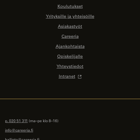
Koulutukset
Yrityksille ja yhteisöille
Asiakastyöt
Careeria
Ajankohtaista
Opiskelijalle
Yhteystiedot
Intranet
p. 020 51 311
(ma–pe klo 8–16)
info@careeria.fi
hallinto@careeria.fi