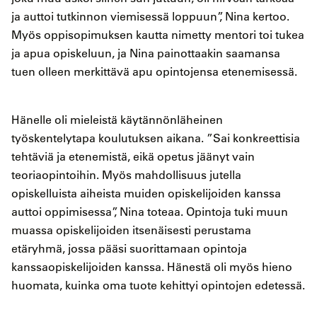
ja auttoi tutkinnon viemisessä loppuun”, Nina kertoo.
Myös oppisopimuksen kautta nimetty mentori toi tukea
ja apua opiskeluun, ja Nina painottaakin saamansa
tuen olleen merkittävä apu opintojensa etenemisessä.
Hänelle oli mieleistä käytännönläheinen
työskentelytapa koulutuksen aikana. ”Sai konkreettisia
tehtäviä ja etenemistä, eikä opetus jäänyt vain
teoriaopintoihin. Myös mahdollisuus jutella
opiskelluista aiheista muiden opiskelijoiden kanssa
auttoi oppimisessa”, Nina toteaa. Opintoja tuki muun
muassa opiskelijoiden itsenäisesti perustama
etäryhmä, jossa pääsi suorittamaan opintoja
kanssaopiskelijoiden kanssa. Hänestä oli myös hieno
huomata, kuinka oma tuote kehittyi opintojen edetessä.