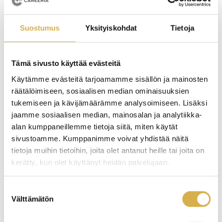
keinoja tuotteistaa osaamisensa uudelleen” Nina
pohtii. Hän myös painottaa, että koulutuksen aikana
Suostumus
Yksityiskohdat
Tietoja
kannattaa opiskelulle jättää kunnolla aikaa, jättää työt
vähemmälle, sekä olla armollinen itselleen – kaiken ei
tarvitse olla täydellistä heti alussa.
Tämä sivusto käyttää evästeitä
Käytämme evästeitä tarjoamamme sisällön ja mainosten
”Mulla kaikki sujui opintojen aikana sujuvasti ja tieto
räätälöimiseen, sosiaalisen median ominaisuuksien
kulki tosi hyvin pienistäkin asioista. Tuntui, että minusta
tukemiseen ja kävijämäärämme analysoimiseen. Lisäksi
huolehdittiin”, Nina summaa opintokokemustaan
jaamme sosiaalisen median, mainosalan ja analytiikka-
Careeriassa.
alan kumppaneillemme tietoja siitä, miten käytät
sivustoamme. Kumppanimme voivat yhdistää näitä
Vieraile Ninan verkkovalmennuksen sivuilla
tietoja muihin tietoihin, joita olet antanut heille tai joita on
Lue lisää tuotekehitystyön erikoisammattitutkinnosta
kerätty, kun olet käyttänyt heidän palvelujaan.
Suostumuksen
Välttämätön
valinta
Jaa artikkeli: