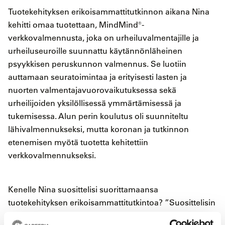
Tuotekehityksen erikoisammattitutkinnon aikana Nina
kehitti omaa tuotettaan, MindMind®-
verkkovalmennusta, joka on urheiluvalmentajille ja
urheiluseuroille suunnattu käytännönläheinen
psyykkisen peruskunnon valmennus. Se luotiin
auttamaan seuratoimintaa ja erityisesti lasten ja
nuorten valmentajavuorovaikutuksessa sekä
urheilijoiden yksilöllisessä ymmärtämisessä ja
tukemisessa. Alun perin koulutus oli suunniteltu
lähivalmennukseksi, mutta koronan ja tutkinnon
etenemisen myötä tuotetta kehitettiin
verkkovalmennukseksi.
Kenelle Nina suosittelisi suorittamaansa
tuotekehityksen erikoisammattitutkintoa? ”Suosittelisin
tutkintoa jollekin, jolla on jo osaaminen, mutta haluaisi