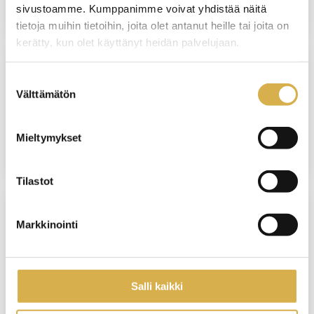
sivustoamme. Kumppanimme voivat yhdistää näitä
tietoja muihin tietoihin, joita olet antanut heille tai joita on
kerätty, kun olet käyttänyt heidän palvelujaan.
Suostumuksen
SUORAAN NÄYTTÖÖN
Välttämätön
valinta
Isännöinnin ammattitutkinto
Mieltymykset
JATKUVA HAKU
Tilastot
Markkinointi
VERKKOTOTEUTUS
Henkilöstöhallinnon osaamisala |
Liiketoiminnan erikoisammattitutkinto
Salli kaikki
JATKUVA HAKU