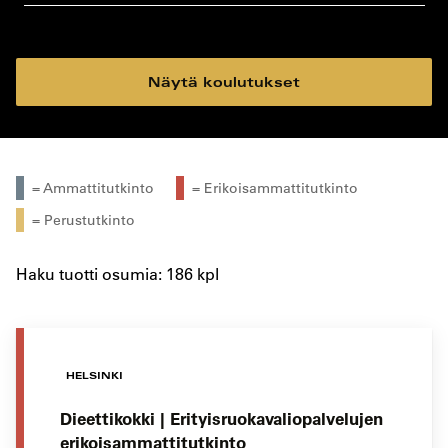
koulutustyyppi
koulutuspaikka
Näytä koulutukset
= Ammattitutkinto
= Erikoisammattitutkinto
= Perustutkinto
Haku tuotti osumia: 186 kpl
HELSINKI
Dieettikokki | Erityisruokavaliopalvelujen
erikoisammattitutkinto