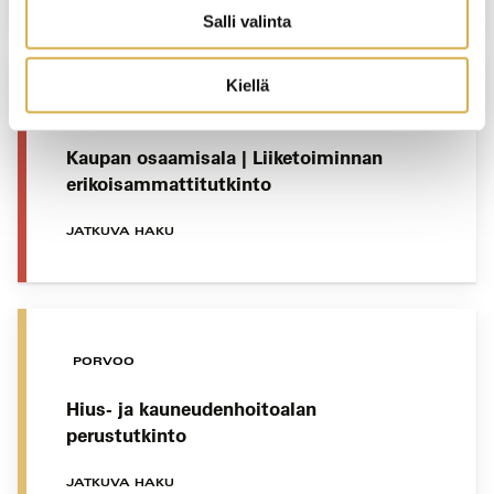
Salli valinta
Kiellä
VERKKOTOTEUTUS
Kaupan osaamisala | Liiketoiminnan
erikoisammattitutkinto
JATKUVA HAKU
PORVOO
Hius- ja kauneudenhoitoalan
perustutkinto
JATKUVA HAKU