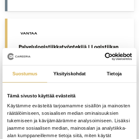
VANTAA
Palvelulogistiikkatyöntekijä | Logistiikan
perustutkinto
JATKUVA HAKU
Suostumus
Yksityiskohdat
Tietoja
Tämä sivusto käyttää evästeitä
VANTAA
Käytämme evästeitä tarjoamamme sisällön ja mainosten
räätälöimiseen, sosiaalisen median ominaisuuksien
Vastuullisen matkailun opiskelupolku |
tukemiseen ja kävijämäärämme analysoimiseen. Lisäksi
Matkailualan perustutkinto
jaamme sosiaalisen median, mainosalan ja analytiikka-
alan kumppaneillemme tietoja siitä, miten käytät
JATKUVA HAKU