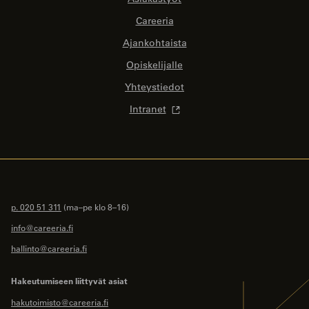
Careeria
Ajankohtaista
Opiskelijalle
Yhteystiedot
Intranet
p. 020 51 311
(ma–pe klo 8–16)
info@careeria.fi
hallinto@careeria.fi
Hakeutumiseen liittyvät asiat
hakutoimisto@careeria.fi