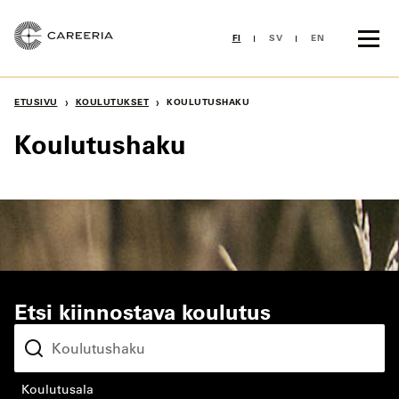
Siirry
sisältöön
FI
SV
EN
›
›
ETUSIVU
KOULUTUKSET
KOULUTUSHAKU
Koulutushaku
Etsi kiinnostava koulutus
koulutusala