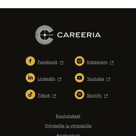
Facebook
Instagram
LinkedIn
Youtube
Tiktok
Spotify
Koulutukset
Yrityksille ja yhteisöille
Asiakastyöt