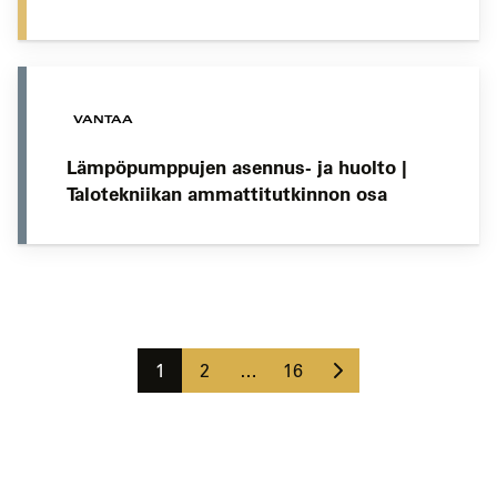
VANTAA
Lämpöpumppujen asennus- ja huolto |
Talotekniikan ammattitutkinnon osa
Koulutushaun
sivujen
Seuraava
selaus
Sivu
Sivu
Sivu
1
2
…
16
sivu