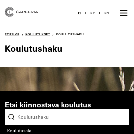
Siirry
sisältöön
FI
SV
EN
›
›
ETUSIVU
KOULUTUKSET
KOULUTUSHAKU
Koulutushaku
Etsi kiinnostava koulutus
koulutusala