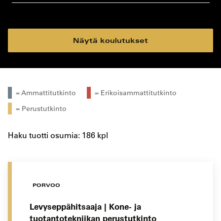
koulutustyyppi
koulutuspaikka
Näytä koulutukset
= Ammattitutkinto
= Erikoisammattitutkinto
= Perustutkinto
Haku tuotti osumia: 186 kpl
PORVOO
Levyseppähitsaaja | Kone- ja
tuotantotekniikan perustutkinto