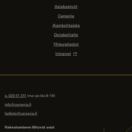
Asiakastyöt
Careeria
Ajankohtaista
Opiskelijalle
Yhteystiedot
Intranet
p. 020 51 311
(ma–pe klo 8–16)
info@careeria.fi
hallinto@careeria.fi
Hakeutumiseen liittyvät asiat