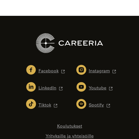
Facebook
Instagram
LinkedIn
Youtube
Tiktok
Spotify
Koulutukset
Yrityksille ja yhteisöille