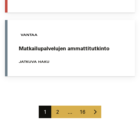
VANTAA
Matkailupalvelujen ammattitutkinto
JATKUVA HAKU
Koulutushaun
sivujen
Seuraava
selaus
Sivu
Sivu
Sivu
1
2
…
16
sivu