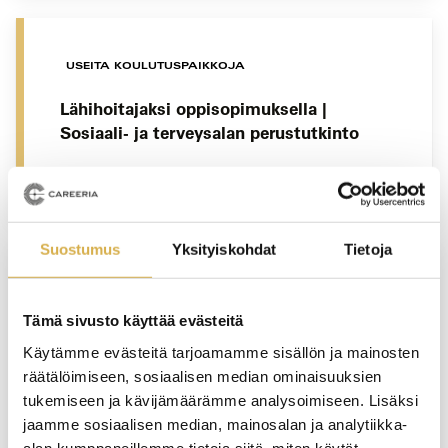
USEITA KOULUTUSPAIKKOJA
Lähihoitajaksi oppisopimuksella |
Sosiaali- ja terveysalan perustutkinto
JATKUVA HAKU
Suostumus
Yksityiskohdat
Tietoja
HELSINKI
Tämä sivusto käyttää evästeitä
Jäikö puhtaus- ja kiinteistöpalvelualan
Käytämme evästeitä tarjoamamme sisällön ja mainosten
perustutkinnon opinnot kesken? |
räätälöimiseen, sosiaalisen median ominaisuuksien
Puhtaus- ja kiinteistöpalvelualan
tukemiseen ja kävijämäärämme analysoimiseen. Lisäksi
perustutkinto
jaamme sosiaalisen median, mainosalan ja analytiikka-
alan kumppaneillemme tietoja siitä, miten käytät