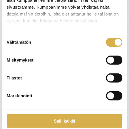
JATKUVA HAKU
sivustoamme. Kumppanimme voivat yhdistää näitä
tietoja muihin tietoihin, joita olet antanut heille tai joita on
kerätty, kun olet käyttänyt heidän palvelujaan.
Suostumuksen
Terveydenhuollon sihteeripalvelut |
Välttämätön
valinta
Liiketoiminnan ammattitutkinnon osa
JATKUVA HAKU
Mieltymykset
Tilastot
VANTAA
Markkinointi
Puhtaus- ja kiinteistöpalvelualan
erikoisammattitutkinto
Salli kaikki
JATKUVA HAKU