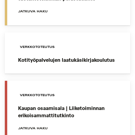
JATKUVA HAKU
VERKKOTOTEUTUS
Kotityöpalvelujen laatukäsikirjakoulutus
VERKKOTOTEUTUS
Kaupan osaamisala | Liiketoiminnan
erikoisammattitutkinto
JATKUVA HAKU