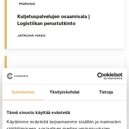
PORVOO
Kuljetuspalvelujen osaamisala |
Logistiikan perustutkinto
JATKUVA HAKU
KERAVA
Rakennusalan perustutkinto |
Oppisopimuskoulutus
Suostumus
Yksityiskohdat
Tietoja
JATKUVA HAKU
Tämä sivusto käyttää evästeitä
Käytämme evästeitä tarjoamamme sisällön ja mainosten
räätälöimiseen, sosiaalisen median ominaisuuksien