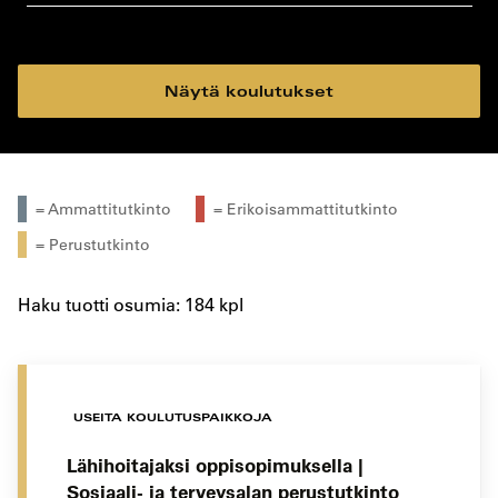
koulutustyyppi
koulutuspaikka
Näytä koulutukset
= Ammattitutkinto
= Erikoisammattitutkinto
= Perustutkinto
Haku tuotti osumia: 184 kpl
USEITA KOULUTUSPAIKKOJA
Lähihoitajaksi oppisopimuksella |
Sosiaali- ja terveysalan perustutkinto