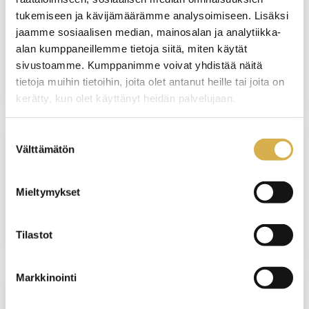
tukemiseen ja kävijämäärämme analysoimiseen. Lisäksi
VANTAA
jaamme sosiaalisen median, mainosalan ja analytiikka-
Matkailupalvelujen ammattitutkinto
alan kumppaneillemme tietoja siitä, miten käytät
sivustoamme. Kumppanimme voivat yhdistää näitä
JATKUVA HAKU
tietoja muihin tietoihin, joita olet antanut heille tai joita on
kerätty, kun olet käyttänyt heidän palvelujaan.
Suostumuksen
Välttämätön
valinta
Monikulttuurisuus sosiaali- ja terveysalan
työyhteisössä
Mieltymykset
YRITYSKOHTAINEN KOULUTUS
Tilastot
Markkinointi
VANTAA