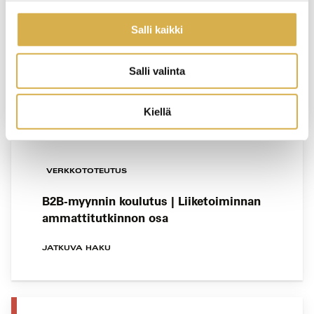
Ohjelmapalvelujen toteuttamisen
Salli kaikki
opiskelupolku | Matkailupalvelujen
ammattitutkinto
Salli valinta
JATKUVA HAKU
Kiellä
VERKKOTOTEUTUS
B2B-myynnin koulutus | Liiketoiminnan
ammattitutkinnon osa
JATKUVA HAKU