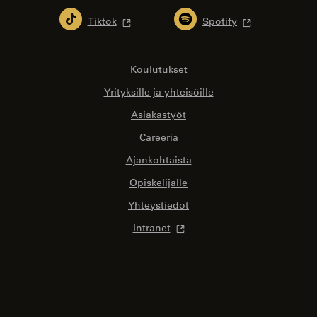
Tiktok
Spotify
Koulutukset
Yrityksille ja yhteisöille
Asiakastyöt
Careeria
Ajankohtaista
Opiskelijalle
Yhteystiedot
Intranet