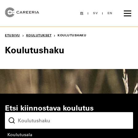
Siirry
sisältöön
FI
SV
EN
›
›
ETUSIVU
KOULUTUKSET
KOULUTUSHAKU
Koulutushaku
Etsi kiinnostava koulutus
koulutusala