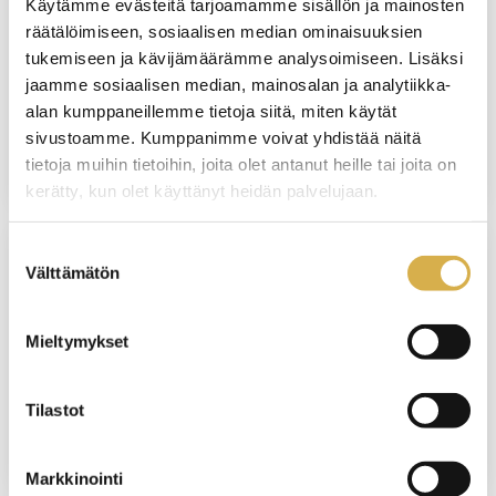
Käytämme evästeitä tarjoamamme sisällön ja mainosten
räätälöimiseen, sosiaalisen median ominaisuuksien
Terveydenhuollon sihteeri |
tukemiseen ja kävijämäärämme analysoimiseen. Lisäksi
Liiketoiminnan ammattitutkinto,
jaamme sosiaalisen median, mainosalan ja analytiikka-
liiketoiminnan palveluiden osaamisala
alan kumppaneillemme tietoja siitä, miten käytät
sivustoamme. Kumppanimme voivat yhdistää näitä
JATKUVA HAKU
tietoja muihin tietoihin, joita olet antanut heille tai joita on
kerätty, kun olet käyttänyt heidän palvelujaan.
Suostumuksen
Välttämätön
valinta
VERKKO/VANTAA
Aulapalveluhenkilö | Liiketoiminnan
Mieltymykset
ammattitutkinto, liiketoiminnan
palveluiden osaamisala
Tilastot
JATKUVA HAKU
Markkinointi