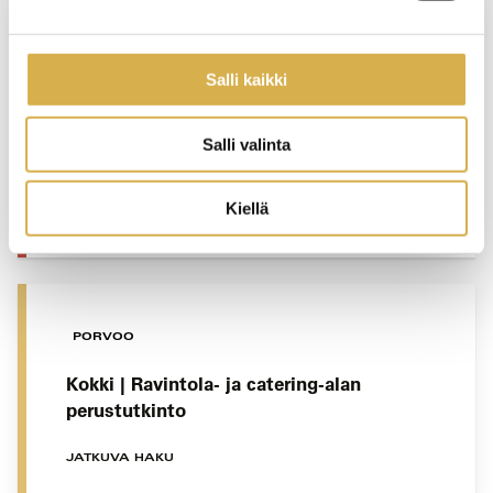
Kehittämisen ja toiminnan ohjaamisen
Salli kaikki
osaamiskokonaisuus | Majoitus- ja
ravitsemisalan esihenkilötyön
Salli valinta
erikoisammattitutkinto
Kiellä
JATKUVA HAKU
PORVOO
Kokki | Ravintola- ja catering-alan
perustutkinto
JATKUVA HAKU