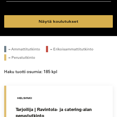
koulutustyyppi
koulutuspaikka
Näytä koulutukset
= Ammattitutkinto
= Erikoisammattitutkinto
= Perustutkinto
Haku tuotti osumia: 185 kpl
HELSINKI
Tarjoilija | Ravintola- ja catering-alan
perustutkinto