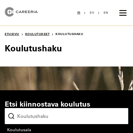
Siirry
sisältöön
FI
SV
EN
›
›
ETUSIVU
KOULUTUKSET
KOULUTUSHAKU
Koulutushaku
Etsi kiinnostava koulutus
koulutusala