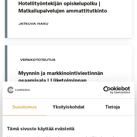
Hotellityöntekijän opiskelupolku |
Matkailupalvelujen ammattitutkinto
JATKUVA HAKU
VERKKOTOTEUTUS
Myynnin ja markkinointiviestinnän
osaamisala | Liiketoiminnan
ammattitutkinto
JATKUVA HAKU
Suostumus
Yksityiskohdat
Tietoja
Tämä sivusto käyttää evästeitä
VERKKOTOTEUTUS