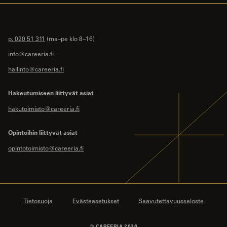
p. 020 51 311
(ma–pe klo 8–16)
info@careeria.fi
hallinto@careeria.fi
Hakeutumiseen liittyvät asiat
hakutoimisto@careeria.fi
Opintoihin liittyvät asiat
opintotoimisto@careeria.fi
Tietosuoja
Evästeasetukset
Saavutettavuusseloste
© CAREERIA 2026