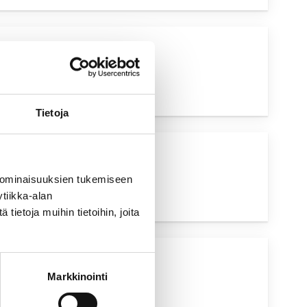
UVA HAKU
Tietoja
UVA HAKU
 ominaisuuksien tukemiseen
tiikka-alan
ietoja muihin tietoihin, joita
UVA HAKU
Markkinointi