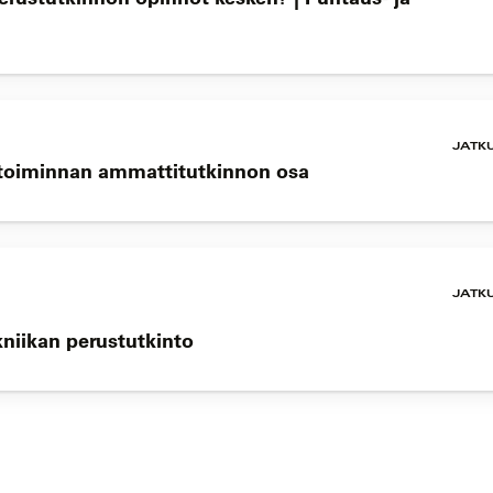
JATK
ketoiminnan ammattitutkinnon osa
JATK
kniikan perustutkinto