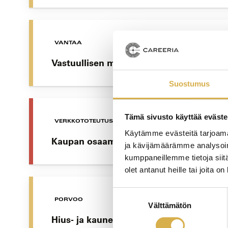
VANTAA
Vastuullisen matkailun opiskelupolku | 
Suostumus
Tämä sivusto käyttää eväste
VERKKOTOTEUTUS
Käytämme evästeitä tarjoama
Kaupan osaamisala | Liiketoiminnan eri
ja kävijämäärämme analysoim
kumppaneillemme tietoja siitä
olet antanut heille tai joita o
Suostumuksen
PORVOO
Välttämätön
valinta
Hius- ja kauneudenhoitoalan perustutki