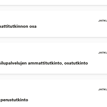
JATK
mattitutkinnon osa
JATK
ailupalvelujen ammattitutkinto, osatutkinto
JATK
n perustutkinto