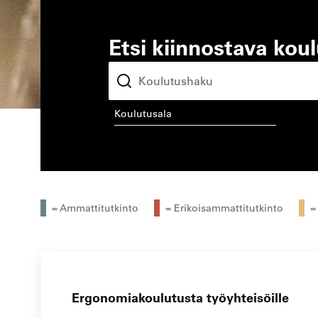
Etsi kiinnostava kou
koulutusala
kou
= Ammattitutkinto
= Erikoisammattitutkinto
=
Ergonomiakoulutusta työyhteisöille