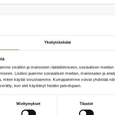
JATK
Matkailualan perustutkinto
Yksityiskohdat
itä
JATK
mme sisällön ja mainosten räätälöimiseen, sosiaalisen median
koisammattitutkinto
iseen. Lisäksi jaamme sosiaalisen median, mainosalan ja analy
, miten käytät sivustoamme. Kumppanimme voivat yhdistää näitä t
n kerätty, kun olet käyttänyt heidän palvelujaan.
JATK
Mieltymykset
Tilastot
nto