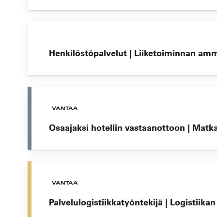
Henkilöstöpalvelut | Liiketoiminnan am
VANTAA
Osaajaksi hotellin vastaanottoon | Matk
VANTAA
Palvelulogistiikkatyöntekijä | Logistiika