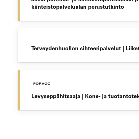
kiinteistöpalvelualan perustutkinto
Terveydenhuollon sihteeripalvelut | Lii
PORVOO
Levyseppähitsaaja | Kone- ja tuotantote
Koulutushaun
sivujen