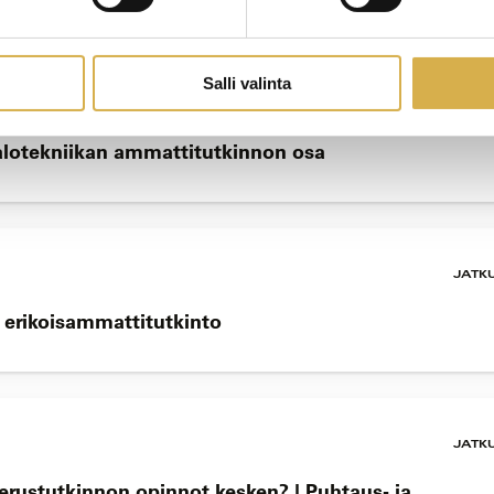
Salli valinta
alotekniikan ammattitutkinnon osa
JATK
n erikoisammattitutkinto
JATK
perustutkinnon opinnot kesken? | Puhtaus- ja