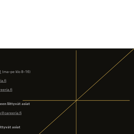
1
(ma–pe klo 8–16)
a.fi
eeria.fi
en liittyvät asiat
o@careeria.fi
ittyvät asiat