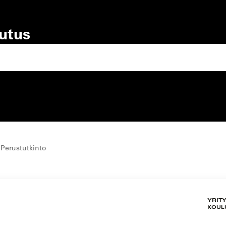
lutus
lutustyyppi
koulutuspaikka
 Perustutkinto
YRIT
KOUL