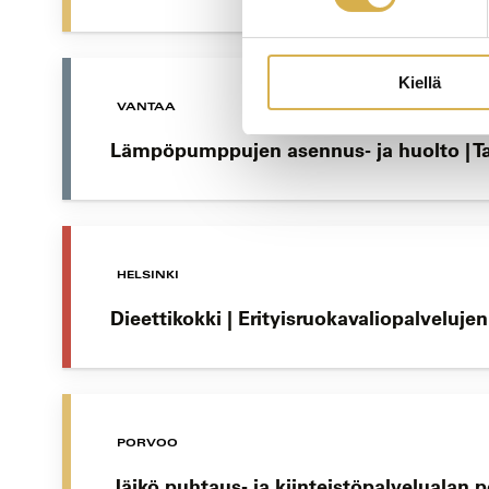
Kiellä
VANTAA
Lämpöpumppujen asennus- ja huolto | T
HELSINKI
Dieettikokki | Erityisruokavaliopalveluje
PORVOO
Jäikö puhtaus- ja kiinteistöpalvelualan 