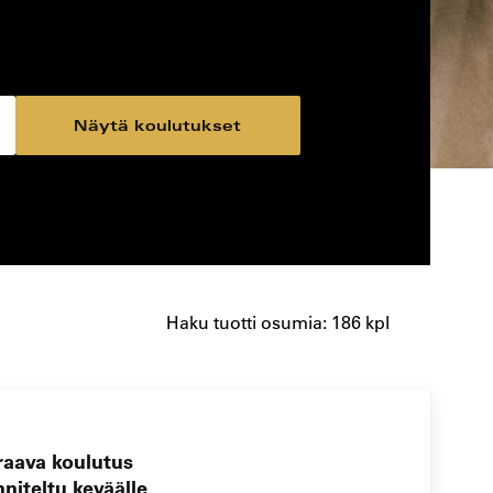
Näytä koulutukset
Haku tuotti osumia: 186 kpl
raava koulutus
niteltu keväälle