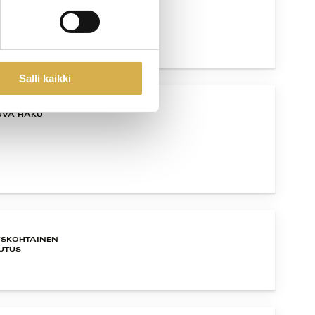
Salli kaikki
UVA HAKU
YSKOHTAINEN
UTUS