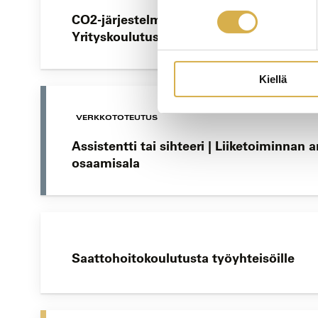
CO2-järjestelmien toiminta, käyttöönotto
Yrityskoulutus
Kiellä
VERKKOTOTEUTUS
Assistentti tai sihteeri | Liiketoiminnan
osaamisala
Saattohoitokoulutusta työyhteisöille