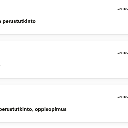
JATK
n perustutkinto
JATK
o
JATK
n perustutkinto, oppisopimus