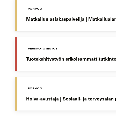
PORVOO
Matkailun asiakaspalvelija | Matkailuala
VERKKOTOTEUTUS
Tuotekehitystyön erikoisammattitutkint
PORVOO
Hoiva-avustaja | Sosiaali- ja terveysala