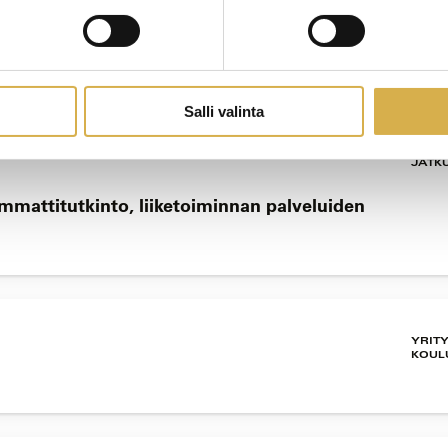
 ja säätö, höyrystinpään ohjausjärjestelmä |
Salli valinta
JATK
 ammattitutkinto, liiketoiminnan palveluiden
YRIT
KOUL