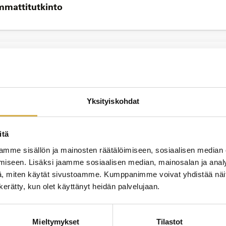
mmattitutkinto
JATK
n perustutkinto
Yksityiskohdat
itä
JATK
mme sisällön ja mainosten räätälöimiseen, sosiaalisen median
 osia | Talonrakentaja
iseen. Lisäksi jaamme sosiaalisen median, mainosalan ja analy
, miten käytät sivustoamme. Kumppanimme voivat yhdistää näitä t
n kerätty, kun olet käyttänyt heidän palvelujaan.
Mieltymykset
Tilastot