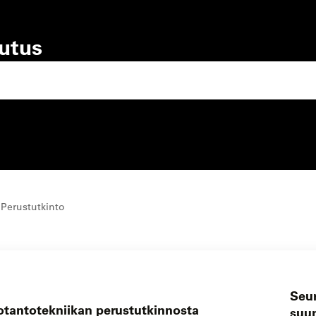
lutus
lutustyyppi
koulutuspaikka
 Perustutkinto
Seu
uotantotekniikan perustutkinnosta
suun