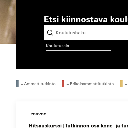
Etsi kiinnostava kou
koulutusala
kou
= Ammattitutkinto
= Erikoisammattitutkinto
=
PORVOO
Hitsauskurssi | Tutkinnon osa kone- ja t