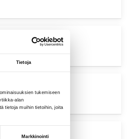
UVA HAKU
Tietoja
UVA HAKU
 ominaisuuksien tukemiseen
tiikka-alan
ietoja muihin tietoihin, joita
Markkinointi