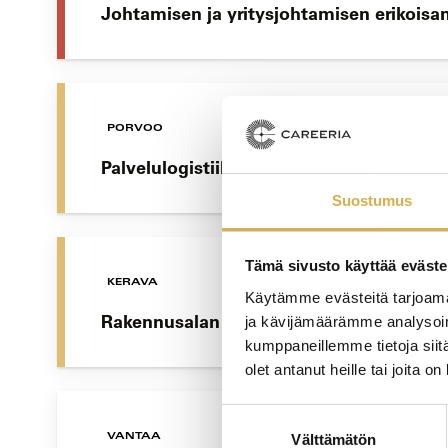
Johtamisen ja yritysjohtamisen erikoisa
PORVOO
Palvelulogistiikkatyöntekijä | Logistiika
Suostumus
Tämä sivusto käyttää eväste
KERAVA
Käytämme evästeitä tarjoama
Rakennusalan perustutkinto tai tutkinnon
ja kävijämäärämme analysoim
kumppaneillemme tietoja siitä
olet antanut heille tai joita o
Suostumuksen
VANTAA
Välttämätön
valinta