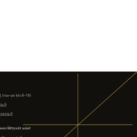
1
(ma–pe klo 8–16)
a.fi
eeria.fi
en liittyvät asiat