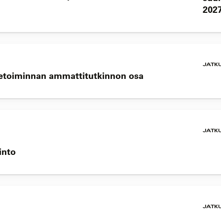
202
JATK
Liiketoiminnan ammattitutkinnon osa
JATK
into
JATK