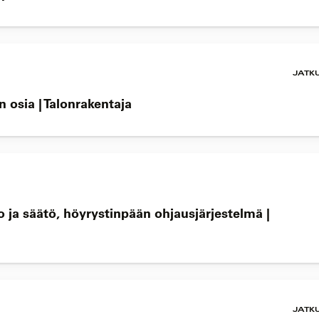
JATK
 osia | Talonrakentaja
 ja säätö, höyrystinpään ohjausjärjestelmä |
JATK