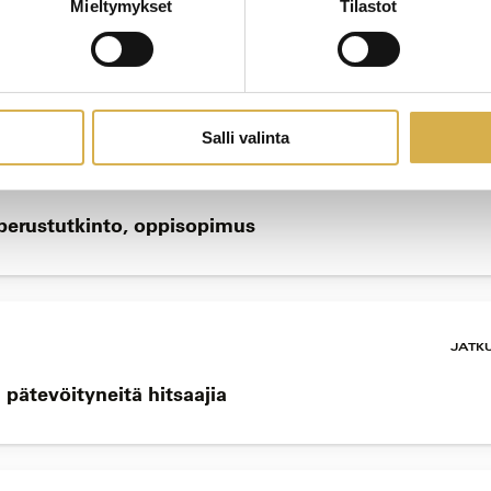
Mieltymykset
Tilastot
JATK
o
Salli valinta
JATK
n perustutkinto, oppisopimus
JATK
 pätevöityneitä hitsaajia