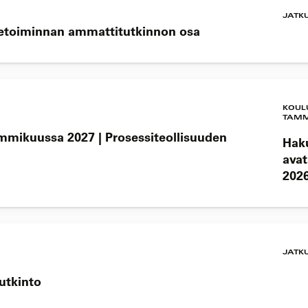
JATK
Liiketoiminnan ammattitutkinnon osa
KOUL
TAMM
tammikuussa 2027 | Prosessiteollisuuden
Hak
ava
202
JATK
tutkinto