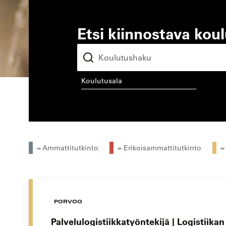
Etsi kiinnostava kou
koulutusala
kou
= Ammattitutkinto
= Erikoisammattitutkinto
=
PORVOO
Palvelulogistiikkatyöntekijä | Logistiika