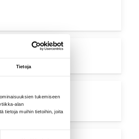
YSKOHTAINEN
UTUS
Tietoja
UVA HAKU
 ominaisuuksien tukemiseen
tiikka-alan
ietoja muihin tietoihin, joita