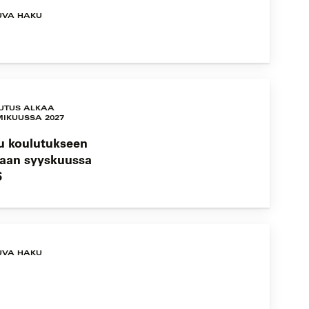
UVA HAKU
UTUS ALKAA
IKUUSSA 2027
u koulutukseen
taan syyskuussa
6
UVA HAKU