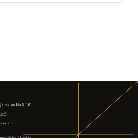
1
(ma–pe klo 8–16)
a.fi
eeria.fi
en liittyvät asiat