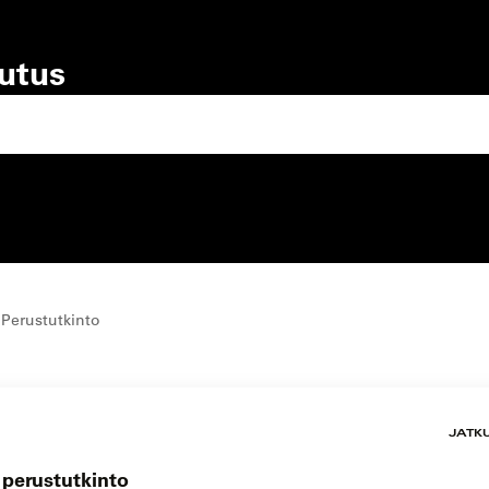
lutus
lutustyyppi
koulutuspaikka
 Perustutkinto
JATK
n perustutkinto