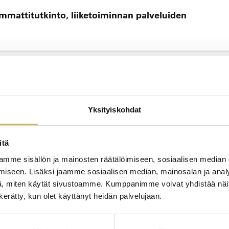
 ammattitutkinto, liiketoiminnan palveluiden
YRIT
KOUL
Yksityiskohdat
itä
JATK
mme sisällön ja mainosten räätälöimiseen, sosiaalisen median
iseen. Lisäksi jaamme sosiaalisen median, mainosalan ja analy
n perustutkinto
, miten käytät sivustoamme. Kumppanimme voivat yhdistää näitä t
n kerätty, kun olet käyttänyt heidän palvelujaan.