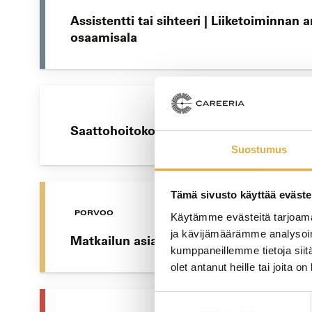
Assistentti tai sihteeri | Liiketoiminnan
osaamisala
Saattohoitokoulutusta työyhteisöille
Suostumus
Tämä sivusto käyttää eväste
PORVOO
Käytämme evästeitä tarjoama
ja kävijämäärämme analysoim
Matkailun asiakaspalvelija | Matkailuala
kumppaneillemme tietoja siitä
olet antanut heille tai joita o
Suostumuksen