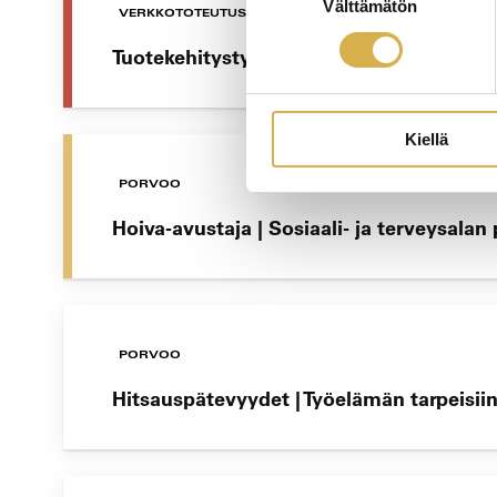
Välttämätön
valinta
VERKKOTOTEUTUS
Tuotekehitystyön erikoisammattitutkint
Kiellä
PORVOO
Hoiva-avustaja | Sosiaali- ja terveysala
PORVOO
Hitsauspätevyydet | Työelämän tarpeisiin