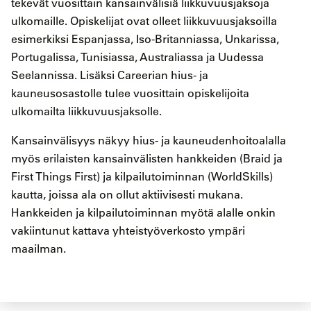
tekevät vuosittain kansainvälisiä liikkuvuusjaksoja
ulkomaille. Opiskelijat ovat olleet liikkuvuusjaksoilla
esimerkiksi Espanjassa, Iso-Britanniassa, Unkarissa,
Portugalissa, Tunisiassa, Australiassa ja Uudessa
Seelannissa. Lisäksi Careerian hius- ja
kauneusosastolle tulee vuosittain opiskelijoita
ulkomailta liikkuvuusjaksolle.
Kansainvälisyys näkyy hius- ja kauneudenhoitoalalla
myös erilaisten kansainvälisten hankkeiden (Braid ja
First Things First) ja kilpailutoiminnan (WorldSkills)
kautta, joissa ala on ollut aktiivisesti mukana.
Hankkeiden ja kilpailutoiminnan myötä alalle onkin
vakiintunut kattava yhteistyöverkosto ympäri
maailman.