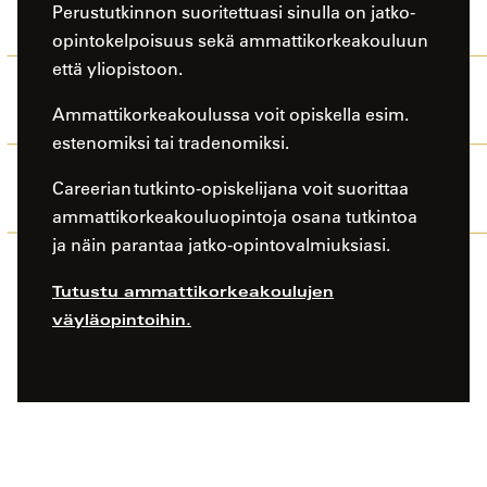
Perustutkinnon suoritettuasi sinulla on jatko-
opintokelpoisuus sekä ammattikorkeakouluun
että yliopistoon.
Ammattikorkeakoulussa voit opiskella esim.
estenomiksi tai tradenomiksi.
Careerian tutkinto-opiskelijana voit suorittaa
ammattikorkeakouluopintoja osana tutkintoa
ja näin parantaa jatko-opintovalmiuksiasi.
Tutustu ammattikorkeakoulujen
väyläopintoihin.