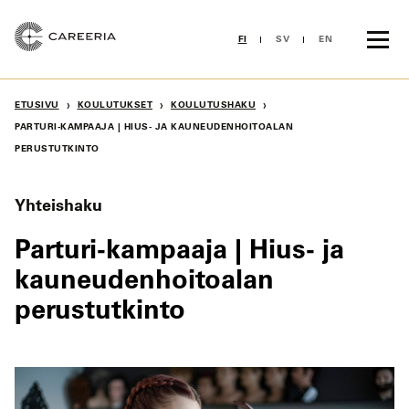
Siirry
sisältöön
FI
SV
EN
›
›
›
ETUSIVU
KOULUTUKSET
KOULUTUSHAKU
PARTURI-KAMPAAJA | HIUS- JA KAUNEUDENHOITOALAN
PERUSTUTKINTO
Yhteishaku
Parturi-kampaaja | Hius- ja
kauneudenhoitoalan
perustutkinto