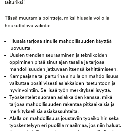
taituriksi!
Tässä muutamia pointteja, miksi hiusala voi olla
houkutteleva valinta:
Hiusala tarjoaa sinulle mahdollisuuden käyttää
luovuutta.
Uusien trendien seuraaminen ja tekniikoiden
oppiminen pitää sinut ajan tasalla ja tarjoaa
mahdollisuuden jatkuvaan itsensä kehittämiseen.
Kampaajana tai parturina sinulla on mahdollisuus
vaikuttaa positiivisesti asiakkaiden itsetuntoon ja
hyvinvointiin. Se lisää työn merkityksellisyyttä.
Työskentelet suoraan asiakkaiden kanssa, mikä
tarjoaa mahdollisuuden rakentaa pitkäaikaisia ja
merkityksellisiä asiakassuhteita.
Alalla on mahdollisuus joustaviin työaikoihin sekä
työskentelyyn eri puolilla maailmaa, jos niin haluat.