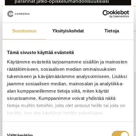
parannat jatko-opiskelumahdollisuuksiasi
ammattikorkeakoulussa ja yliopistossa.
Lue lisää kaksoistutkinnosta
Suostumus
Yksityiskohdat
Tietoja
Tämä sivusto käyttää evästeitä
Käytämme evästeitä tarjoamamme sisällön ja mainosten
räätälöimiseen, sosiaalisen median ominaisuuksien
tukemiseen ja kävijämäärämme analysoimiseen. Lisäksi
jaamme sosiaalisen median, mainosalan ja analytiikka-
Tutkinto
alan kumppaneillemme tietoja siitä, miten käytät
sivustoamme. Kumppanimme voivat yhdistää näitä
Hius- ja kauneudenhoitoalan perustutkinto
tietoja muihin tietoihin, joita olet antanut heille tai joita on
kerätty, kun olet käyttänyt heidän palvelujaan.
Uudet tutkinnon perusteet (OPH-7086-2025) tulevat
voimaan 1.8.2026.
Suostumuksen
Välttämätön