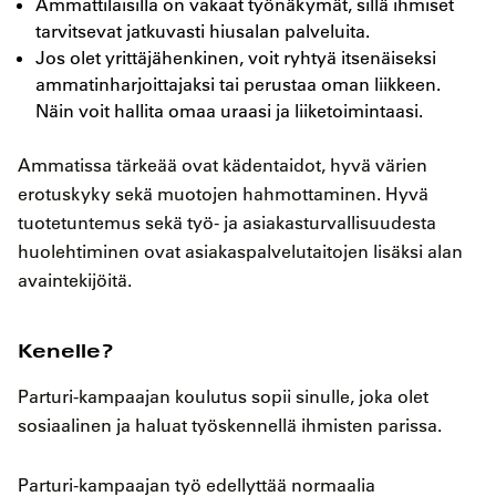
Ammattilaisilla on vakaat työnäkymät, sillä ihmiset
tarvitsevat jatkuvasti hiusalan palveluita.
Jos olet yrittäjähenkinen, voit ryhtyä itsenäiseksi
ammatinharjoittajaksi tai perustaa oman liikkeen.
Näin voit hallita omaa uraasi ja liiketoimintaasi.
Ammatissa tärkeää ovat kädentaidot, hyvä värien
erotuskyky sekä muotojen hahmottaminen. Hyvä
tuotetuntemus sekä työ- ja asiakasturvallisuudesta
huolehtiminen ovat asiakaspalvelutaitojen lisäksi alan
avaintekijöitä.
Kenelle?
Parturi-kampaajan koulutus sopii sinulle, joka olet
sosiaalinen ja haluat työskennellä ihmisten parissa.
Parturi-kampaajan työ edellyttää normaalia