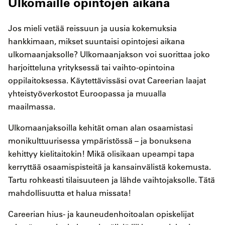
Ulkomaille opintojen aikana
Jos mieli vetää reissuun ja uusia kokemuksia
hankkimaan, mikset suuntaisi opintojesi aikana
ulkomaanjaksolle? Ulkomaanjakson voi suorittaa joko
harjoitteluna yrityksessä tai vaihto-opintoina
oppilaitoksessa. Käytettävissäsi ovat Careerian laajat
yhteistyöverkostot Euroopassa ja muualla
maailmassa.
Ulkomaanjaksoilla kehität oman alan osaamistasi
monikulttuurisessa ympäristössä – ja bonuksena
kehittyy kielitaitokin! Mikä olisikaan upeampi tapa
kerryttää osaamispisteitä ja kansainvälistä kokemusta.
Tartu rohkeasti tilaisuuteen ja lähde vaihtojaksolle. Tätä
mahdollisuutta et halua missata!
Careerian hius- ja kauneudenhoitoalan opiskelijat