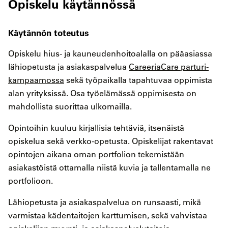
Opiskelu käytännössä
Käytännön toteutus
Opiskelu hius- ja kauneudenhoitoalalla on pääasiassa
lähiopetusta ja asiakaspalvelua
CareeriaCare parturi-
kampaamossa
sekä työpaikalla tapahtuvaa oppimista
alan yrityksissä. Osa työelämässä oppimisesta on
mahdollista suorittaa ulkomailla.
Opintoihin kuuluu kirjallisia tehtäviä, itsenäistä
opiskelua sekä verkko-opetusta. Opiskelijat rakentavat
opintojen aikana oman portfolion tekemistään
asiakastöistä ottamalla niistä kuvia ja tallentamalla ne
portfolioon.
Lähiopetusta ja asiakaspalvelua on runsaasti, mikä
varmistaa kädentaitojen karttumisen, sekä vahvistaa