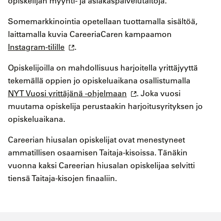
opiskelijan myynti- ja asiakaspalvelutaitoja.
Somemarkkinointia opetellaan tuottamalla sisältöä,
laittamalla kuvia CareeriaCaren kampaamon
Instagram-tilille
.
Opiskelijoilla on mahdollisuus harjoitella yrittäjyyttä
tekemällä oppien jo opiskeluaikana osallistumalla
NYT Vuosi yrittäjänä -ohjelmaan
. Joka vuosi
muutama opiskelija perustaakin harjoitusyrityksen jo
opiskeluaikana.
Careerian hiusalan opiskelijat ovat menestyneet
ammatillisen osaamisen Taitaja-kisoissa. Tänäkin
vuonna kaksi Careerian hiusalan opiskelijaa selvitti
tiensä Taitaja-kisojen finaaliin.