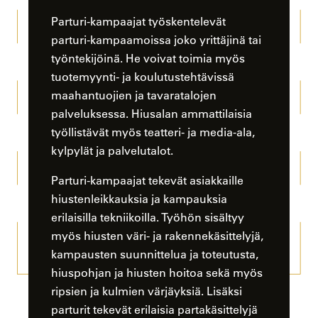
Parturi-kampaajat työskentelevät
parturi-kampaamoissa joko yrittäjinä tai
työntekijöinä. He voivat toimia myös
tuotemyynti- ja koulutustehtävissä
maahantuojien ja tavaratalojen
palveluksessa. Hiusalan ammattilaisia
työllistävät myös teatteri- ja media-ala,
kylpylät ja palvelutalot.
Parturi-kampaajat tekevät asiakkaille
hiustenleikkauksia ja kampauksia
erilaisilla tekniikoilla. Työhön sisältyy
myös hiusten väri- ja rakennekäsittelyjä,
kampausten suunnittelua ja toteutusta,
hiuspohjan ja hiusten hoitoa sekä myös
ripsien ja kulmien värjäyksiä. Lisäksi
parturit tekevät erilaisia partakäsittelyjä